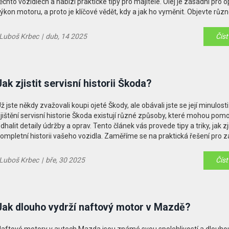
ěchto vozidlech a nabízí praktické tipy pro majitele. Olej je zásadní pro 
ýkon motoru, a proto je klíčové vědět, kdy a jak ho vyměnit. Objevte růz
aktory, které mohou ovlivnit životnost oleje, a naučte se, jak zajistit, aby
uto jelo jako nové.
Luboš Krbec
|
dub, 14 2025
Číst
Jak zjistit servisní historii Škoda?
ž jste někdy zvažovali koupi ojeté Škody, ale obávali jste se její minulost
jištění servisní historie Škoda existují různé způsoby, které mohou pomo
dhalit detaily údržby a oprav. Tento článek vás provede tipy a triky, jak zji
ompletní historii vašeho vozidla. Zaměříme se na praktická řešení pro za
ezpečného a informovaného nákupu. Společně s užitečnými fakty se do
a co si dát pozor při kontrole historie vozů Škoda.
Luboš Krbec
|
bře, 30 2025
Číst
Jak dlouho vydrží naftový motor v Mazdě?