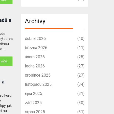
adů a
Archivy
bude
dubna 2026
(10)
ný servis
nečnou
března 2026
(11)
na
led toho,
února 2026
(25)
 více
ledna 2026
(27)
prosince 2025
(27)
y a
listopadu 2025
(34)
října 2025
(31)
zu Ford.
y
září 2025
(30)
ipy, jak
ní na
srpna 2025
(31)