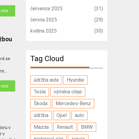
července 2025
(31)
 více
června 2025
(29)
května 2025
(30)
ržbou
Tag Cloud
eré se
í
mi.
odloužit
údržba auta
Hyundai
h kolem
 více
Tesla
výměna oleje
Škoda
Mercedes-Benz
údržba
Opel
auto
Mazda
Renault
BMW
toru v
e v
motorový olej
servis