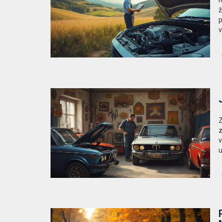
N
ž
p
v
Z
z
v
u
k
u