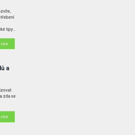
zvíte,
otřebení
v
ké tipy,
 více
dů a
lizovat
 a zda se
 více