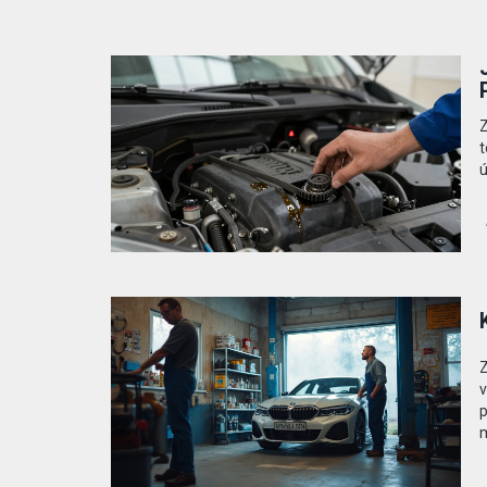
Z
t
ú
Z
v
p
m
j