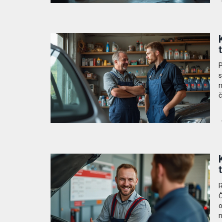
P
s
n
č
v
n
R
Č
o
n