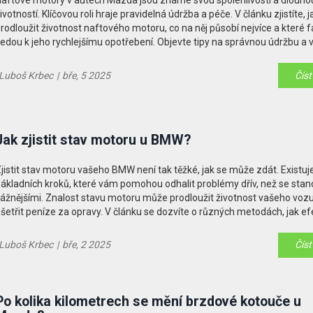
aftové motory v autech Mazda jsou známé svou spolehlivostí a dlouho
ivotností. Klíčovou roli hraje pravidelná údržba a péče. V článku zjistíte, j
rodloužit životnost naftového motoru, co na něj působí nejvíce a které f
edou k jeho rychlejšímu opotřebení. Objevte tipy na správnou údržbu a 
se běžným problémům.
Luboš Krbec
|
bře, 5 2025
Číst
Jak zjistit stav motoru u BMW?
jistit stav motoru vašeho BMW není tak těžké, jak se může zdát. Existuje
ákladních kroků, které vám pomohou odhalit problémy dřív, než se stan
ážnějšími. Znalost stavu motoru může prodloužit životnost vašeho vozu
šetřit peníze za opravy. V článku se dozvíte o různých metodách, jak ef
ontrolovat motor a identifikovat možné potíže. Přečtěte si praktické tipy
drží vaše auto v co nejlepší kondici.
Luboš Krbec
|
bře, 2 2025
Číst
Po kolika kilometrech se mění brzdové kotouče u