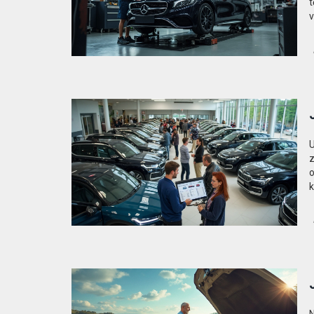
t
v
f
a
U
z
o
k
b
n