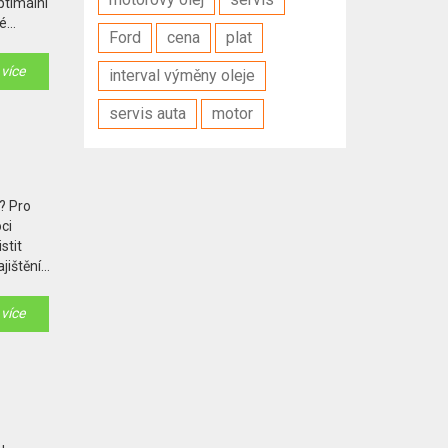
optimální
né
Ford
cena
plat
 vaše
 více
interval výměny oleje
servis auta
motor
i? Pro
ci
stit
jištění
zvíte,
 více