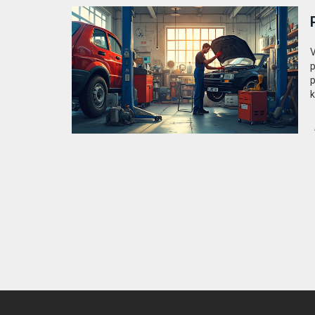
V
p
p
k
v
p