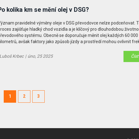
Po kolika km se mění olej v DSG?
ýznam pravidelné výměny oleje v DSG převodovce nelze podceňovat. 
roces zajišťuje hladký chod vozidla a je klíčový pro dlouhodobou životno
řevodového systému. Obecně se doporučuje měnit olej každých 60 000
ilometrů, avšak faktory jako způsob jízdy a prostředí mohou ovlivnit fre
ýměny. Přinášíme vám užitečné tipy a informace, jak udržet DSG převo
erfektním stavu.
Luboš Krbec
|
úno, 25 2025
Číst
1
2
3