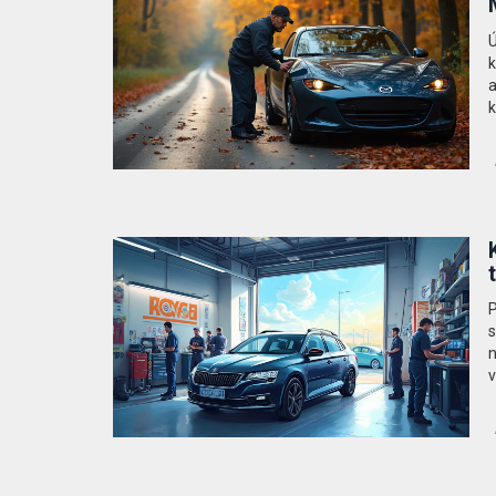
Ú
k
a
k
j
P
s
n
v