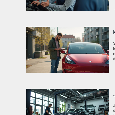
d
S
E
m
d
P
ž
o
Z
d