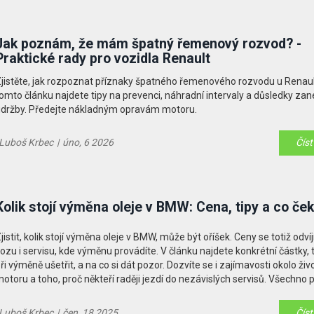
Jak poznám, že mám špatný řemenový rozvod? -
Praktické rady pro vozidla Renault
jistěte, jak rozpoznat příznaky špatného řemenového rozvodu u Renaul
omto článku najdete tipy na prevenci, náhradní intervaly a důsledky za
držby. Předejte nákladným opravám motoru.
Luboš Krbec
|
úno, 6 2026
Číst
Kolik stojí výměna oleje v BMW: Cena, tipy a co če
jistit, kolik stojí výměna oleje v BMW, může být oříšek. Ceny se totiž odvíj
ozu i servisu, kde výměnu provádíte. V článku najdete konkrétní částky, ti
ři výměně ušetřit, a na co si dát pozor. Dozvíte se i zajímavosti okolo živ
otoru a toho, proč někteří raději jezdí do nezávislých servisů. Všechno
asně, prakticky a narovinu.
Luboš Krbec
|
čen, 18 2025
Číst