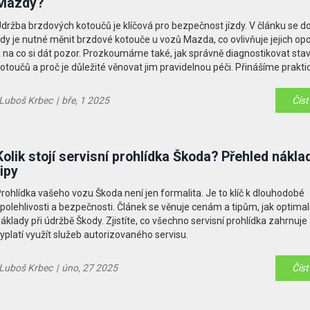
Mazdy?
držba brzdových kotoučů je klíčová pro bezpečnost jízdy. V článku se do
dy je nutné měnit brzdové kotouče u vozů Mazda, co ovlivňuje jejich op
 na co si dát pozor. Prozkoumáme také, jak správně diagnostikovat sta
otoučů a proč je důležité věnovat jim pravidelnou péči. Přinášíme praktic
ak prodloužit jejich životnost.
Luboš Krbec
|
bře, 1 2025
Číst
Kolik stojí servisní prohlídka Škoda? Přehled nákla
tipy
rohlídka vašeho vozu Škoda není jen formalita. Je to klíč k dlouhodobé
polehlivosti a bezpečnosti. Článek se věnuje cenám a tipům, jak optima
áklady při údržbě Škody. Zjistíte, co všechno servisní prohlídka zahrnuje
yplatí využít služeb autorizovaného servisu.
Luboš Krbec
|
úno, 27 2025
Číst