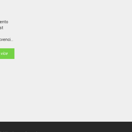
Tento
st
kvenci
dovku v
 více