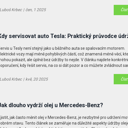
robné detaily, které umí prodloužit životnost auta.
Luboš Krbec
|
čen, 1 2025
Číst
Kdy servisovat auto Tesla: Praktický průvodce úd
ervis u Tesly není stejný jako u běžného auta se spalovacím motorem.
lektrické vozy mají méně pohyblivých částí, což znamená méně věcí, kt
ohou pokazit, ale úplně bez údržby to nejde. V článku najdete konkrétn
oporučení, kdy řešit servis, na co si dát pozor a co můžete zvládnout sa
oradím, kdy jet do autorizovaného servisu, co kontrolovat doma a jak pr
ivotnost své Tesly. Hodí se znát i pár faktů o zárukách a častých mýtec
Luboš Krbec
|
kvě, 20 2025
Číst
prav Tesly.
Jak dlouho vydrží olej u Mercedes-Benz?
jistit, jak často měnit olej v Mercedes-Benz, je nezbytné pro udržení mo
obrém stavu. Tento článek se zaměřuje na důležité aspekty údržby olej