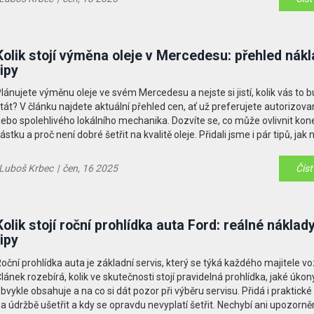
Kolik stojí výměna oleje v Mercedesu: přehled nákl
tipy
lánujete výměnu oleje ve svém Mercedesu a nejste si jistí, kolik vás to 
tát? V článku najdete aktuální přehled cen, ať už preferujete autorizova
ebo spolehlivého lokálního mechanika. Dozvíte se, co může ovlivnit ko
ástku a proč není dobré šetřit na kvalitě oleje. Přidali jsme i pár tipů, jak 
ýměně ušetřit, ale zároveň si nepoškodit motor. Nebude chybět ani přeh
a co si dát pozor při výběru servisu.
Luboš Krbec
|
čen, 16 2025
Číst
Kolik stojí roční prohlídka auta Ford: reálné náklad
tipy
oční prohlídka auta je základní servis, který se týká každého majitele vo
lánek rozebírá, kolik ve skutečnosti stojí pravidelná prohlídka, jaké úkon
bvykle obsahuje a na co si dát pozor při výběru servisu. Přidá i praktické t
a údržbě ušetřit a kdy se opravdu nevyplatí šetřit. Nechybí ani upozorně