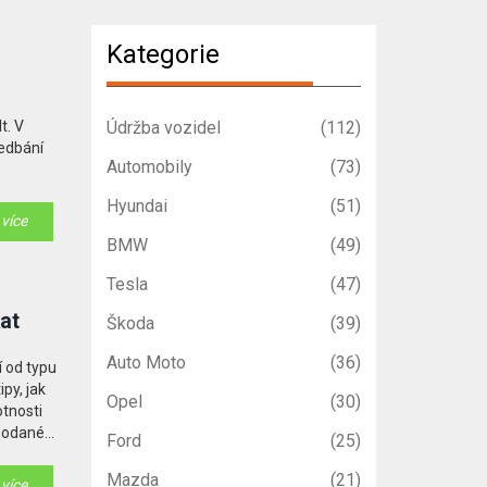
Kategorie
t. V
Údržba vozidel
(112)
nedbání
Automobily
(73)
Hyundai
(51)
 více
BMW
(49)
Tesla
(47)
kat
Škoda
(39)
Auto Moto
(36)
í od typu
py, jak
Opel
(30)
otnosti
 podané
Ford
(25)
Mazda
(21)
 více