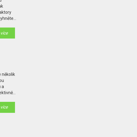
u
ak
aktory
vyhněte
 více
 několik
ou
 a
ektivně
, které
 více