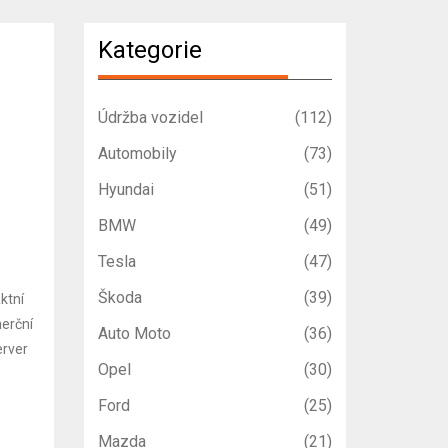
Kategorie
Údržba vozidel
(112)
Automobily
(73)
Hyundai
(51)
BMW
(49)
Tesla
(47)
Škoda
(39)
ktní
merční
Auto Moto
(36)
erver
Opel
(30)
Ford
(25)
Mazda
(21)