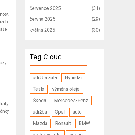
července 2025
(31)
nost,
června 2025
(29)
lužeb
naše
května 2025
(30)
Tag Cloud
kazy
údržba auta
Hyundai
Tesla
výměna oleje
Škoda
Mercedes-Benz
tráty
ránky.
údržba
Opel
auto
Mazda
Renault
BMW
motorový olej
servis