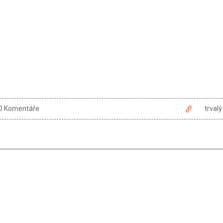
0 Komentáře
trval