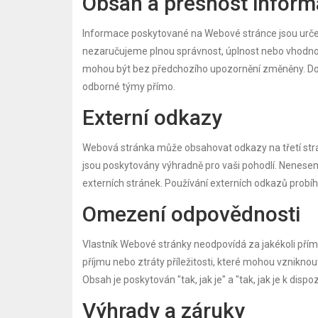
Obsah a přesnost inform
Informace poskytované na Webové stránce jsou určeny
nezaručujeme plnou správnost, úplnost nebo vhodnost
mohou být bez předchozího upozornění změněny. Do
odborné týmy přímo.
Externí odkazy
Webová stránka může obsahovat odkazy na třetí stran
jsou poskytovány výhradně pro vaši pohodlí. Nenese
externích stránek. Používání externích odkazů probíhá 
Omezení odpovědnosti
Vlastník Webové stránky neodpovídá za jakékoli přímé
příjmu nebo ztráty příležitosti, které mohou vznikn
Obsah je poskytován "tak, jak je" a "tak, jak je k dispo
Výhrady a záruky