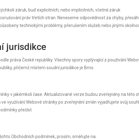
chkoli záruk, buď explicitních, nebo implicitních, včetně záruk
eporušování práv třetích stran. Neneseme odpovědnost za chyby, přesáh
způsobeny technickými problémy, přerušením služeb nebo jinými okolno
í jurisdikce
odle práva České republiky. Všechny spory vyplývající z používání Web
bliky, přičemž místem soudní jurisdikce je Brno.
mínky v jakémkoli čase. Aktualizované verze budou zveřejněny na této s
ve využívání Webové stránky po zveřejnění změn vyjadřujete svůj souhl
odmínky přečíst.
 těchto Obchodních podmínek, prosím, směřujte na: