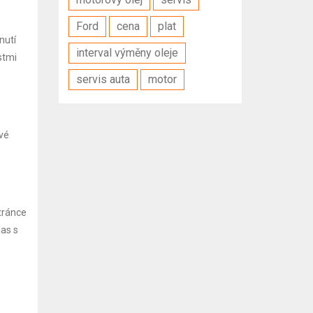
Ford
cena
plat
nutí
interval výměny oleje
stmi
servis auta
motor
ové
tránce
as s