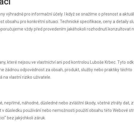
ací
 výhradně pro informační účely. I když se snažíme o přesnost a aktuál
 obsahu pro konkrétní situaci. Technické specifikace, ceny a detaily s
poručujeme vždy před provedením jakéhokoli rozhodnutí konzultovat 
y, které nejsou ve vlastnictví ani pod kontrolou Luboše Krbec. Tyto od
me žádnou odpovědnost za obsah, produkt, služby nebo praktiky těchto
na vlastní riziko uživatele.
, nepřímé, náhodné, důsledné nebo zvláštní škody, včetně ztráty dat, z
out v důsledku používání nebo nemožnosti použití obsahu této Webové st
zici" bez jakýchkoli záruk.