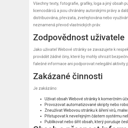
Všechny texty, fotografie, grafiky, loga a jiný obsa
licencodárců a jsou chráněny autorskými právy a dalš
distribuována, převzata, zveřejňována nebo využívá
neznamená převod vlastnických práv.
Zodpovědnost uživatele
Jako uživatel Webové stránky se zavazujete k respe
provádět žádné činy, které by mohly ohrozit bezpeč
falešné informace ani podporovat nelegální aktivity 
Zakázané činnosti
Je zakázáno:
Užívat obsah Webové stránky k komerčním ú
Provozovat automatizované skripty nebo rob
Zneužívat Webovou stránku k šíření virů, malw
Přístupovat k neveřejným částem systému ne
Publikovat nebo šířit obsah, který porušuje č