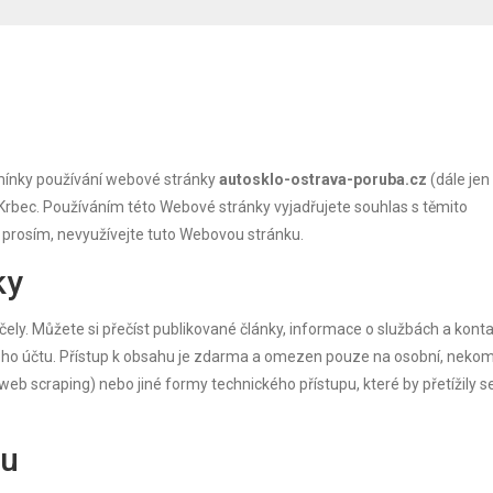
mínky používání webové stránky
autosklo-ostrava-poruba.cz
(dále jen
 Krbec. Používáním této Webové stránky vyjadřujete souhlas s těmito
prosím, nevyužívejte tuto Webovou stránku.
ky
ly. Můžete si přečíst publikované články, informace o službách a konta
ského účtu. Přístup k obsahu je zdarma a omezen pouze na osobní, neko
eb scraping) nebo jiné formy technického přístupu, které by přetížily s
hu