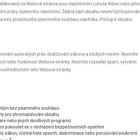
h publikovaný na Webové stránce jsou vlastnictvím Luboše Krbec nebo jeho
ími právy duševního vlastnictví. Žádná část obsahu nesmí být kopírován
na bez předchozího písemného souhlasu vlastníka. Přístup k obsahu
ktování autorských práv, dodržování zákona a etických norem. Nesmíte
nost nebo funkčnost Webové stránky. Nesmíte rozesílat spam, vytvářet
prostřednictvím této Webové stránky.
čelům bez písemného souhlasu
oty pro shromažďování obsahu
are nebo jiných škodlivých programů
bo pokoušet se o obcházení bezpečnostních opatření
eský zákon, včetně hate speech, diskriminace nebo porušování soukromí