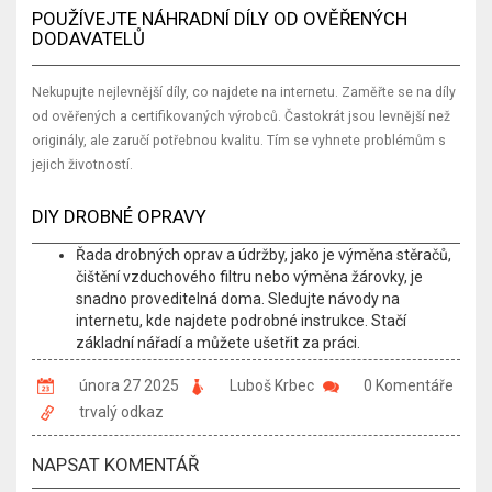
POUŽÍVEJTE NÁHRADNÍ DÍLY OD OVĚŘENÝCH
DODAVATELŮ
Nekupujte nejlevnější díly, co najdete na internetu. Zaměřte se na díly
od ověřených a certifikovaných výrobců. Častokrát jsou levnější než
originály, ale zaručí potřebnou kvalitu. Tím se vyhnete problémům s
jejich životností.
DIY DROBNÉ OPRAVY
Řada drobných oprav a údržby, jako je výměna stěračů,
čištění vzduchového filtru nebo výměna žárovky, je
snadno proveditelná doma. Sledujte návody na
internetu, kde najdete podrobné instrukce. Stačí
základní nářadí a můžete ušetřit za práci.
února 27 2025
Luboš Krbec
0 Komentáře
trvalý odkaz
NAPSAT KOMENTÁŘ