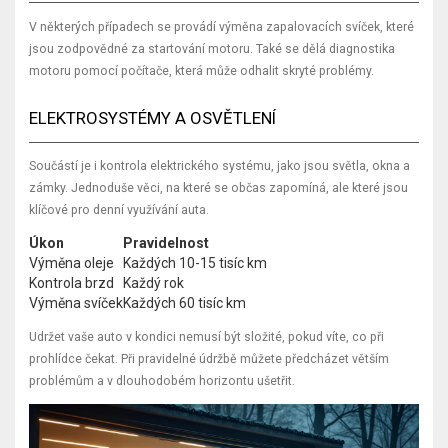
V některých případech se provádí výměna zapalovacích svíček, které
jsou zodpovědné za startování motoru. Také se dělá diagnostika
motoru pomocí počítače, která může odhalit skryté problémy.
ELEKTROSYSTÉMY A OSVĚTLENÍ
Součástí je i kontrola elektrického systému, jako jsou světla, okna a
zámky. Jednoduše věci, na které se občas zapomíná, ale které jsou
klíčové pro denní využívání auta.
Úkon
Pravidelnost
Výměna oleje
Každých 10-15 tisíc km
Kontrola brzd
Každý rok
Výměna svíček
Každých 60 tisíc km
Udržet vaše auto v kondici nemusí být složité, pokud víte, co při
prohlídce čekat. Při pravidelné údržbě můžete předcházet větším
problémům a v dlouhodobém horizontu ušetřit.