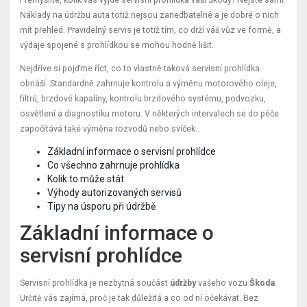
Náklady na údržbu auta totiž nejsou zanedbatelné a je dobré o nich
mít přehled. Pravidelný servis je totiž tím, co drží váš vůz ve formě, a
výdaje spojené s prohlídkou se mohou hodně lišit.
Nejdříve si pojďme říct, co to vlastně taková servisní prohlídka
obnáší. Standardně zahrnuje kontrolu a výměnu motorového oleje,
filtrů, brzdové kapaliny, kontrolu brzdového systému, podvozku,
osvětlení a diagnostiku motoru. V některých intervalech se do péče
započítává také výměna rozvodů nebo svíček.
Základní informace o servisní prohlídce
Co všechno zahrnuje prohlídka
Kolik to může stát
Výhody autorizovaných servisů
Tipy na úsporu při údržbě
Základní informace o
servisní prohlídce
Servisní prohlídka je nezbytná součást
údržby
vašeho vozu
Škoda
.
Určitě vás zajímá, proč je tak důležitá a co od ní očekávat. Bez