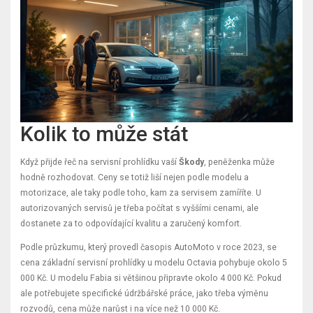
Kolik to může stát
Když přijde řeč na servisní prohlídku vaší
Škody
, peněženka může
hodně rozhodovat. Ceny se totiž liší nejen podle modelu a
motorizace, ale taky podle toho, kam za servisem zamíříte. U
autorizovaných servisů je třeba počítat s vyššími cenami, ale
dostanete za to odpovídající kvalitu a zaručený komfort.
Podle průzkumu, který provedl časopis AutoMoto v roce 2023, se
cena základní servisní prohlídky u modelu Octavia pohybuje okolo 5
000 Kč. U modelu Fabia si většinou připravte okolo 4 000 Kč. Pokud
ale potřebujete specifické údržbářské práce, jako třeba výměnu
rozvodů, cena může narůst i na více než 10 000 Kč.