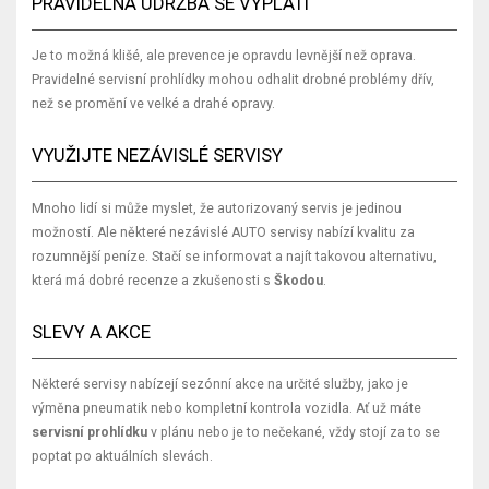
PRAVIDELNÁ ÚDRŽBA SE VYPLATÍ
Je to možná klišé, ale prevence je opravdu levnější než oprava.
Pravidelné servisní prohlídky mohou odhalit drobné problémy dřív,
než se promění ve velké a drahé opravy.
VYUŽIJTE NEZÁVISLÉ SERVISY
Mnoho lidí si může myslet, že autorizovaný servis je jedinou
možností. Ale některé nezávislé AUTO servisy nabízí kvalitu za
rozumnější peníze. Stačí se informovat a najít takovou alternativu,
která má dobré recenze a zkušenosti s
Škodou
.
SLEVY A AKCE
Některé servisy nabízejí sezónní akce na určité služby, jako je
výměna pneumatik nebo kompletní kontrola vozidla. Ať už máte
servisní prohlídku
v plánu nebo je to nečekané, vždy stojí za to se
poptat po aktuálních slevách.