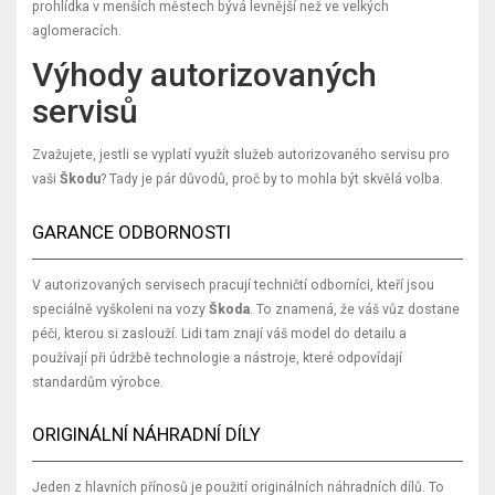
prohlídka v menších městech bývá levnější než ve velkých
aglomeracích.
Výhody autorizovaných
servisů
Zvažujete, jestli se vyplatí využít služeb autorizovaného servisu pro
vaši
Škodu
? Tady je pár důvodů, proč by to mohla být skvělá volba.
GARANCE ODBORNOSTI
V autorizovaných servisech pracují techničtí odborníci, kteří jsou
speciálně vyškoleni na vozy
Škoda
. To znamená, že váš vůz dostane
péči, kterou si zaslouží. Lidi tam znají váš model do detailu a
používají při údržbě technologie a nástroje, které odpovídají
standardům výrobce.
ORIGINÁLNÍ NÁHRADNÍ DÍLY
Jeden z hlavních přínosů je použití originálních náhradních dílů. To