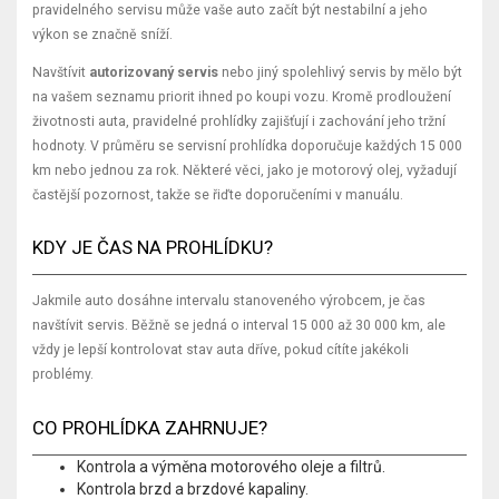
pravidelného servisu může vaše auto začít být nestabilní a jeho
výkon se značně sníží.
Navštívit
autorizovaný servis
nebo jiný spolehlivý servis by mělo být
na vašem seznamu priorit ihned po koupi vozu. Kromě prodloužení
životnosti auta, pravidelné prohlídky zajišťují i zachování jeho tržní
hodnoty. V průměru se servisní prohlídka doporučuje každých 15 000
km nebo jednou za rok. Některé věci, jako je motorový olej, vyžadují
častější pozornost, takže se řiďte doporučeními v manuálu.
KDY JE ČAS NA PROHLÍDKU?
Jakmile auto dosáhne intervalu stanoveného výrobcem, je čas
navštívit servis. Běžně se jedná o interval 15 000 až 30 000 km, ale
vždy je lepší kontrolovat stav auta dříve, pokud cítíte jakékoli
problémy.
CO PROHLÍDKA ZAHRNUJE?
Kontrola a výměna motorového oleje a filtrů.
Kontrola brzd a brzdové kapaliny.