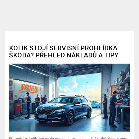
KOLIK STOJÍ SERVISNÍ PROHLÍDKA
ŠKODA? PŘEHLED NÁKLADŮ A TIPY
Přemýšlíte, kolik vás vyjde servisní prohlídka vaší Škody? Nejste sami.