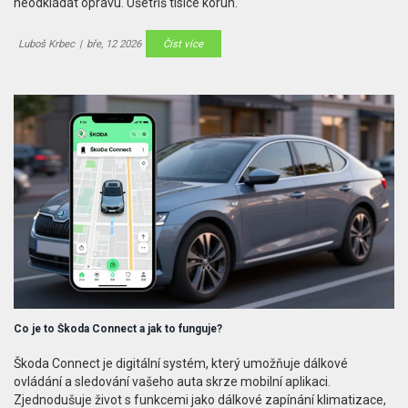
neodkládat opravu. Ušetříš tisíce korun.
Luboš Krbec
|
bře, 12 2026
Číst více
Co je to Škoda Connect a jak to funguje?
Škoda Connect je digitální systém, který umožňuje dálkové
ovládání a sledování vašeho auta skrze mobilní aplikaci.
Zjednodušuje život s funkcemi jako dálkové zapínání klimatizace,