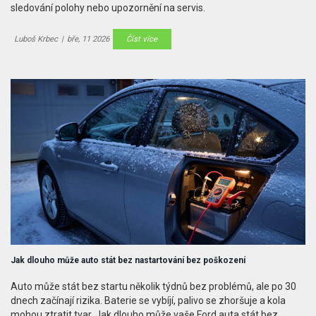
sledování polohy nebo upozornění na servis.
Luboš Krbec
|
bře, 11 2026
Číst více
Jak dlouho může auto stát bez nastartování bez poškození
Auto může stát bez startu několik týdnů bez problémů, ale po 30
dnech začínají rizika. Baterie se vybíjí, palivo se zhoršuje a kola
mohou ztratit tvar. Jak dlouho může vaše Ford auta stát bez