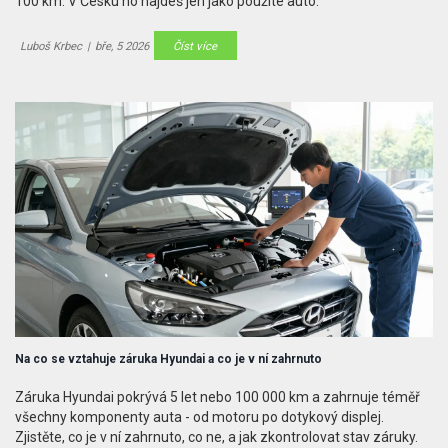
100 km. V Česku ho najdeš jen jako použité auto.
Luboš Krbec
|
bře, 5 2026
Číst více
Na co se vztahuje záruka Hyundai a co je v ní zahrnuto
Záruka Hyundai pokrývá 5 let nebo 100 000 km a zahrnuje téměř
všechny komponenty auta - od motoru po dotykový displej.
Zjistěte, co je v ní zahrnuto, co ne, a jak zkontrolovat stav záruky.