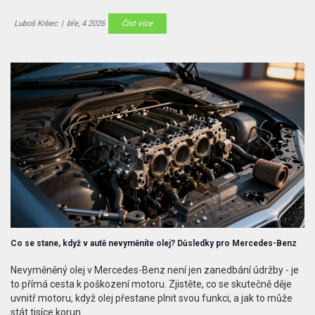
Luboš Krbec
|
bře, 4 2026
Číst více
Co se stane, když v autě nevyměníte olej? Důsledky pro Mercedes-Benz
Nevyměněný olej v Mercedes-Benz není jen zanedbání údržby - je
to přímá cesta k poškození motoru. Zjistěte, co se skutečně děje
uvnitř motoru, když olej přestane plnit svou funkci, a jak to může
stát tisíce korun.