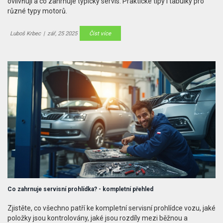
ovlivňují a co zahrnuje typický servis. Praktické tipy i tabulky pro
různé typy motorů.
Luboš Krbec
|
zář, 25 2025
Číst více
Co zahrnuje servisní prohlídka? - kompletní přehled
Zjistěte, co všechno patří ke kompletní servisní prohlídce vozu, jaké
položky jsou kontrolovány, jaké jsou rozdíly mezi běžnou a