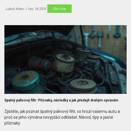
Luboš Krbec
|
čec, 18 2025
Číst více
Špatný palivový filtr: Příznaky, následky a jak předejít drahým opravám
Zjistěte, jak poznat špatný palivový filtr, co hrozí vašemu autu a
proč se jeho výměna nevyplácí odkládat. Návod, tipy a jasné
příznaky.