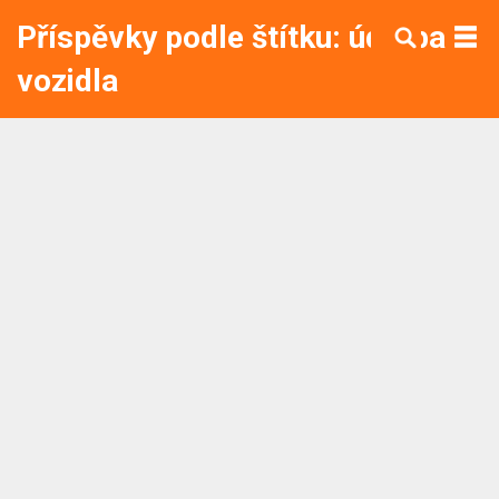
Příspěvky podle štítku: údržba
vozidla