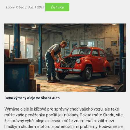
kontrola elektroniky. Také dostanete pár tipů, jak se na servis
připravit a čím můžete případně ušetřit.
Luboš Krbec
|
dub, 1 2025
Číst více
Cena výměny oleje ve Škoda Auto
Výměna oleje je klíčová pro správný chod vašeho vozu, ale také
může vaše peněženka pocítit její náklady. Pokud máte Škodu, víte,
že správný výběr oleje a servisu může znamenat rozdíl mezi
hladkým chodem motoru a potenciálními problémy. Podíváme se,