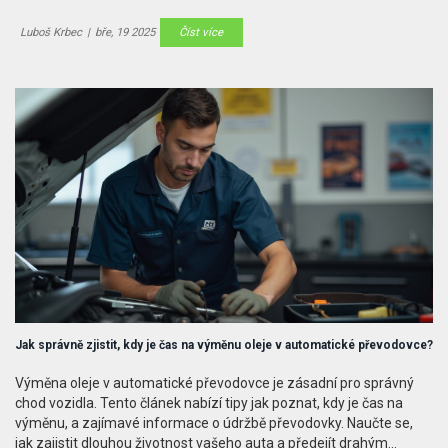
jaké faktory ovlivňují cenu výměny oleje, a nabídneme několik tipů,
jak ušetřit. Zvažte různé možnosti údržby a zjistěte, jak
Luboš Krbec
|
bře, 19 2025
Číst více
optimalizovat své výdaje.
Jak správně zjistit, kdy je čas na výměnu oleje v automatické převodovce?
Výměna oleje v automatické převodovce je zásadní pro správný
chod vozidla. Tento článek nabízí tipy jak poznat, kdy je čas na
výměnu, a zajímavé informace o údržbě převodovky. Naučte se,
jak zajistit dlouhou životnost vašeho auta a předejít drahým