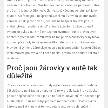
nadšením kontroloval. Nikoho moc nebaví v noci na parkovišti pátrat,
proč si na jedno světlo nevyděláme, když všechny ostatní září jako
slunce. Ale fakta jsou neúprosná. Stačí malá závada, špatně svítící
žárovka a riskujeme pokutu, nehledě na bezpečí. Kolikrát jste už
slyšeli: „Hele, nesvítí ti světlo!“ a doufali, že domů nějak dojete?
Přitom žárovka v autě má omezenou životnost. Tuhle pravdu bych
nechtěl slyšet každou zimu, když na mě při venčení kočky Míny mrká
soused přes plot, že na levém světlometu bych si mohl zhasnout.
Pravidelná výměna žárovek je jeden z nejjednodušších kousků údržby,
které můžete pro své auto i sebe udělat, přesto ho spousta lidí stále
odkládá.
Proč jsou žárovky v autě tak
důležité
Zhasnuté světlo je na silnici malý malér čekající na průšvih. Vidět a
být viděn, to není žádná otřepaná fráze — v reálu každý rok v Česku
policie napíše tisíce pokut jen za nefunkční osvětlení. V noci nebo při
husté mlze? To už může být problém mnohem větší. Špatně svítící
žárovky mají vliv i na slyšitelnost auta u vozidel s asistenčními