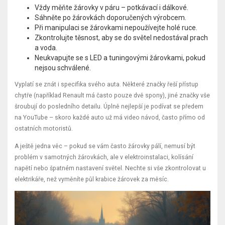
Vždy měňte žárovky v páru – potkávací i dálkové.
Sáhněte po žárovkách doporučených výrobcem.
Při manipulaci se žárovkami nepoužívejte holé ruce.
Zkontrolujte těsnost, aby se do světel nedostával prach
a voda.
Neukvapujte se s LED a tuningovými žárovkami, pokud
nejsou schválené.
Vyplatí se znát i specifika svého auta. Některé značky řeší přístup
chytře (například Renault má často pouze dvě spony), jiné značky vše
šroubují do posledního detailu. Úplně nejlepší je podívat se předem
na YouTube – skoro každé auto už má video návod, často přímo od
ostatních motoristů.
A ještě jedna věc – pokud se vám často žárovky pálí, nemusí být
problém v samotných žárovkách, ale v elektroinstalaci, kolísání
napětí nebo špatném nastavení světel. Nechte si vše zkontrolovat u
elektrikáře, než vyměníte půl krabice žárovek za měsíc.