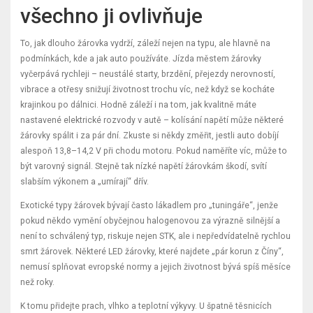
všechno ji ovlivňuje
To, jak dlouho žárovka vydrží, záleží nejen na typu, ale hlavně na
podmínkách, kde a jak auto používáte. Jízda městem žárovky
vyčerpává rychleji – neustálé starty, brzdění, přejezdy nerovností,
vibrace a otřesy snižují životnost trochu víc, než když se kocháte
krajinkou po dálnici. Hodně záleží i na tom, jak kvalitně máte
nastavené elektrické rozvody v autě – kolísání napětí může některé
žárovky spálit i za pár dní. Zkuste si někdy změřit, jestli auto dobíjí
alespoň 13,8–14,2 V při chodu motoru. Pokud naměříte víc, může to
být varovný signál. Stejně tak nízké napětí žárovkám škodí, svítí
slabším výkonem a „umírají“ dřív.
Exotické typy žárovek bývají často lákadlem pro „tuningáře“, jenže
pokud někdo vymění obyčejnou halogenovou za výrazně silnější a
není to schválený typ, riskuje nejen STK, ale i nepředvídatelně rychlou
smrt žárovek. Některé LED žárovky, které najdete „pár korun z Číny“,
nemusí splňovat evropské normy a jejich životnost bývá spíš měsíce
než roky.
K tomu přidejte prach, vlhko a teplotní výkyvy. U špatně těsnicích