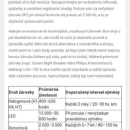
jasnější už to být nemůže. Nezapomínejte ani na kontrolu mlhovek,
zpátečky a osvětlení registrační značky. Policie vám za nefunkční
žárovku SPZ při silniční kontrole dá pokutu až 2 000 Kč, a to je
zbytečné vyhazování peněz.
Nebojte se investovat do kvalitnějších, značkových žárovek
. Sice stojí o
pár desítek korun víc, ale rozdíl ve svitu je okamžitě poznat a
zpravidla vydrží déle než levná alternativa z neznámého e-shopu.
Ověřil jsem to i sám (tedy přesněji: až když jsem třikrát měnil stejnou
levnou žárovku během půl roku, pak mi to došlo). Některé prémiové
žárovky (např. Osram Night Breaker nebo Philips X-tremeVision)
deklarují o 50–150 % více světla oproti standardu a vydrží opravdu
déle v běžném provozu. Samozřejmě, žádný typ není nesmrtelný.
Průměrná
Druh žárovky
Doporučený interval výměny
životnost
Halogenová (H1,
400–650
Každé 2 roky / 20–30 tis. km
H4, H7)
hodin
15 000–30
Při poruše / nevyžaduje
LED
000 hodin
pravidelnou výměnu
2 000–3 500
Každých 5–7 let / 80–100 tis.
Xenonová