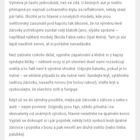
Výměna je často jednodušší, než se zdá. U běžných aut je světlo
přístupné po sejmutí ochranného krytu za reflektorem, někdy stačí
pár tahů. Složité je to hlavně u novějších modelů, kde jsou
světlomety zasunuté pod kapotu tak šikovně, že na výměnu levé
žárovky potřebujete sundat celý blatník (ano, slyšíte správně –
například některé modely Škoda Fabia nebo Opel Astra). Tam je asi
lepší navštívit servis, ať si pořádně nenadáváte.
Než začnete cokoliv dělat, vypněte zapalování a klidně si z kapsy
vyndejte klíčky – některé vozy si při otevření dveří sami rozsvěcují
světla a to fakt není k výměně vhodné. Odpojte baterku, pokud je to
nutné – ve většině případů to ale nutné není. Sundejte kryt, vytáhněte
vadnou žárovku, nasaďte novou (ne holou rukou!), vraťte kryt a
vyzkoušejte, že všechno svítí a funguje.
Když už se do výměny pouštíte, mějte pár žárovek v záloze u sebe v
autě – nejen povinné. Originály jsou fajn, někdo přísahá i na
ekvivalenty od známých výrobců; hlavně nešetřete na špatném konci.
Vyplatí se dokoupit si i pár pojistek, někdy totiž vyskočí kvůli špatné
žárovce i pojistka v boxu a pak nesvítí ani druhé světlo (nebo třeba
palubka).