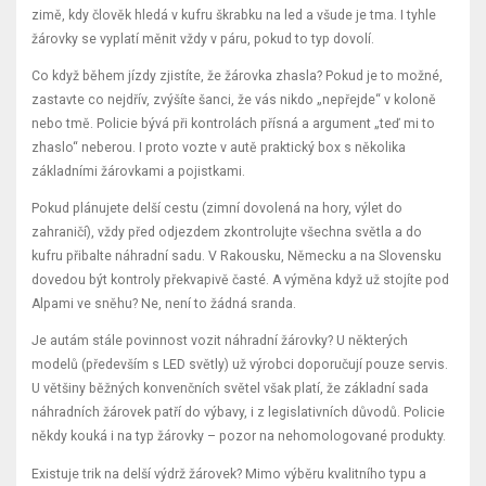
zimě, kdy člověk hledá v kufru škrabku na led a všude je tma. I tyhle
žárovky se vyplatí měnit vždy v páru, pokud to typ dovolí.
Co když během jízdy zjistíte, že žárovka zhasla? Pokud je to možné,
zastavte co nejdřív, zvýšíte šanci, že vás nikdo „nepřejde“ v koloně
nebo tmě. Policie bývá při kontrolách přísná a argument „teď mi to
zhaslo“ neberou. I proto vozte v autě praktický box s několika
základními žárovkami a pojistkami.
Pokud plánujete delší cestu (zimní dovolená na hory, výlet do
zahraničí), vždy před odjezdem zkontrolujte všechna světla a do
kufru přibalte náhradní sadu. V Rakousku, Německu a na Slovensku
dovedou být kontroly překvapivě časté. A výměna když už stojíte pod
Alpami ve sněhu? Ne, není to žádná sranda.
Je autám stále povinnost vozit náhradní žárovky? U některých
modelů (především s LED světly) už výrobci doporučují pouze servis.
U většiny běžných konvenčních světel však platí, že základní sada
náhradních žárovek patří do výbavy, i z legislativních důvodů. Policie
někdy kouká i na typ žárovky – pozor na nehomologované produkty.
Existuje trik na delší výdrž žárovek? Mimo výběru kvalitního typu a