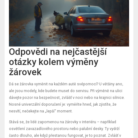
Odpovědi na nejčastější
otázky kolem výměny
žárovek
Dá se žárovka vyměnit na každém autě svépomocí? U většiny ano,
ale jsou modely, kde budete muset do servisu. Při výměně na ulici
dávejte pozor na bezpečnost, zvlášť v noci nebo na krajnici silnice.
Nosné univerzální doporučení je: vyměňte hned, jak zjistíte, že
nesvítí, nečekejte na „lepší“ moment.
Stává se, že lidé zapomenou na žárovky v interiéru – například
osvětlení zavazadlového prostoru nebo palubní desky. Ty vydrží
často dlouho, ale když přestanou fungovat, je to poznat. Zvlášť v