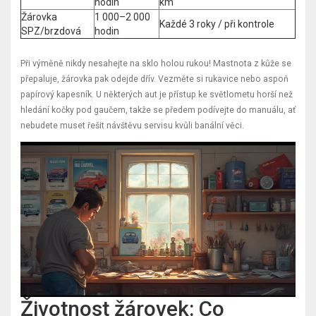
hodin
km
Žárovka
1 000–2 000
Každé 3 roky / při kontrole
SPZ/brzdová
hodin
Při výměně nikdy nesahejte na sklo holou rukou! Mastnota z kůže se
přepaluje, žárovka pak odejde dřív. Vezměte si rukavice nebo aspoň
papírový kapesník. U některých aut je přístup ke světlometu horší než
hledání kočky pod gaučem, takže se předem podívejte do manuálu, ať
nebudete muset řešit návštěvu servisu kvůli banální věci.
Životnost žárovek: Co