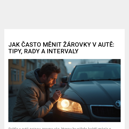
JAK ČASTO MĚNIT ŽÁROVKY V AUTĚ:
TIPY, RADY A INTERVALY
Světla v autě nejsou zrovna věc, kterou by někdo každý měsíc s