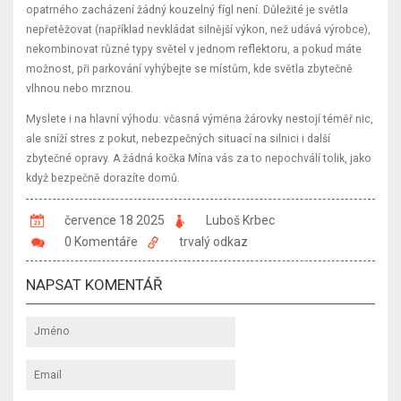
opatrného zacházení žádný kouzelný fígl není. Důležité je světla
nepřetěžovat (například nevkládat silnější výkon, než udává výrobce),
nekombinovat různé typy světel v jednom reflektoru, a pokud máte
možnost, při parkování vyhýbejte se místům, kde světla zbytečně
vlhnou nebo mrznou.
Myslete i na hlavní výhodu: včasná výměna žárovky nestojí téměř nic,
ale sníží stres z pokut, nebezpečných situací na silnici i další
zbytečné opravy. A žádná kočka Mína vás za to nepochválí tolik, jako
když bezpečně dorazíte domů.
července 18 2025
Luboš Krbec
0 Komentáře
trvalý odkaz
NAPSAT KOMENTÁŘ