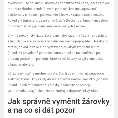
světlometů se do vnitřku dostává kondenzovaná voda, která žárovce
radost rozhodně neudělá. Viděl jsem už i briskně „opravené“
světlomety s izolační páskou, kde žárovka vydržela sotva sezónu.
Pokud si všimnete orosených světel, řešte těsnost hned – investice
do nové manžety je menší než cena častých žárovek.
Vliv má někdy i styl jízdy. Sportovní nebo razantní řízení na rozbitých
silnicích dokáže žárovky zničit dřív než běžné popojíždění. Na druhou
stranu, pokud je vaše auto vystaveno prudkým změnám teplot
(například pravidelné parkování auto-vonící se na sluníčku a pak
studený podzemní parking), žárovka může taky odejít v důsledku
dilatací materiálu.
Důležitý je i stáří samotného auta. Starší vozy mívají už unavenou
elektroinstalaci, kdy každý další start vozu žárovku malinko „připéká“.
Pokud už vybíráte náhradní žárovky, nedávejte nejlevnější
„supermarketovky“, ale držte se značky a doporučení výrobce.
Jak správně vyměnit žárovky
a na co si dát pozor