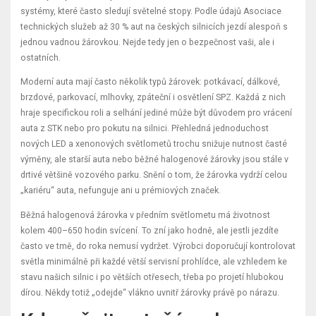
systémy, které často sledují světelné stopy. Podle údajů Asociace
technických služeb až 30 % aut na českých silnicích jezdí alespoň s
jednou vadnou žárovkou. Nejde tedy jen o bezpečnost vaši, ale i
ostatních.
Moderní auta mají často několik typů žárovek: potkávací, dálkové,
brzdové, parkovací, mlhovky, zpáteční i osvětlení SPZ. Každá z nich
hraje specifickou roli a selhání jediné může být důvodem pro vrácení
auta z STK nebo pro pokutu na silnici. Přehledná jednoduchost
nových LED a xenonových světlometů trochu snižuje nutnost časté
výměny, ale starší auta nebo běžné halogenové žárovky jsou stále v
drtivé většině vozového parku. Snění o tom, že žárovka vydrží celou
„kariéru“ auta, nefunguje ani u prémiových značek.
Běžná halogenová žárovka v předním světlometu má životnost
kolem 400–650 hodin svícení. To zní jako hodně, ale jestli jezdíte
často ve tmě, do roka nemusí vydržet. Výrobci doporučují kontrolovat
světla minimálně při každé větší servisní prohlídce, ale vzhledem ke
stavu našich silnic i po větších otřesech, třeba po projetí hlubokou
dírou. Někdy totiž „odejde“ vlákno uvnitř žárovky právě po nárazu.