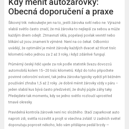
Kdy měnit autožárovky:
Obecná doporučení a praxe
Šikovný trik: nekoukejte jen na to, jestli žárovka svítí nebo ne. Výrazně
slabší světlo často značí, že má žárovka to nejlepší za sebou a může
každým dnem odejít. Ztmavnutí skla, popelavý povlak vevnitř nebo
blikání už jsou znamení k výměně. Není na co čekat. Odborníci
uvádějí, že optimální je měnit žárovky každých dvacet až třicet tisíc
kilometrů nebo jednou za 2 až 3 roky, i když zdánlivě fungují.
Průměrný český řidič ujede za rok podle statistik Svazu dovozců
automobilů kolem 15–20 tisíc kilometrů. Když do toho připočtete
povinné celoroční svícení, tak jedna žárovka typicky vydrží při běžném
používání zhruba 1,5 až 2 roky. Je dobré měnit žárovky vždy v páru –
jeden slabší kus bývá často předzvěstí, že druhý půjde záhy taky.
Předejdete tak momentu, kdy se jedno světlo rozloučí uprostřed
tmavé okresky.
Pravidelná kontrola žárovek není nic složitého. Stačí zaparkovat auto
naproti zdi, světla rozsvítit a projít si všechna zvlášť. U zadních světel
doporučuju poprosit někoho, kdo vám přišlápne pedál brzdy —