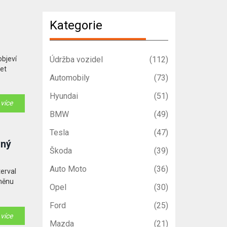
Kategorie
objeví
Údržba vozidel
(112)
zet
Automobily
(73)
Hyundai
(51)
 více
BMW
(49)
Tesla
(47)
vný
Škoda
(39)
Auto Moto
(36)
terval
ýměnu
Opel
(30)
Ford
(25)
 více
Mazda
(21)