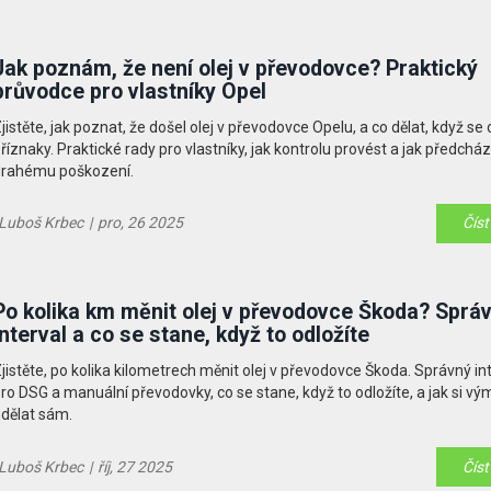
Jak poznám, že není olej v převodovce? Praktický
průvodce pro vlastníky Opel
jistěte, jak poznat, že došel olej v převodovce Opelu, a co dělat, když se 
říznaky. Praktické rady pro vlastníky, jak kontrolu provést a jak předchá
drahému poškození.
Luboš Krbec
|
pro, 26 2025
Číst
Po kolika km měnit olej v převodovce Škoda? Sprá
interval a co se stane, když to odložíte
jistěte, po kolika kilometrech měnit olej v převodovce Škoda. Správný in
ro DSG a manuální převodovky, co se stane, když to odložíte, a jak si v
dělat sám.
Luboš Krbec
|
říj, 27 2025
Číst