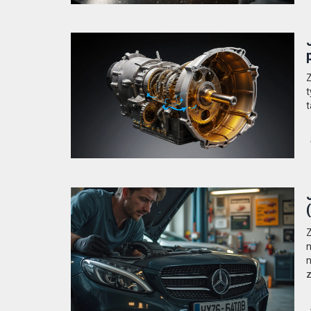
Z
t
t
Z
n
n
z
c