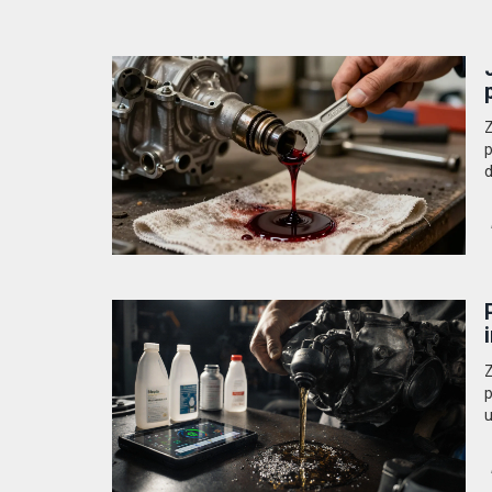
Z
p
Z
p
u