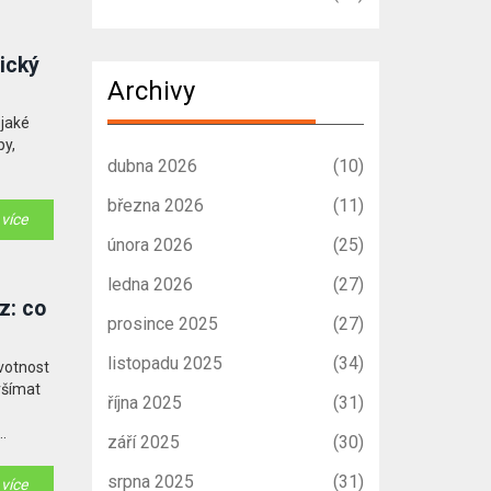
ický
Archivy
 jaké
py,
dubna 2026
(10)
března 2026
(11)
 více
února 2026
(25)
ledna 2026
(27)
z: co
prosince 2025
(27)
listopadu 2025
(34)
ivotnost
 všímat
října 2025
(31)
září 2025
(30)
pravám.
srpna 2025
(31)
 více