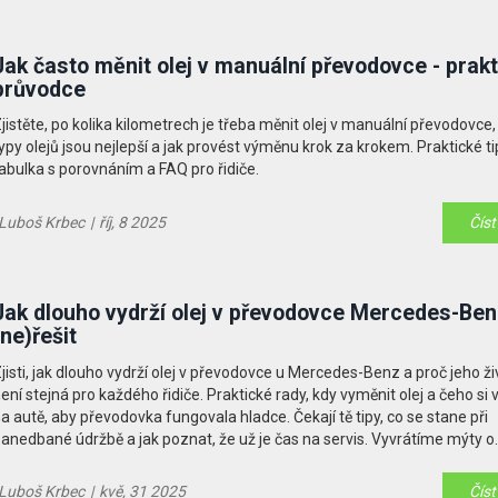
Jak často měnit olej v manuální převodovce - prakt
průvodce
jistěte, po kolika kilometrech je třeba měnit olej v manuální převodovce,
ypy olejů jsou nejlepší a jak provést výměnu krok za krokem. Praktické ti
abulka s porovnáním a FAQ pro řidiče.
Luboš Krbec
|
říj, 8 2025
Číst
Jak dlouho vydrží olej v převodovce Mercedes-Ben
(ne)řešit
jisti, jak dlouho vydrží olej v převodovce u Mercedes-Benz a proč jeho ž
ení stejná pro každého řidiče. Praktické rady, kdy vyměnit olej a čeho si
a autě, aby převodovka fungovala hladce. Čekají tě tipy, co se stane při
anedbané údržbě a jak poznat, že už je čas na servis. Vyvrátíme mýty o
eloživotní náplni. Na závěr se dozvíš, jak ušetřit a vyhnout se drahým o
Luboš Krbec
|
kvě, 31 2025
Číst