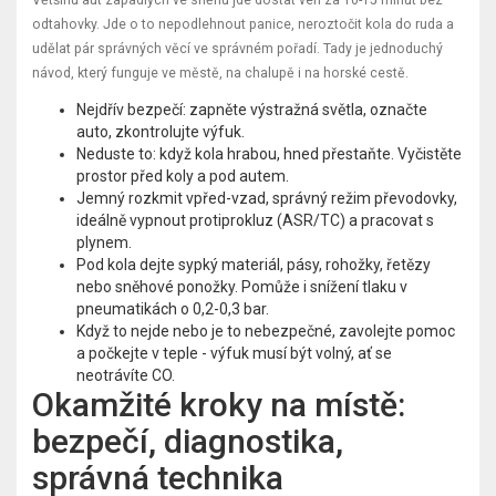
odtahovky. Jde o to nepodlehnout panice, neroztočit kola do ruda a
udělat pár správných věcí ve správném pořadí. Tady je jednoduchý
návod, který funguje ve městě, na chalupě i na horské cestě.
Nejdřív bezpečí: zapněte výstražná světla, označte
auto, zkontrolujte výfuk.
Neduste to: když kola hrabou, hned přestaňte. Vyčistěte
prostor před koly a pod autem.
Jemný rozkmit vpřed-vzad, správný režim převodovky,
ideálně vypnout protiprokluz (ASR/TC) a pracovat s
plynem.
Pod kola dejte sypký materiál, pásy, rohožky, řetězy
nebo sněhové ponožky. Pomůže i snížení tlaku v
pneumatikách o 0,2-0,3 bar.
Když to nejde nebo je to nebezpečné, zavolejte pomoc
a počkejte v teple - výfuk musí být volný, ať se
neotrávíte CO.
Okamžité kroky na místě:
bezpečí, diagnostika,
správná technika