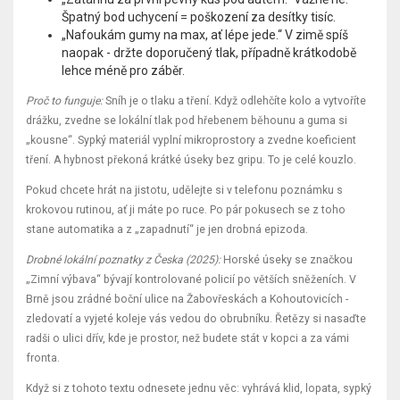
Špatný bod uchycení = poškození za desítky tisíc.
„Nafoukám gumy na max, ať lépe jede.“ V zimě spíš
naopak - držte doporučený tlak, případně krátkodobě
lehce méně pro záběr.
Proč to funguje:
Sníh je o tlaku a tření. Když odlehčíte kolo a vytvoříte
drážku, zvedne se lokální tlak pod hřebenem běhounu a guma si
„kousne“. Sypký materiál vyplní mikroprostory a zvedne koeficient
tření. A hybnost překoná krátké úseky bez gripu. To je celé kouzlo.
Pokud chcete hrát na jistotu, udělejte si v telefonu poznámku s
krokovou rutinou, ať ji máte po ruce. Po pár pokusech se z toho
stane automatika a z „zapadnutí“ je jen drobná epizoda.
Drobné lokální poznatky z Česka (2025):
Horské úseky se značkou
„Zimní výbava“ bývají kontrolované policií po větších sněženích. V
Brně jsou zrádné boční ulice na Žabovřeskách a Kohoutovicích -
zledovatí a vyjeté koleje vás vedou do obrubníku. Řetězy si nasaďte
radši o ulici dřív, kde je prostor, než budete stát v kopci a za vámi
fronta.
Když si z tohoto textu odnesete jednu věc: vyhrává klid, lopata, sypký