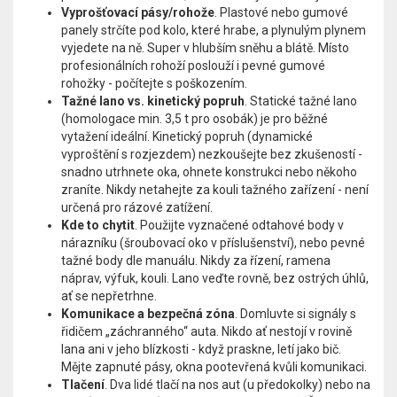
Vyprošťovací pásy/rohože
. Plastové nebo gumové
panely strčíte pod kolo, které hrabe, a plynulým plynem
vyjedete na ně. Super v hlubším sněhu a blátě. Místo
profesionálních rohoží poslouží i pevné gumové
rohožky - počítejte s poškozením.
Tažné lano vs. kinetický popruh
. Statické tažné lano
(homologace min. 3,5 t pro osobák) je pro běžné
vytažení ideální. Kinetický popruh (dynamické
vyproštění s rozjezdem) nezkoušejte bez zkušeností -
snadno utrhnete oka, ohnete konstrukci nebo někoho
zraníte. Nikdy netahejte za kouli tažného zařízení - není
určená pro rázové zatížení.
Kde to chytit
. Použijte vyznačené odtahové body v
nárazníku (šroubovací oko v příslušenství), nebo pevné
tažné body dle manuálu. Nikdy za řízení, ramena
náprav, výfuk, kouli. Lano veďte rovně, bez ostrých úhlů,
ať se nepřetrhne.
Komunikace a bezpečná zóna
. Domluvte si signály s
řidičem „záchranného“ auta. Nikdo ať nestojí v rovině
lana ani v jeho blízkosti - když praskne, letí jako bič.
Mějte zapnuté pásy, okna pootevřená kvůli komunikaci.
Tlačení
. Dva lidé tlačí na nos aut (u předokolky) nebo na