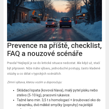
Prevence na příště, checklist,
FAQ a nouzové scénáře
Pravda? Nejlepší je se do kritické situace nedostat. Ale když už, stačí
být připraven. Níže máte výbavu, jednoduché postupy, často kladené
otázky a co dělat v typických scénářích.
Zimní výbava, kterou vozím a doporučuju:
Skládací lopata (kovová hlava), malý pytel písku nebo
stelivo (5-10 kg), pracovní rukavice.
Tažné lano min. 3,5 t s homologací + šroubovací oko do
nárazníku, dvě měkké smyčky (popruhy) na jistější