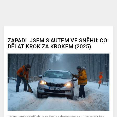
ZAPADL JSEM S AUTEM VE SNĚHU: CO
DĚLAT KROK ZA KROKEM (2025)
Většinu aut zapadlých ve sněhu jde dostat ven za 10-15 minut bez