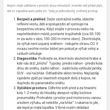
Nejvíc chyb uděláme v prvních dvou minutách. Instinkt velí přidat plyn,
ale to zapadne auto ještě víc. Tady je jednoduchý, ověřený postup.
Bezpečí a přehled
. Dejte výstražná světla, oblečte
reflexní vestu, děti a spolujezdci ať vystoupí na
bezpečnou stranu. Když stojíte v provozu nebo na
nepřehledném místě, postavte trojúhelník (cca 50-100
m za auto v obci, 100-200 m mimo obec). Zkontrolujte,
že výfuk není ucpaný sněhem - riskujete otravu CO. V
mrazu nechte motor běžet jen pokud je výfuk volný a
vzduch cirkuluje.
Diagnostika
. Podívejte se, které kolo skutečně hrabe a
kde vás drží „břicho“. Typicky: přední náhon - přední kola
dřou do sněhu, zadní náhon - zadní kola vyhloubí jamky,
SUV - visí na břiše. Odhadněte sklon terénu. Nejčastěji
vyjedete zpět po vlastních stopách dolů z kopce, ne
dopředu do panenského sněhu.
Vyčištění prostoru
. Odhrňte sníh před a za hnacími
koly 1-2 metry do hloubky alespoň výšky bočnice
pneumatiky. Prohrabte i prostor pod motorovou vanou
a kolem výfuku, ať neležíte „na břiše“. I rukama to jde,
ale lepší je malá lopatka. V Brně vozím skládací