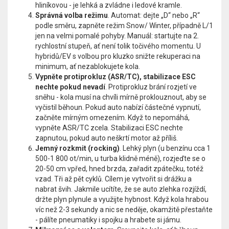
hliníkovou - je lehká a zvládne i ledové kramle.
Správná volba režimu
. Automat: dejte „D“ nebo „R“
podle směru, zapněte režim Snow/ Winter, případně L/1
jen na velmi pomalé pohyby. Manuál: startujte na 2.
rychlostní stupeň, ať není tolik točivého momentu. U
hybridů/EV s volbou pro kluzko snižte rekuperaci na
minimum, ať nezablokujete kola.
Vypněte protiprokluz (ASR/TC), stabilizace ESC
nechte pokud nevadí
. Protiprokluz brání rozjetí ve
sněhu - kola musí na chvíli mírně proklouznout, aby se
vyčistil běhoun. Pokud auto nabízí částečné vypnutí,
začněte mírným omezením. Když to nepomáhá,
vypněte ASR/TC zcela. Stabilizaci ESC nechte
zapnutou, pokud auto neškrtí motor až příliš.
Jemný rozkmit (rocking)
. Lehký plyn (u benzínu cca 1
500-1 800 ot/min, u turba klidně méně), rozjeďte se o
20-50 cm vpřed, hned brzda, zařadit zpátečku, totéž
vzad. Tři až pět cyklů. Cílem je vytvořit si drážku a
nabrat švih. Jakmile ucítíte, že se auto zlehka rozjíždí,
držte plyn plynule a využijte hybnost. Když kola hrabou
víc než 2-3 sekundy a nic se neděje, okamžitě přestaňte
- pálíte pneumatiky i spojku a hrabete si jámu.