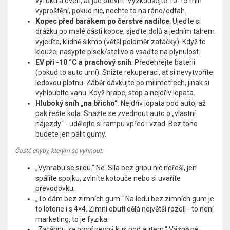
výfuku a dveří, ať jde otevřít. Vyzkoušejte 10-15 min
vyproštění, pokud nic, nechte to na ráno/odtah.
Kopec před barákem po čerstvé nadílce
. Ujeďte si
drážku po malé části kopce, sjeďte dolů a jedním tahem
vyjeďte, klidně šikmo (větší poloměr zatáčky). Když to
klouže, nasypte písek/stelivo a vsaďte na plynulost.
EV při -10 °C a prachový sníh
. Předehřejte baterii
(pokud to auto umí). Snižte rekuperaci, ať si nevytvoříte
ledovou plotnu. Záběr dávkujte po milimetrech, jinak si
vyhloubíte vanu. Když hrabe, stop a nejdřív lopata.
Hluboký sníh „na břicho“
. Nejdřív lopata pod auto, až
pak řešte kola. Snažte se zvednout auto o „vlastní
nájezdy“ - udělejte si rampu vpřed i vzad. Bez toho
budete jen pálit gumy.
Časté chyby, kterým se vyhnout:
„Vyhrabu se silou.“ Ne. Síla bez gripu nic neřeší, jen
spálíte spojku, zvlníte kotouče nebo si uvaříte
převodovku.
„To dám bez zimních gum.“ Na ledu bez zimních gum je
to loterie i s 4×4. Zimní obutí dělá největší rozdíl - to není
marketing, to je fyzika.
„Zatáhnu za první pevný kus pod autem.“ Vážně ne.