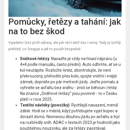
Pomůcky, řetězy a tahání: jak
na to bez škod
Vyjedete i bez profi výbavy, ale pár věcí šetří čas i nervy. Tady je rychlý
přehled, co funguje a jak to použít bezpečně.
Sněhové řetězy
. Nasaďte je vždy na hnací nápravu (u
4×4 podle manuálu, často přední). Auto odhrňte, ať se u
kol neutápíte. Rozložte řetěz, zkontrolujte, že není
překroucený, přehodťe přes kolo, spojte vnitřní i vnější
zámek, dopněte po pár metrech jízdy. Jeďte pomalu a
vyhněte se asfaltu bez sněhu - zničí se běhoun i řetěz.
Na značce „Sněhové řetězy“ jsou povinné - to v Česku
platí i v roce 2025.
Textilní návleky (ponožky)
. Rychlejší nasazení, menší
záběr. Hodí se v městě, když potřebujete vyjet kopec a
dorazit domů. Nesnesou dlouhou jízdu po asfaltu a trpí
na rozbředlý sníh. ADAC v testech 2023 je hodnotil jako
použitelnou nouzovku, ale za řetězy zaostávají.