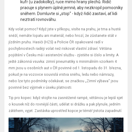
kufr (u zadokolky), ruce mimo hrany plechů. Řidič
pracuje s plynem úplně jemně, aby nezkropil pomocníky
sněhem. Domluvte si „stop“ - když řidič zastaví, ať lidi
neztratí rovnováhu.
Kdy volat pomoc? Když jste v příkopu, visíte na prahu, je tma a hustě
sněží, nemáte lopatu ani materiál, nebo hrozí, že zůstanete stát v
jízdním pruhu. Hasiči (HZS) a Policie ČR opakovaně radí v
pochybnostech raději volat než riskovat vlastní zdraví. Většina
pojištění v Česku má i asistenční službu - zjistěte si číslo a limity. A
ještě zákonná vsuvka: zimní pneumatiky s minimálním vzorkem 4
mm jsou u osobních aut v ČR povinné od 1. listopadu do 31. března,
pokud je na vozovce souvislá vrstva sněhu, ledu nebo námrazy,
nebo lze tyto podmínky očekávat; se značkou „Zimní výbava“ jsou
povinné bez výjimek v úseku platnosti.
Tip pro kopec: když stojíte na zasněžené rampě, většinou je lepší sjet
o kousek níž do rovnější části, udělat si drážku a pak plynule, jedním
zátěhem, vyjet. Zastávka uprostřed kopce je téměř jistota zapadnutí.