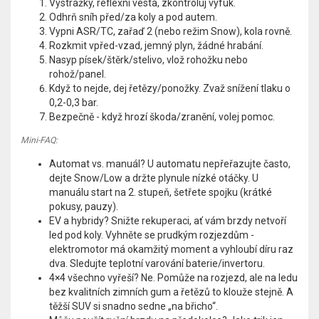
Výstražky, reflexní vesta, zkontroluj výfuk.
Odhrň sníh před/za koly a pod autem.
Vypni ASR/TC, zařaď 2 (nebo režim Snow), kola rovně.
Rozkmit vpřed-vzad, jemný plyn, žádné hrabání.
Nasyp písek/štěrk/stelivo, vlož rohožku nebo
rohož/panel.
Když to nejde, dej řetězy/ponožky. Zvaž snížení tlaku o
0,2-0,3 bar.
Bezpečně - když hrozí škoda/zranění, volej pomoc.
Mini-FAQ:
Automat vs. manuál? U automatu nepřeřazujte často,
dejte Snow/Low a držte plynule nízké otáčky. U
manuálu start na 2. stupeň, šetřete spojku (krátké
pokusy, pauzy).
EV a hybridy? Snižte rekuperaci, ať vám brzdy netvoří
led pod koly. Vyhněte se prudkým rozjezdům -
elektromotor má okamžitý moment a vyhloubí díru raz
dva. Sledujte teplotní varování baterie/invertoru.
4×4 všechno vyřeší? Ne. Pomůže na rozjezd, ale na ledu
bez kvalitních zimních gum a řetězů to klouže stejně. A
těžší SUV si snadno sedne „na břicho“.