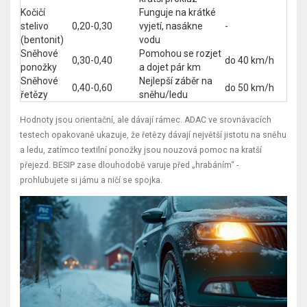
Kočičí
Funguje na krátké
stelivo
0,20-0,30
vyjetí, nasákne
-
(bentonit)
vodu
Sněhové
Pomohou se rozjet
0,30-0,40
do 40 km/h
ponožky
a dojet pár km
Sněhové
Nejlepší záběr na
0,40-0,60
do 50 km/h
řetězy
sněhu/ledu
Hodnoty jsou orientační, ale dávají rámec. ADAC ve srovnávacích
testech opakovaně ukazuje, že řetězy dávají největší jistotu na sněhu
a ledu, zatímco textilní ponožky jsou nouzová pomoc na kratší
přejezd. BESIP zase dlouhodobě varuje před „hrabáním“ -
prohlubujete si jámu a ničí se spojka.