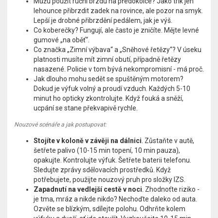
Můžu použít ruční brzdu na předokolce? Jako trik jen
lehounce přibrzdit zadek na rovince, ale pozor na smyk.
Lepší je drobné přibrzdění pedálem, jak je výš.
Co koberečky? Fungují, ale často je zničíte. Mějte levné
gumové „na oběť“.
Co značka „Zimní výbava“ a „Sněhové řetězy“? V úseku
platnosti musíte mít zimní obutí, případně řetězy
nasazené. Policie v tom bývá nekompromisní - má proč.
Jak dlouho mohu sedět se spuštěným motorem?
Dokud je výfuk volný a proudí vzduch. Každých 5-10
minut ho opticky zkontrolujte. Když fouká a sněží,
ucpání se stane překvapivě rychle.
Nouzové scénáře a jak postupovat:
Stojíte v koloně v závěji na dálnici
. Zůstaňte v autě,
šetřete palivo (10-15 min topení, 10 min pauza),
opakujte. Kontrolujte výfuk. Šetřete baterii telefonu.
Sledujte zprávy sdělovacích prostředků. Když
potřebujete, použijte nouzový pruh pro složky IZS.
Zapadnutí na vedlejší cestě v noci
. Zhodnoťte riziko -
je tma, mráz a nikde nikdo? Nechoďte daleko od auta.
Ozvěte se blízkým, sdílejte polohu. Odhrňte kolem