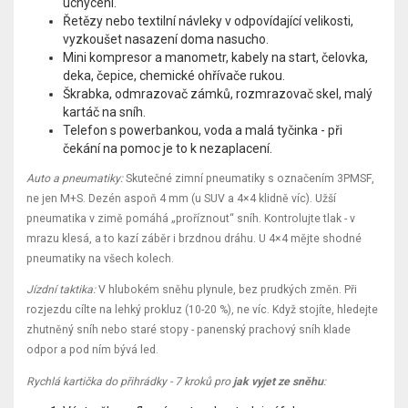
uchycení.
Řetězy nebo textilní návleky v odpovídající velikosti,
vyzkoušet nasazení doma nasucho.
Mini kompresor a manometr, kabely na start, čelovka,
deka, čepice, chemické ohřívače rukou.
Škrabka, odmrazovač zámků, rozmrazovač skel, malý
kartáč na sníh.
Telefon s powerbankou, voda a malá tyčinka - při
čekání na pomoc je to k nezaplacení.
Auto a pneumatiky:
Skutečné zimní pneumatiky s označením 3PMSF,
ne jen M+S. Dezén aspoň 4 mm (u SUV a 4×4 klidně víc). Užší
pneumatika v zimě pomáhá „proříznout“ sníh. Kontrolujte tlak - v
mrazu klesá, a to kazí záběr i brzdnou dráhu. U 4×4 mějte shodné
pneumatiky na všech kolech.
Jízdní taktika:
V hlubokém sněhu plynule, bez prudkých změn. Při
rozjezdu cílte na lehký prokluz (10-20 %), ne víc. Když stojíte, hledejte
zhutněný sníh nebo staré stopy - panenský prachový sníh klade
odpor a pod ním bývá led.
Rychlá kartička do přihrádky - 7 kroků pro
jak vyjet ze sněhu
: