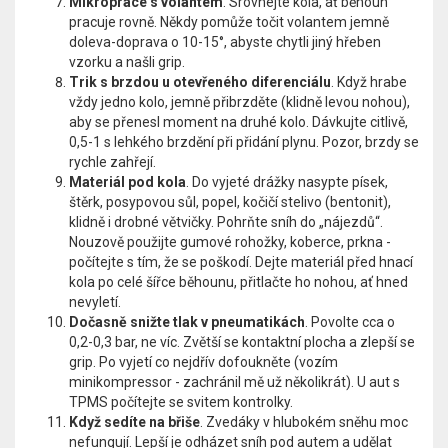
Mikropráce s volantem
. Srovnejte kola, ať běhoun
pracuje rovně. Někdy pomůže točit volantem jemně
doleva-doprava o 10-15°, abyste chytli jiný hřeben
vzorku a našli grip.
Trik s brzdou u otevřeného diferenciálu
. Když hrabe
vždy jedno kolo, jemně přibrzděte (klidně levou nohou),
aby se přenesl moment na druhé kolo. Dávkujte citlivě,
0,5-1 s lehkého brzdění při přidání plynu. Pozor, brzdy se
rychle zahřejí.
Materiál pod kola
. Do vyjeté drážky nasypte písek,
štěrk, posypovou sůl, popel, kočičí stelivo (bentonit),
klidně i drobné větvičky. Pohrňte sníh do „nájezdů“.
Nouzově použijte gumové rohožky, koberce, prkna -
počítejte s tím, že se poškodí. Dejte materiál před hnací
kola po celé šířce běhounu, přitlačte ho nohou, ať hned
nevyletí.
Dočasně snižte tlak v pneumatikách
. Povolte cca o
0,2-0,3 bar, ne víc. Zvětší se kontaktní plocha a zlepší se
grip. Po vyjetí co nejdřív dofoukněte (vozím
minikompressor - zachránil mě už několikrát). U aut s
TPMS počítejte se svitem kontrolky.
Když sedíte na břiše
. Zvedáky v hlubokém sněhu moc
nefungují. Lepší je odházet sníh pod autem a udělat