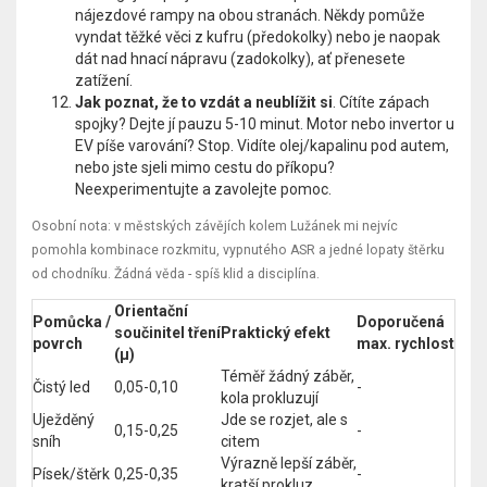
nájezdové rampy na obou stranách. Někdy pomůže
vyndat těžké věci z kufru (předokolky) nebo je naopak
dát nad hnací nápravu (zadokolky), ať přenesete
zatížení.
Jak poznat, že to vzdát a neublížit si
. Cítíte zápach
spojky? Dejte jí pauzu 5-10 minut. Motor nebo invertor u
EV píše varování? Stop. Vidíte olej/kapalinu pod autem,
nebo jste sjeli mimo cestu do příkopu?
Neexperimentujte a zavolejte pomoc.
Osobní nota: v městských závějích kolem Lužánek mi nejvíc
pomohla kombinace rozkmitu, vypnutého ASR a jedné lopaty štěrku
od chodníku. Žádná věda - spíš klid a disciplína.
Orientační
Pomůcka /
Doporučená
součinitel tření
Praktický efekt
povrch
max. rychlost
(μ)
Téměř žádný záběr,
Čistý led
0,05-0,10
-
kola prokluzují
Uježděný
Jde se rozjet, ale s
0,15-0,25
-
sníh
citem
Výrazně lepší záběr,
Písek/štěrk
0,25-0,35
-
kratší prokluz