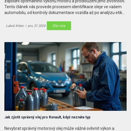
zajištění optimálního výkonu motoru a prodloužení jeho životnosti.
Tento článek vás provede procesem identifikace oleje ve vašem
automobilu, od kontroly dokumentace vozidla až po analýzu etiket
na lahvích. Nabídne také praktické tipy, jak udržovat správnou
hladinu oleje a kdy olej měnit. Správná volba oleje nejen chrání
Luboš Krbec
|
pro, 31 2024
Číst více
motor, ale může také zlepšit spotřebu paliva a snížit emise.
Jak zjistit správný olej pro Renault, když neznáte typ
Nevybrat správný motorový olej může vážně ovlivnit výkon a