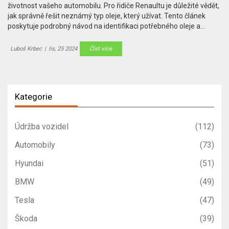
životnost vašeho automobilu. Pro řidiče Renaultu je důležité vědět,
jak správně řešit neznámý typ oleje, který užívat. Tento článek
poskytuje podrobný návod na identifikaci potřebného oleje a
zahrnuje tipy pro údržbu. Vysvětluje také, proč je volba správného
oleje tak klíčová pro vás i vaše auto.
Luboš Krbec
|
lis, 25 2024
Číst více
Kategorie
Údržba vozidel
(112)
Automobily
(73)
Hyundai
(51)
BMW
(49)
Tesla
(47)
Škoda
(39)