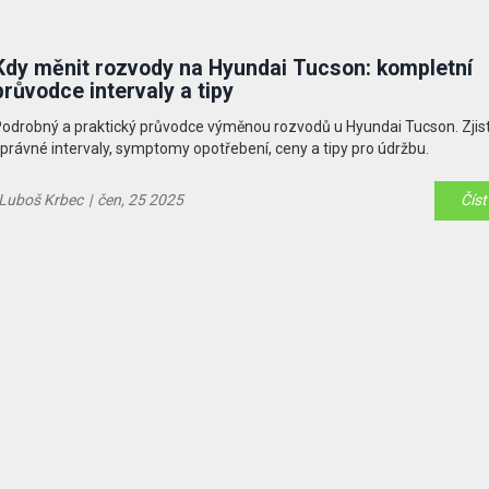
Kdy měnit rozvody na Hyundai Tucson: kompletní
průvodce intervaly a tipy
odrobný a praktický průvodce výměnou rozvodů u Hyundai Tucson. Zjist
právné intervaly, symptomy opotřebení, ceny a tipy pro údržbu.
Luboš Krbec
|
čen, 25 2025
Číst