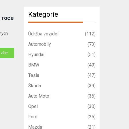
Kategorie
v roce
lných
Údržba vozidel
(112)
Automobily
(73)
 více
Hyundai
(51)
BMW
(49)
Tesla
(47)
Škoda
(39)
Auto Moto
(36)
Opel
(30)
Ford
(25)
Mazda
(21)