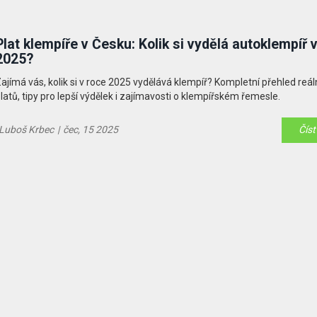
Plat klempíře v Česku: Kolik si vydělá autoklempíř 
2025?
ajímá vás, kolik si v roce 2025 vydělává klempíř? Kompletní přehled reá
latů, tipy pro lepší výdělek i zajímavosti o klempířském řemesle.
Luboš Krbec
|
čec, 15 2025
Číst