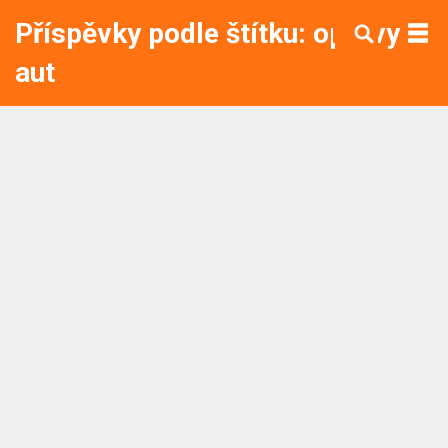
Příspěvky podle štítku: opravy
aut