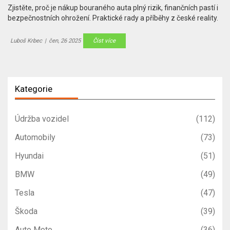
Zjistěte, proč je nákup bouraného auta plný rizik, finančních pastí i
bezpečnostních ohrožení. Praktické rady a příběhy z české reality.
Luboš Krbec
|
čen, 26 2025
Číst více
Kategorie
Údržba vozidel
(112)
Automobily
(73)
Hyundai
(51)
BMW
(49)
Tesla
(47)
Škoda
(39)
Auto Moto
(36)