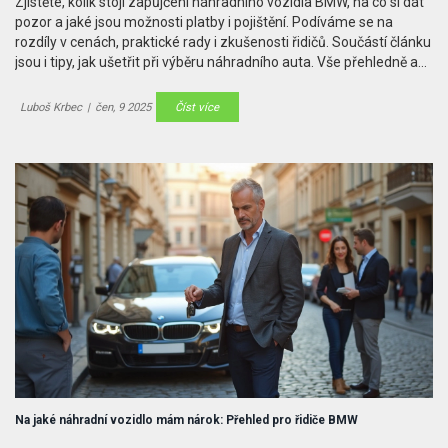
Zjistěte, kolik stojí zapůjčení náhradního vozidla BMW, na co si dát
pozor a jaké jsou možnosti platby i pojištění. Podíváme se na
rozdíly v cenách, praktické rady i zkušenosti řidičů. Součástí článku
jsou i tipy, jak ušetřit při výběru náhradního auta. Vše přehledně a
srozumitelně pro každého. Přečtěte si užitečné informace, které
vám mohou ušetřit peníze a starosti.
Luboš Krbec
|
čen, 9 2025
Číst více
Na jaké náhradní vozidlo mám nárok: Přehled pro řidiče BMW