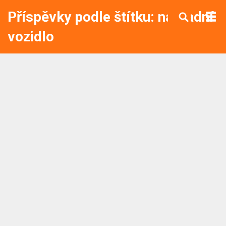
Příspěvky podle štítku: náhradní
vozidlo