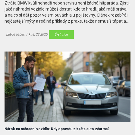
Ztráta BMW kvůli nehodě nebo servisu není žádná hitparáda. Zjisti,
jaké náhradní vozidlo můžeš dostat, kdo to hradí, jaká máš práva,
a na co si dát pozor ve smlouvách a u pojišťovny. Článek rozebírá i
nejčastější mýty a reálné příklady z praxe, takže nemusíš tápat a
víš, na čem jsi. Můžeš tak zůstat mobilní a pojistit se proti
zbytečným překvapením.
Luboš Krbec
|
kvě, 22 2025
Číst více
Nárok na náhradní vozidlo: Kdy opravdu získáte auto zdarma?