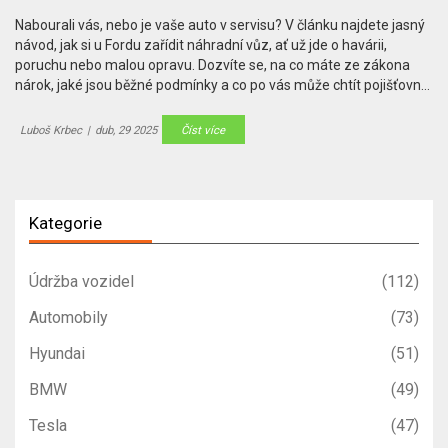
Nabourali vás, nebo je vaše auto v servisu? V článku najdete jasný
návod, jak si u Fordu zařídit náhradní vůz, ať už jde o havárii,
poruchu nebo malou opravu. Dozvíte se, na co máte ze zákona
nárok, jaké jsou běžné podmínky a co po vás může chtít pojišťovna
či servis. Přidáme i tipy, jak ušetřit a jak zjistit, kdy máte na
zapůjčení auta opravdu právo. Snadno tak zůstanete mobilní, i
Luboš Krbec
|
dub, 29 2025
Číst více
když váš Ford zrovna neslouží.
Kategorie
Údržba vozidel
(112)
Automobily
(73)
Hyundai
(51)
BMW
(49)
Tesla
(47)