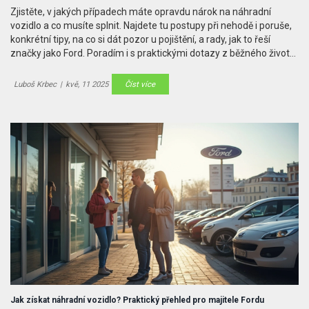
Zjistěte, v jakých případech máte opravdu nárok na náhradní
vozidlo a co musíte splnit. Najdete tu postupy při nehodě i poruše,
konkrétní tipy, na co si dát pozor u pojištění, a rady, jak to řeší
značky jako Ford. Poradím i s praktickými dotazy z běžného života
řidiče. Odpovědi jsou jasné, stručné a bez zbytečných řečí.
Luboš Krbec
|
kvě, 11 2025
Číst více
Jak získat náhradní vozidlo? Praktický přehled pro majitele Fordu