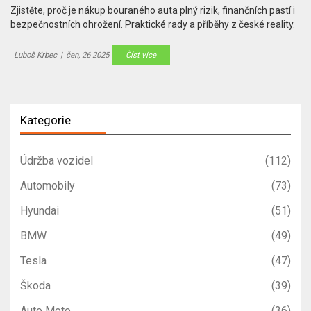
Zjistěte, proč je nákup bouraného auta plný rizik, finančních pastí i
bezpečnostních ohrožení. Praktické rady a příběhy z české reality.
Luboš Krbec
|
čen, 26 2025
Číst více
Kategorie
Údržba vozidel
(112)
Automobily
(73)
Hyundai
(51)
BMW
(49)
Tesla
(47)
Škoda
(39)
Auto Moto
(36)