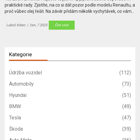
praktické rady. Zjistíte, na co si dát pozor podle modelu Renaultu, a
proč vůbec olej řešit. Na závěr přidám několik vychytávek, co vám
prodlouží životnost motoru.
Luboš Krbec
|
čen, 7 2025
Číst více
Kategorie
Údržba vozidel
(112)
Automobily
(73)
Hyundai
(51)
BMW
(49)
Tesla
(47)
Škoda
(39)