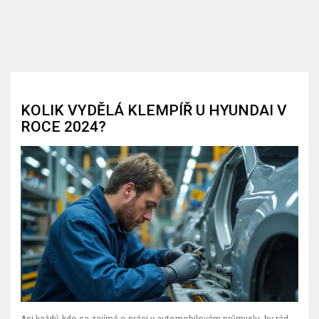
KOLIK VYDĚLÁ KLEMPÍŘ U HYUNDAI V
ROCE 2024?
Asi každý, kdo se zajímá o práci v automobilovém průmyslu, by rád