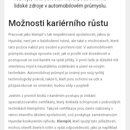
lidské zdroje v automobilovém průmyslu.
Možnosti kariérního růstu
Pracovat jako klempíř v tak respektované společnosti, jakou je
Hyundai, není jen o každodenní rutině, ale také o možnostech, které
tato pozice nabízí pro osobní a profesní růst. V automobilovém
průmyslu existuje spousta cest, jak si posílit své dovednosti a
postupovat ve své kariéře na vyšší příčky. V první řadě je důležité mít
otevřenou mysl k neustálému vzdělávání a učení se novým
technikám. Automobilový průmysl je známý pro svůj rychlý
technologický pokrok, takže ti, kteří jsou ochotni se učit a
přizpůsobovat se změnám, budou vždy v popředí.
Jedním z prvních kroků v kariérním postupu je získání
specializovaného certifikátu, který dokládá schopnosti v pokročilých
technikách klempířství. Takové certifikace jsou často nabízeny v
rámci interního školení společnosti, což poskytuje zaměstnancům
Hyundai konkurenční výhodu.
Klempíři
, kteří využijí tyto příležitosti,
mohou otevřít dveře k rolím s vyšší odpovědností, jako je například