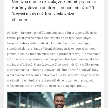
Nedávná studie ukázala, že klempíři pracující
v průmyslových centrech mohou mít až o 20
% vyšší mzdy než ti ve venkovských
oblastech.
Důležitým faktorem je také zaměstnavatel sám, a to jak z hlediska
firemní politiky vzhledem k platům, tak i co se týče dostupných
benefitů. Velké společnosti jako Hyundai často nabízejí nejen
standartní plat, ale i řadu přídavných bonusů, jako jsou výkonnostní
prémie, přístup k modernímu školení a profesní rozvoj – to vše může
mít značný vliv na celkový pracovní příjem. Nezapomínejme také na
možnost přesčasů, která často zvýší celkové měsíční výdělky, pokud
je zaměstnanec ochoten pracovat nad rámec běžné pracovní doby.
A nakonec relevanci má i délka praxe. Se zkušenostmi nejenže roste
mzda přímo úměrně, ale také prestiž daného zaměstnance, což
může otvírat dveře k vyšším pozicím, kde platy opět rostou.