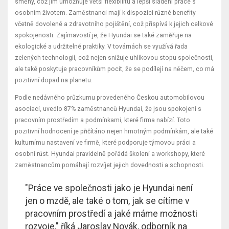
směny, což jim umožňuje větší flexibilitu a lepší sladění práce s
osobním životem. Zaměstnanci mají k dispozici různé benefity
včetně dovolené a zdravotního pojištění, což přispívá k jejich celkové
spokojenosti. Zajímavostí je, že Hyundai se také zaměřuje na
ekologické a udržitelné praktiky. V továrnách se využívá řada
zelených technologií, což nejen snižuje uhlíkovou stopu společnosti,
ale také poskytuje pracovníkům pocit, že se podílejí na něčem, co má
pozitivní dopad na planetu.
Podle nedávného průzkumu provedeného Českou automobilovou
asociací, uvedlo 87% zaměstnanců Hyundai, že jsou spokojeni s
pracovním prostředím a podmínkami, které firma nabízí. Toto
pozitivní hodnocení je přičítáno nejen hmotným podmínkám, ale také
kulturnímu nastavení ve firmě, které podporuje týmovou práci a
osobní růst. Hyundai pravidelně pořádá školení a workshopy, které
zaměstnancům pomáhají rozvíjet jejich dovednosti a schopnosti.
"Práce ve společnosti jako je Hyundai není
jen o mzdě, ale také o tom, jak se cítíme v
pracovním prostředí a jaké máme možnosti
rozvoje," říká Jaroslav Novák, odborník na