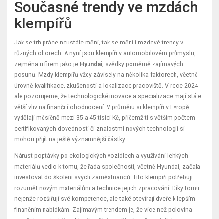
Současné trendy ve mzdách
klempířů
Jak se trh práce neustále mění, tak se mění i mzdové trendy v
různých oborech. A nyní jsou klempíři v automobilovém průmyslu,
zejména u firem jako je
Hyundai
, svědky poměrně zajímavých
posunů. Mzdy klempířů vždy závisely na několika faktorech, včetně
úrovně kvalifikace, zkušeností a lokalizace pracoviště. V roce 2024
ale pozorujeme, že technologické inovace a specializace mají stále
větší vliv na finanční ohodnocení. V průměru si klempíři v Evropě
vydělají měsíčně mezi 35 a 45 tisíci Kč, přičemž ti s větším počtem
certifikovaných dovedností či znalostmi nových technologií si
mohou přijít na ještě významnější částky.
Nárůst poptávky po ekologických vozidlech a využívání lehkých
materiálů vedlo k tomu, že řada společností, včetně Hyundai, začala
investovat do školení svých zaměstnanců. Tito klempíři potřebují
rozumět novým materiálům a technice jejich zpracování. Díky tomu
nejenže rozšiřují své kompetence, ale také otevírají dveře k lepším
finančním nabídkám. Zajímavým trendem je, že více než polovina