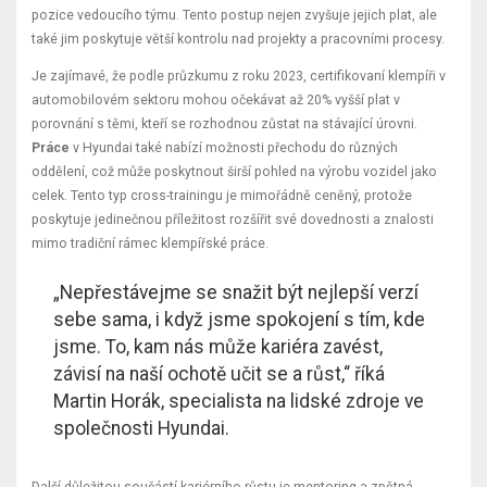
pozice vedoucího týmu. Tento postup nejen zvyšuje jejich plat, ale
také jim poskytuje větší kontrolu nad projekty a pracovními procesy.
Je zajímavé, že podle průzkumu z roku 2023, certifikovaní klempíři v
automobilovém sektoru mohou očekávat až 20% vyšší plat v
porovnání s těmi, kteří se rozhodnou zůstat na stávající úrovni.
Práce
v Hyundai také nabízí možnosti přechodu do různých
oddělení, což může poskytnout širší pohled na výrobu vozidel jako
celek. Tento typ cross-trainingu je mimořádně ceněný, protože
poskytuje jedinečnou příležitost rozšířit své dovednosti a znalosti
mimo tradiční rámec klempířské práce.
„Nepřestávejme se snažit být nejlepší verzí
sebe sama, i když jsme spokojení s tím, kde
jsme. To, kam nás může kariéra zavést,
závisí na naší ochotě učit se a růst,“ říká
Martin Horák, specialista na lidské zdroje ve
společnosti Hyundai.