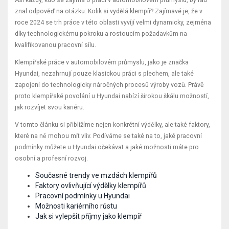
znal odpověď na otázku: Kolik si vydělá klempíř? Zajímavé je, že v
roce 2024 se trh práce v této oblasti vyvíjí velmi dynamicky, zejména
díky technologickému pokroku a rostoucím požadavkům na
kvalifikovanou pracovní sílu.
Klempířské práce v automobilovém průmyslu, jako je značka
Hyundai, nezahrnují pouze klasickou práci s plechem, ale také
zapojení do technologicky náročných procesů výroby vozů. Právě
proto klempířské povolání u Hyundai nabízí širokou škálu možností,
jak rozvíjet svou kariéru.
V tomto článku si přiblížíme nejen konkrétní výdělky, ale také faktory,
které na ně mohou mít vliv. Podíváme se také na to, jaké pracovní
podmínky můžete u Hyundai očekávat a jaké možnosti máte pro
osobní a profesní rozvoj.
Současné trendy ve mzdách klempířů
Faktory ovlivňující výdělky klempířů
Pracovní podmínky u Hyundai
Možnosti kariérního růstu
Jak si vylepšit příjmy jako klempíř