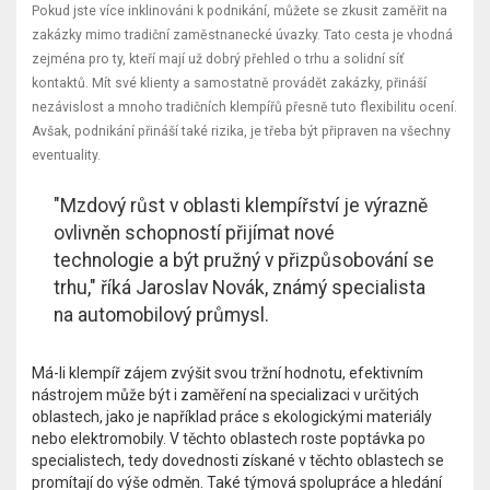
Pokud jste více inklinováni k podnikání, můžete se zkusit zaměřit na
zakázky mimo tradiční zaměstnanecké úvazky. Tato cesta je vhodná
zejména pro ty, kteří mají už dobrý přehled o trhu a solidní síť
kontaktů. Mít své klienty a samostatně provádět zakázky, přináší
nezávislost a mnoho tradičních klempířů přesně tuto flexibilitu ocení.
Avšak, podnikání přináší také rizika, je třeba být připraven na všechny
eventuality.
"Mzdový růst v oblasti klempířství je výrazně
ovlivněn schopností přijímat nové
technologie a být pružný v přizpůsobování se
trhu," říká Jaroslav Novák, známý specialista
na automobilový průmysl.
Má-li klempíř zájem zvýšit svou tržní hodnotu, efektivním
nástrojem může být i zaměření na specializaci v určitých
oblastech, jako je například práce s ekologickými materiály
nebo elektromobily. V těchto oblastech roste poptávka po
specialistech, tedy dovednosti získané v těchto oblastech se
promítají do výše odměn. Také týmová spolupráce a hledání