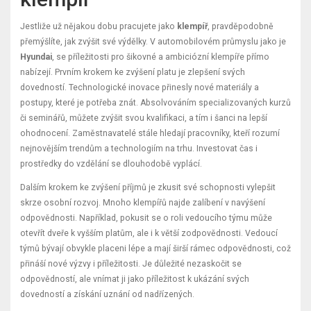
Jestliže už nějakou dobu pracujete jako
klempíř
, pravděpodobně
přemýšlíte, jak zvýšit své výdělky. V automobilovém průmyslu jako je
Hyundai
, se příležitosti pro šikovné a ambiciózní klempíře přímo
nabízejí. Prvním krokem ke zvýšení platu je zlepšení svých
dovedností. Technologické inovace přinesly nové materiály a
postupy, které je potřeba znát. Absolvováním specializovaných kurzů
či seminářů, můžete zvýšit svou kvalifikaci, a tím i šanci na lepší
ohodnocení. Zaměstnavatelé stále hledají pracovníky, kteří rozumí
nejnovějším trendům a technologiím na trhu. Investovat čas i
prostředky do vzdělání se dlouhodobě vyplácí.
Dalším krokem ke zvýšení příjmů je zkusit své schopnosti vylepšit
skrze osobní rozvoj. Mnoho klempířů najde zalíbení v navýšení
odpovědnosti. Například, pokusit se o roli vedoucího týmu může
otevřít dveře k vyšším platům, ale i k větší zodpovědnosti. Vedoucí
týmů bývají obvykle placeni lépe a mají širší rámec odpovědnosti, což
přináší nové výzvy i příležitosti. Je důležité nezaskočit se
odpovědností, ale vnímat ji jako příležitost k ukázání svých
dovedností a získání uznání od nadřízených.