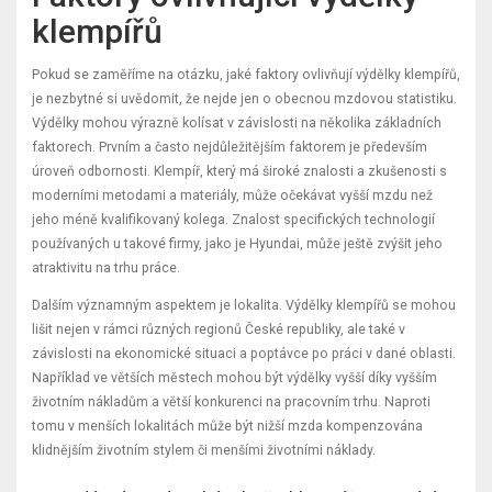
klempířů
Pokud se zaměříme na otázku, jaké faktory ovlivňují výdělky klempířů,
je nezbytné si uvědomit, že nejde jen o obecnou mzdovou statistiku.
Výdělky mohou výrazně kolísat v závislosti na několika základních
faktorech. Prvním a často nejdůležitějším faktorem je především
úroveň odbornosti. Klempíř, který má široké znalosti a zkušenosti s
moderními metodami a materiály, může očekávat vyšší mzdu než
jeho méně kvalifikovaný kolega. Znalost specifických technologií
používaných u takové firmy, jako je Hyundai, může ještě zvýšit jeho
atraktivitu na trhu práce.
Dalším významným aspektem je lokalita. Výdělky klempířů se mohou
lišit nejen v rámci různých regionů České republiky, ale také v
závislosti na ekonomické situaci a poptávce po práci v dané oblasti.
Například ve větších městech mohou být výdělky vyšší díky vyšším
životním nákladům a větší konkurenci na pracovním trhu. Naproti
tomu v menších lokalitách může být nižší mzda kompenzována
klidnějším životním stylem či menšími životními náklady.