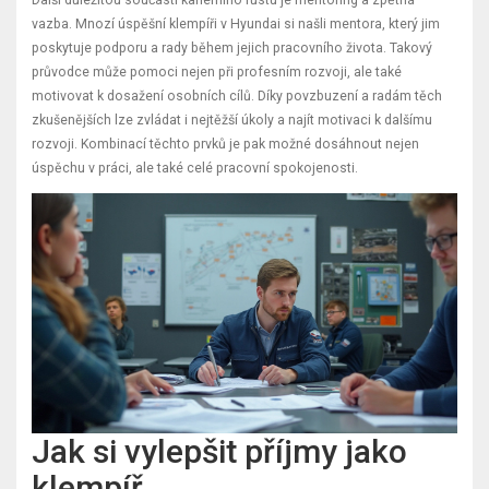
Další důležitou součástí kariérního růstu je mentoring a zpětná
vazba. Mnozí úspěšní klempíři v Hyundai si našli mentora, který jim
poskytuje podporu a rady během jejich pracovního života. Takový
průvodce může pomoci nejen při profesním rozvoji, ale také
motivovat k dosažení osobních cílů. Díky povzbuzení a radám těch
zkušenějších lze zvládat i nejtěžší úkoly a najít motivaci k dalšímu
rozvoji. Kombinací těchto prvků je pak možné dosáhnout nejen
úspěchu v práci, ale také celé pracovní spokojenosti.
Jak si vylepšit příjmy jako
klempíř