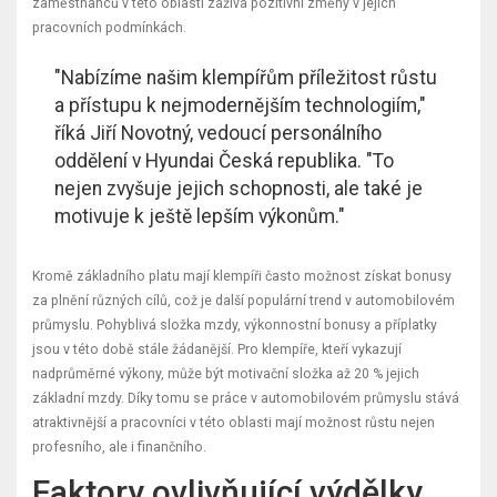
zaměstnanců v této oblasti zažívá pozitivní změny v jejich
pracovních podmínkách.
"Nabízíme našim klempířům příležitost růstu
a přístupu k nejmodernějším technologiím,"
říká Jiří Novotný, vedoucí personálního
oddělení v Hyundai Česká republika. "To
nejen zvyšuje jejich schopnosti, ale také je
motivuje k ještě lepším výkonům."
Kromě základního platu mají klempíři často možnost získat bonusy
za plnění různých cílů, což je další populární trend v automobilovém
průmyslu. Pohyblivá složka mzdy, výkonnostní bonusy a příplatky
jsou v této době stále žádanější. Pro klempíře, kteří vykazují
nadprůměrné výkony, může být motivační složka až 20 % jejich
základní mzdy. Díky tomu se práce v automobilovém průmyslu stává
atraktivnější a pracovníci v této oblasti mají možnost růstu nejen
profesního, ale i finančního.
Faktory ovlivňující výdělky