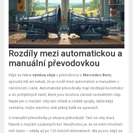
Rozdíly mezi automatickou a
manuální převodovkou
Když se řekne
výměna oleje
v převodovce u
Mercedes-Benz
,
spousta lidí ani netuší, že je rozdíl mezi automatem a manuálem v
náročnosti i ceně. Automatické převodovky mají složitější konstrukci
a víc pohyblivých částí, které jsou doslova závislé na kvalitním oleji.
Nejde jen o mazání: olej tam chladí a ovládá spojky, takže když
zestárne, může všechno stát pěkný balík na opravách.
U manuální převodovky je situace jednodušší. Tam se olej stará
hlavně o mazání ozubených kol. Nevýhodou je, že se mění mnohem
míň často – někdy až po 120 tisících kilometrech. Ale pozor, když se