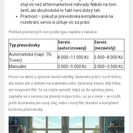
stojí víc než aftermarketové náhrady. Někdo na tom
šetří, ale dlouhodobě to fakt není dobrý tah.
Pracnost – pokud je převodovka komplikovaná na
rozebrání, servis si účtuje víc za práci.
Přehled průměrných cen podle typu najdete v tabulce:
Servis
Servis
Typ převodovky
(autorizovaný)
(nezávislý)
Automatická (např. 7G-
8 000–11 000 Kč
5 000–8 000 Kč
Tronic)
Manuální
3 000–5 000 Kč
2 000–3 500 Kč
Pozor na akční a výrazně levné nabídky. Seženete práci i za tři tisíce,
ale často jde o šetření na materiálu nebo zkrácený servis, kdy třeba
ani nevymění filtr. To se může vymstít. Když už do výměny jdete,
zeptejte se v servisu na přesný rozpis toho, co je v ceně – je rozdíl,
jestli dostanete jen nový olej, nebo i nový filtr, těsnění a kompletní
kontrolu převodovky.