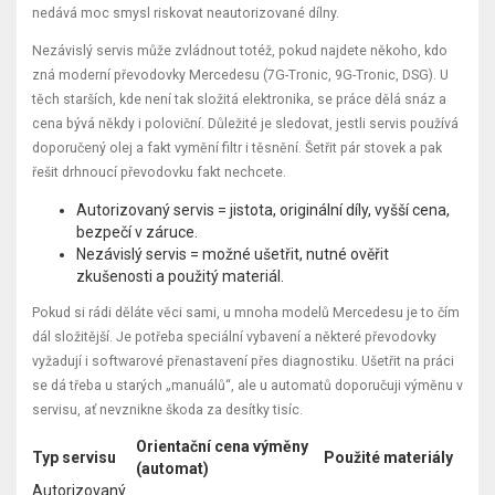
nedává moc smysl riskovat neautorizované dílny.
Nezávislý servis může zvládnout totéž, pokud najdete někoho, kdo
zná moderní převodovky Mercedesu (7G-Tronic, 9G-Tronic, DSG). U
těch starších, kde není tak složitá elektronika, se práce dělá snáz a
cena bývá někdy i poloviční. Důležité je sledovat, jestli servis používá
doporučený olej a fakt vymění filtr i těsnění. Šetřit pár stovek a pak
řešit drhnoucí převodovku fakt nechcete.
Autorizovaný servis = jistota, originální díly, vyšší cena,
bezpečí v záruce.
Nezávislý servis = možné ušetřit, nutné ověřit
zkušenosti a použitý materiál.
Pokud si rádi děláte věci sami, u mnoha modelů Mercedesu je to čím
dál složitější. Je potřeba speciální vybavení a některé převodovky
vyžadují i softwarové přenastavení přes diagnostiku. Ušetřit na práci
se dá třeba u starých „manuálů“, ale u automatů doporučuji výměnu v
servisu, ať nevznikne škoda za desítky tisíc.
Orientační cena výměny
Typ servisu
Použité materiály
(automat)
Autorizovaný