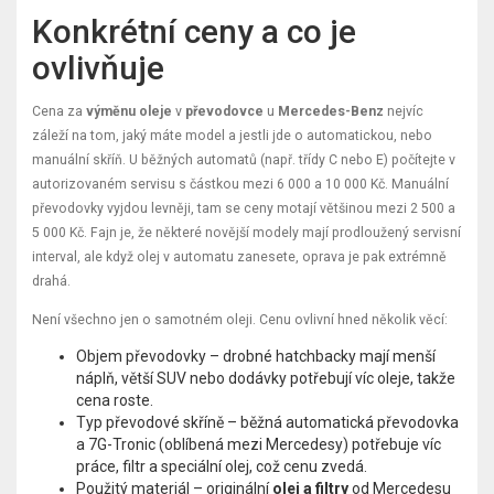
Konkrétní ceny a co je
ovlivňuje
Cena za
výměnu oleje
v
převodovce
u
Mercedes-Benz
nejvíc
záleží na tom, jaký máte model a jestli jde o automatickou, nebo
manuální skříň. U běžných automatů (např. třídy C nebo E) počítejte v
autorizovaném servisu s částkou mezi 6 000 a 10 000 Kč. Manuální
převodovky vyjdou levněji, tam se ceny motají většinou mezi 2 500 a
5 000 Kč. Fajn je, že některé novější modely mají prodloužený servisní
interval, ale když olej v automatu zanesete, oprava je pak extrémně
drahá.
Není všechno jen o samotném oleji. Cenu ovlivní hned několik věcí:
Objem převodovky – drobné hatchbacky mají menší
náplň, větší SUV nebo dodávky potřebují víc oleje, takže
cena roste.
Typ převodové skříně – běžná automatická převodovka
a 7G-Tronic (oblíbená mezi Mercedesy) potřebuje víc
práce, filtr a speciální olej, což cenu zvedá.
Použitý materiál – originální
olej a filtry
od Mercedesu