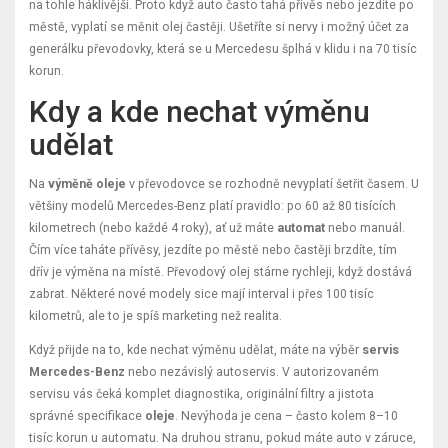
na tohle háklivější. Proto když auto často tahá přívěs nebo jezdíte po
městě, vyplatí se měnit olej častěji. Ušetříte si nervy i možný účet za
generálku převodovky, která se u Mercedesu šplhá v klidu i na 70 tisíc
korun.
Kdy a kde nechat výměnu
udělat
Na
výměně oleje
v převodovce se rozhodně nevyplatí šetřit časem. U
většiny modelů Mercedes-Benz platí pravidlo: po 60 až 80 tisících
kilometrech (nebo každé 4 roky), ať už máte
automat
nebo manuál.
Čím více taháte přívěsy, jezdíte po městě nebo častěji brzdíte, tím
dřív je výměna na místě. Převodový olej stárne rychleji, když dostává
zabrat. Některé nové modely sice mají interval i přes 100 tisíc
kilometrů, ale to je spíš marketing než realita.
Když přijde na to, kde nechat výměnu udělat, máte na výběr
servis
Mercedes-Benz
nebo nezávislý autoservis. V autorizovaném
servisu vás čeká komplet diagnostika, originální filtry a jistota
správné specifikace
oleje
. Nevýhoda je cena – často kolem 8–10
tisíc korun u automatu. Na druhou stranu, pokud máte auto v záruce,