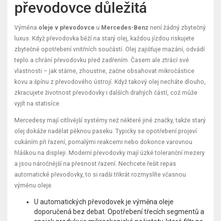
převodovce důležitá
Výměna
oleje v převodovce
u
Mercedes-Benz
není žádný zbytečný
luxus. Když převodovka běží na starý olej, každou jízdou riskujete
zbytečné opotřebení vnitřních součástí. Olej zajišťuje mazání, odvádí
teplo a chrání převodovku před zadřením. Časem ale ztrácí své
vlastnosti – jak stárne, zhoustne, začne obsahovat mikročástice
kovu a špínu z převodového ústrojí. Když takový olej necháte dlouho,
zkracujete životnost převodovky i dalších drahých částí, což může
vyjít na statisíce.
Mercedesy mají citlivější systémy než některé jiné značky, takže starý
olej dokáže nadělat pěknou paseku. Typicky se opotřebení projeví
cukáním při řazení, pomalými reakcemi nebo dokonce varovnou
hláškou na displeji. Moderní převodovky mají úzké toleranční mezery
a jsou náročnější na přesnost řazení. Nechcete řešit repas
automatické převodovky, to si radši třikrát rozmyslíte včasnou
výměnu oleje.
U automatických převodovek je výměna oleje
doporučená bez debat. Opotřebení třecích segmentů a