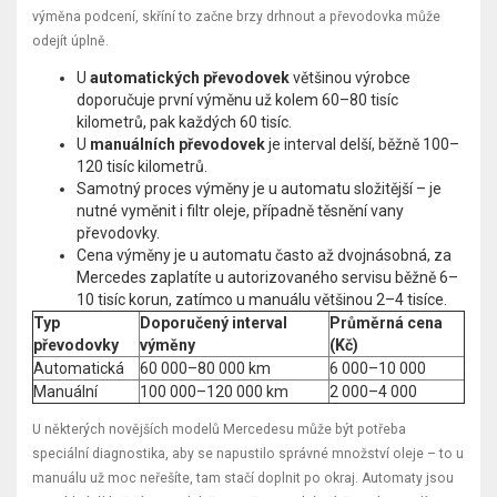
výměna podcení, skříní to začne brzy drhnout a převodovka může
odejít úplně.
U
automatických převodovek
většinou výrobce
doporučuje první výměnu už kolem 60–80 tisíc
kilometrů, pak každých 60 tisíc.
U
manuálních převodovek
je interval delší, běžně 100–
120 tisíc kilometrů.
Samotný proces výměny je u automatu složitější – je
nutné vyměnit i filtr oleje, případně těsnění vany
převodovky.
Cena výměny je u automatu často až dvojnásobná, za
Mercedes zaplatíte u autorizovaného servisu běžně 6–
10 tisíc korun, zatímco u manuálu většinou 2–4 tisíce.
Typ
Doporučený interval
Průměrná cena
převodovky
výměny
(Kč)
Automatická
60 000–80 000 km
6 000–10 000
Manuální
100 000–120 000 km
2 000–4 000
U některých novějších modelů Mercedesu může být potřeba
speciální diagnostika, aby se napustilo správné množství oleje – to u
manuálu už moc neřešíte, tam stačí doplnit po okraj. Automaty jsou