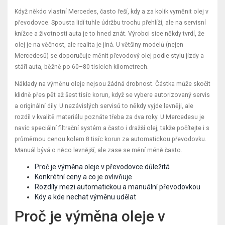
Když někdo vlastní Mercedes, často řeší, kdy a za kolik vyměnit olej v
převodovce. Spousta lidí tuhle údržbu trochu přehlíží, ale na servisní
knížce a životnosti auta je to hned znát. Výrobci sice někdy tvrdí, že
olej je na věčnost, ale realita je jiná. U většiny modelů (nejen
Mercedesů) se doporučuje měnit převodový olej podle stylu jízdy a
stáří auta, běžně po 60–80 tisících kilometrech.
Náklady na výměnu oleje nejsou žádná drobnost. Částka může skočit
klidně přes pět až šest tisíc korun, když se vybere autorizovaný servis
a originální díly. U nezávislých servisů to někdy vyjde levněji, ale
rozdíl v kvalitě materiálu poznáte třeba za dva roky. U Mercedesu je
navíc speciální filtrační systém a často i dražší olej, takže počítejte i s
průměrnou cenou kolem 8 tisíc korun za automatickou převodovku.
Manuál bývá o něco levnější, ale zase se mění méně často.
Proč je výměna oleje v převodovce důležitá
Konkrétní ceny a co je ovlivňuje
Rozdíly mezi automatickou a manuální převodovkou
Kdy a kde nechat výměnu udělat
Proč je výměna oleje v