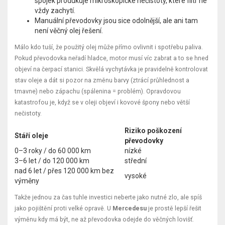
spojek produkuje mikroskopické nečistoty, které filtr ne
vždy zachytí.
Manuální převodovky jsou sice odolnější, ale ani tam
není věčný olej řešení.
Málo kdo tuší, že použitý olej může přímo ovlivnit i spotřebu paliva.
Pokud převodovka neřadí hladce, motor musí víc zabrat a to se hned
objeví na čerpací stanici. Skvělá vychytávka je pravidelně kontrolovat
stav oleje a dát si pozor na změnu barvy (ztrácí průhlednost a
tmavne) nebo zápachu (spálenina = problém). Opravdovou
katastrofou je, když se v oleji objeví i kovové špony nebo větší
nečistoty.
Riziko poškození
Stáří oleje
převodovky
0–3 roky / do 60 000 km
nízké
3–6 let / do 120 000 km
střední
nad 6 let / přes 120 000 km bez
vysoké
výměny
Takže jednou za čas tuhle investici neberte jako nutné zlo, ale spíš
jako pojištění proti velké opravě. U
Mercedesu
je prostě lepší řešit
výměnu kdy má být, ne až převodovka odejde do věčných lovišť.