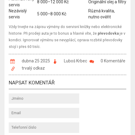
8 000–12 000 Kč
Originální olej a filtry
servis
Nezávislý
Různá kvalita,
5 000–8 000 Kč
servis
nutno ověřit
Vždy trvejte na zápisu výměny do servisní knížky nebo elektronické
historie. Při prodeji auta je to bonus a hlavně víte, že
převodovka
je v
kondici. Ignorovat výměnu se nevyplácí, oprava rozbité převodovky
stojí i přes 60 tisíc.
dubna 25 2025
Luboš Krbec
0 Komentáře
trvalý odkaz
NAPSAT KOMENTÁŘ