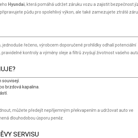
ašeho
Hyundai
, která pomáhá udržet záruku vozu a zajistit bezpečnost jí
 připravujete půdu pro spolehlivý výkon, ale také zamezujete ztrátě záru
 jednoduše řečeno, výrobcem doporučené prohlídky odhalí potenciální
 pravidelné kontroly a výměny oleje a filtrů zvyšují životnost vašeho aut
NUJE?
 souvisejí.
o brzdová kapalina.
ástí.
édnout, můžete předejít nepříjemným překvapením a udržovat auto ve
namená dlouhodobou úsporu peněz.
TĚVY SERVISU