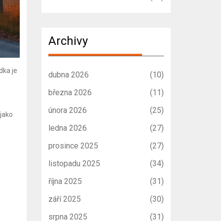
Archivy
dka je
dubna 2026
(10)
března 2026
(11)
února 2026
(25)
 jako
ledna 2026
(27)
prosince 2025
(27)
listopadu 2025
(34)
října 2025
(31)
září 2025
(30)
srpna 2025
(31)