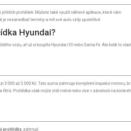
příštích prohlídek. Můžete také využít některé aplikace, které vám
té je nezanedbat termíny a mít své auto vždy spolehlivé.
hlídka Hyundai?
ho vozu, ať už si koupíte Hyundai i10 nebo Santa Fe. Ale kolik to vlas
i 3 000 až 5 000 Kč. Tato suma zahrnuje kompletní inspekci motoru, br
 filtrů. Prohlídka však může stát méně nebo více v závislosti na konkré
í prohlídky
, zahrnují: