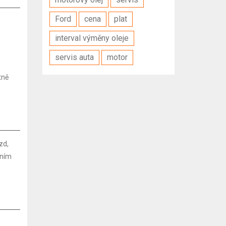
Ford
cena
plat
interval výměny oleje
servis auta
motor
tně
zd,
tním