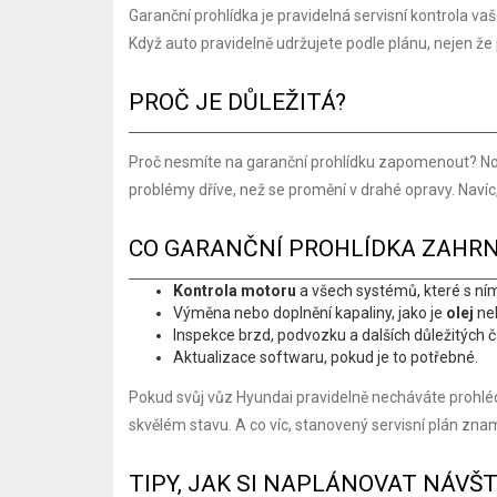
Garanční prohlídka je pravidelná servisní kontrola v
Když auto pravidelně udržujete podle plánu, nejen že
PROČ JE DŮLEŽITÁ?
Proč nesmíte na garanční prohlídku zapomenout? No,
problémy dříve, než se promění v drahé opravy. Navíc,
CO GARANČNÍ PROHLÍDKA ZAHR
Kontrola motoru
a všech systémů, které s ním
Výměna nebo doplnění kapaliny, jako je
olej
neb
Inspekce brzd, podvozku a dalších důležitých č
Aktualizace softwaru, pokud je to potřebné.
Pokud svůj vůz Hyundai pravidelně necháváte prohl
skvělém stavu. A co víc, stanovený servisní plán z
TIPY, JAK SI NAPLÁNOVAT NÁVŠ