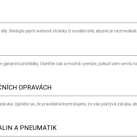
íly. Sledujte jejich webové stránky či sociální sítě, abyste je nezmeškali
m garanční prohlídky. Ušetříte čas a možná i peníze, pokud vám servis n
UČNÍCH OPRAVÁCH
áruka. Ujistěte se, že pravidelně kontrolujete, co vše pokrývá záruka, a
ALIN A PNEUMATIK