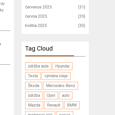
zdy.
července 2025
(31)
ky.
června 2025
(29)
května 2025
(30)
a.
Tag Cloud
údržba auta
Hyundai
Tesla
výměna oleje
Škoda
Mercedes-Benz
údržba
Opel
auto
Mazda
Renault
BMW
motorový olej
servis