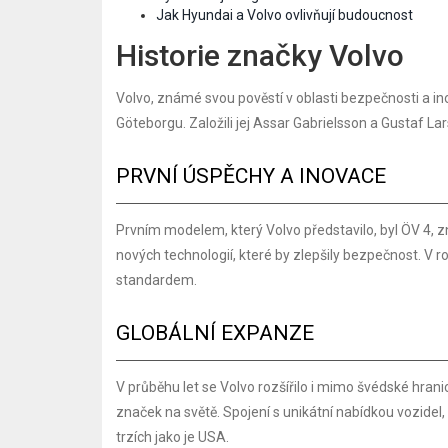
Jak Hyundai a Volvo ovlivňují budoucnost
Historie značky Volvo
Volvo, známé svou pověstí v oblasti bezpečnosti a in
Göteborgu. Založili jej Assar Gabrielsson a Gustaf L
PRVNÍ ÚSPĚCHY A INOVACE
Prvním modelem, který Volvo představilo, byl ÖV 4, 
nových technologií, které by zlepšily bezpečnost. V 
standardem.
GLOBÁLNÍ EXPANZE
V průběhu let se Volvo rozšířilo i mimo švédské hran
značek na světě. Spojení s unikátní nabídkou vozide
trzích jako je USA.