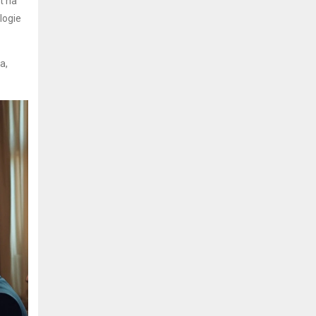
t na
logie
a,