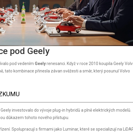
ace pod Geely
žívalo pod vedením
Geely
renesanci. Když v roce 2010 koupila Geely Volv
ě, tato kombinace přinesla závan svěžesti a směr, který posunul Volvo
ÝZKUMU
. Geely investovalo do vývoje plug-in hybridů a plně elektrických modelů.
jsou důkazem tohoto nového přístupu.
řízení. Spolupracují s firmami jako Luminar, které se specializují na LiDA