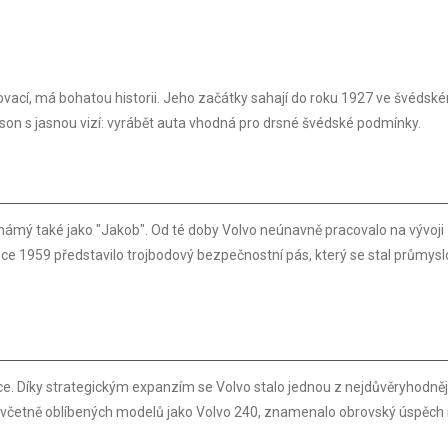
ovací, má bohatou historii. Jeho začátky sahají do roku 1927 ve švédsk
arson s jasnou vizí: vyrábět auta vhodná pro drsné švédské podmínky.
známý také jako "Jakob". Od té doby Volvo neúnavně pracovalo na vývoji
roce 1959 představilo trojbodový bezpečnostní pás, který se stal průmy
ice. Díky strategickým expanzím se Volvo stalo jednou z nejdůvěryhodněj
l, včetně oblíbených modelů jako Volvo 240, znamenalo obrovský úspěch 