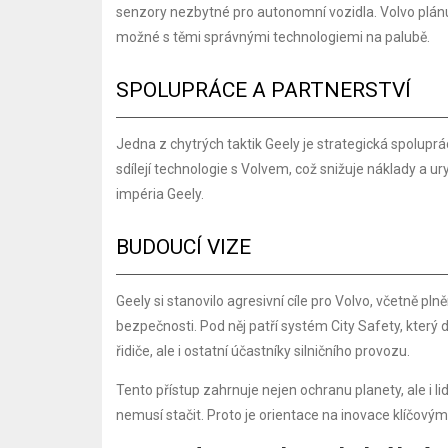
senzory nezbytné pro autonomní vozidla. Volvo plánu
možné s těmi správnými technologiemi na palubě.
SPOLUPRÁCE A PARTNERSTVÍ
Jedna z chytrých taktik Geely je strategická spoluprác
sdílejí technologie s Volvem, což snižuje náklady a ur
impéria Geely.
BUDOUCÍ VIZE
Geely si stanovilo agresivní cíle pro Volvo, včetně pln
bezpečnosti. Pod něj patří systém City Safety, který
řidiče, ale i ostatní účastníky silničního provozu.
Tento přístup zahrnuje nejen ochranu planety, ale i li
nemusí stačit. Proto je orientace na inovace klíčový