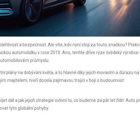
lehlivost a bezpečnost. Ale víte, kdo nyní stojí za touto značkou? Překv
onickou automobilku v roce 2010. Ano, tenhle dříve ryze švédský výrobce 
v automobilovém průmyslu.
tní plány na dobývání světa, a to hlavně díky jejich inovacím a důrazu na
m majitelem, tvoří docela zajímavou trojici v boji o budoucnost
t dál a jak jejich strategie ovlivní to, co budeme za pár let řídit. Auto 
dovat tyto globální pohyby.