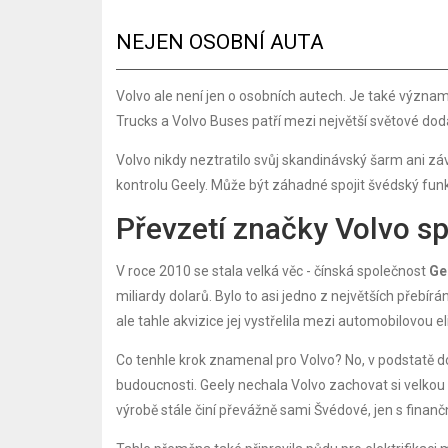
NEJEN OSOBNÍ AUTA
Volvo ale není jen o osobních autech. Je také význa
Trucks a Volvo Buses patří mezi největší světové doda
Volvo nikdy neztratilo svůj skandinávský šarm ani z
kontrolu Geely. Může být záhadné spojit švédský funk
Převzetí značky Volvo s
V roce 2010 se stala velká věc - čínská společnost
Ge
miliardy dolarů. Bylo to asi jedno z největších přebír
ale tahle akvizice jej vystřelila mezi automobilovou el
Co tenhle krok znamenal pro Volvo? No, v podstatě 
budoucnosti. Geely nechala Volvo zachovat si velkou
výrobě stále činí převážně sami Švédové, jen s finanč