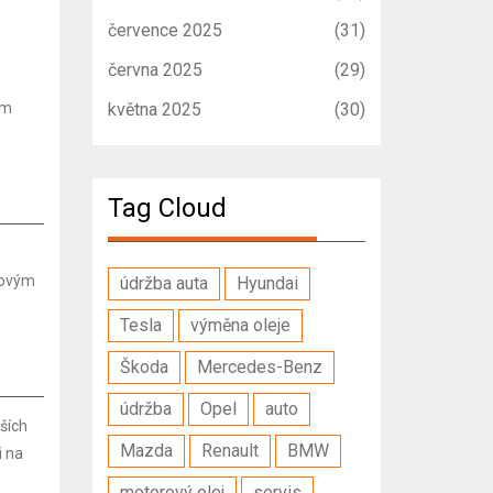
července 2025
(31)
června 2025
(29)
ém
května 2025
(30)
Tag Cloud
slovým
údržba auta
Hyundai
Tesla
výměna oleje
Škoda
Mercedes-Benz
údržba
Opel
auto
ších
Mazda
Renault
BMW
i na
motorový olej
servis