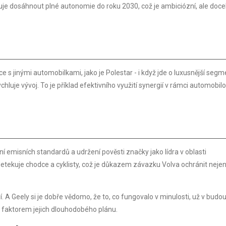
je dosáhnout plné autonomie do roku 2030, což je ambiciózní, ale doce
e s jinými automobilkami, jako je Polestar - i když jde o luxusnější segm
ychluje vývoj. To je příklad efektivního využití synergií v rámci automobi
ění emisních standardů a udržení pověsti značky jako lídra v oblasti
 detekuje chodce a cyklisty, což je důkazem závazku Volva ochránit neje
dí. A Geely si je dobře vědomo, že to, co fungovalo v minulosti, už v budo
m faktorem jejich dlouhodobého plánu.