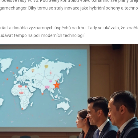
 modelové řady Volvo. Pod Geely kontrolou Volvo oznámilo své plány přejí
 gamechanger. Díky tomu se staly inovace jako hybridní pohony a techno
vo růst a dosáhla významných úspěchů na trhu. Tady se ukázalo, že značk
le udávat tempo na poli moderních technologií.