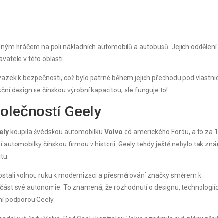
mným hráčem na poli nákladních automobilů a autobusů. Jejich oddělení
vatele v této oblasti.
ávazek k bezpečnosti, což bylo patrné během jejich přechodu pod vlastni
ční design se čínskou výrobní kapacitou, ale funguje to!
polečností Geely
ely
koupila švédskou automobilku
Volvo
od amerického Fordu, a to za 1
ání automobilky čínskou firmou v historii. Geely tehdy ještě nebylo tak zn
itu.
dostali volnou ruku k modernizaci a přesměrování značky směrem k
 část své autonomie. To znamená, že rozhodnutí o designu, technologií
ní podporou Geely.