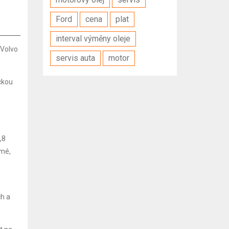
Ford
cena
plat
interval výměny oleje
 Volvo
servis auta
motor
ckou
,8
ámé,
ch a