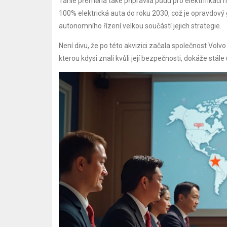
Tahle přeměna také připravila půdu pro elektrifikaci
100% elektrická auta do roku 2030, což je opravdový
autonomního řízení velkou součástí jejich strategie.
Není divu, že po této akvizici začala společnost Vol
kterou kdysi znali kvůli její bezpečnosti, dokáže stá