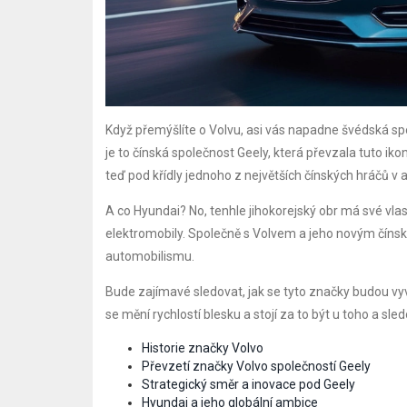
Když přemýšlíte o Volvu, asi vás napadne švédská spo
je to čínská společnost Geely, která převzala tuto ik
teď pod křídly jednoho z největších čínských hráčů 
A co Hyundai? No, tenhle jihokorejský obr má své vlas
elektromobily. Společně s Volvem a jeho novým čínský
automobilismu.
Bude zajímavé sledovat, jak se tyto značky budou vyvíje
se mění rychlostí blesku a stojí za to být u toho a sle
Historie značky Volvo
Převzetí značky Volvo společností Geely
Strategický směr a inovace pod Geely
Hyundai a jeho globální ambice