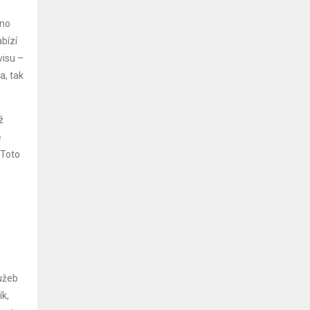
ěno
abízí
visu –
a, tak
ž
ě
 Toto
.
lužeb
ík,