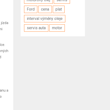
Ford
cena
plat
interval výměny oleje
 jízda
servis auta
motor
mi
íce.
evných
d
ranu a
ho