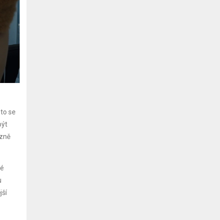
to se
být
azně
né
u
jší