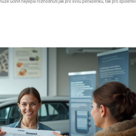
 může učinit nejlepší rozhodnutí jak pro svou peněženku, tak pro spolehli