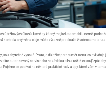
ových údržbových úkonů, které by žádný majitel automobilu neměl podceň
lná kontrola a výměna oleje může výrazně prodloužit životnost motoru a
 jsou zbytečně vysoké. Proto je důležité porozumět tomu, co ovlivňuje j
zvolíte autorizovaný servis nebo nezávislou dílnu, určitě existují způsoby,
itu. Pojďme se podívat na některé praktické rady a tipy, které vám v tomt