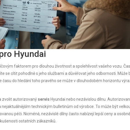
pro Hyundai
íčovým faktorem pro dlouhou životnost a spolehlivost vašeho vozu. Čas
síte se cítit pohodlně s jeho službami a důvěřovat jeho odbornosti. Může 
estice času do hledání toho pravého se může v dlouhodobém horizontu výr
da zvolit autorizovaný
servis
Hyundai nebo nezávislou dílnu. Autorizova
 a nejaktuálnějším technickým bulletinům od výrobce. To může být velko
anou péči. Nicméně, nezávislé dílny často nabízejí lepší ceny a osobně
kušenosti ostatních zákazníků.