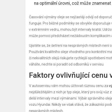
na optimální úrovni, což může znamenat v
Časování výměny oleje se nejčastěji odvíjí od doporu
funguje. Pro běžné podmínky se obvykle doporučuje 
v extrémním vedru, mohou být intervaly kratší. Udrž
může pomoci předcházet nežádoucím komplikacím a 
Ujistěte se, že šetření na nesprávných místech není 
Používání kvalitního oleje vhodného pro konkrétní m
či nekvalitních olejů riskujete rychlejší opotřebení
váháte, nechte si poradit od odborníků v servisu.
Faktory ovlivňující cenu
V autoservisu vám mohou účtovat různou cenu za
v
nejdůležitějším z nich je typ oleje, který pro svůj vůz 
delší intervaly mezi výměnami. Výběr správného olej
vozu Hyundai. Někdy se však stává, že zákazníci podce
nesprávných místech.