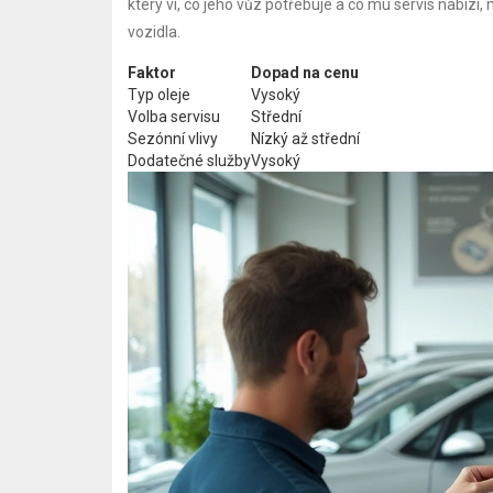
který ví, co jeho vůz potřebuje a co mu servis nabízí,
vozidla.
Faktor
Dopad na cenu
Typ oleje
Vysoký
Volba servisu
Střední
Sezónní vlivy
Nízký až střední
Dodatečné služby
Vysoký