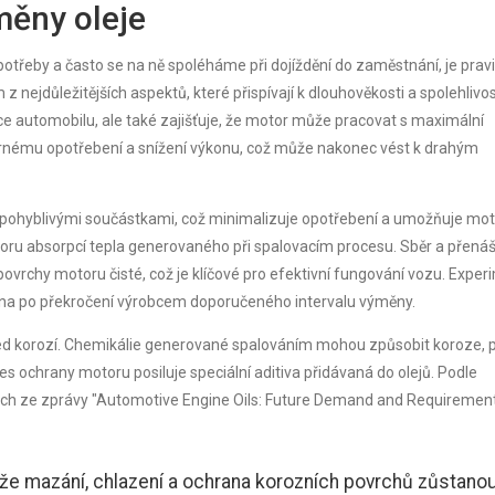
měny oleje
otřeby a často se na ně spoléháme při dojíždění do zaměstnání, je prav
z nejdůležitějších aspektů, které přispívají k dlouhověkosti a spolehlivos
ce automobilu, ale také zajišťuje, že motor může pracovat s maximální
ěrnému opotřebení a snížení výkonu, což může nakonec vést k drahým
ezi pohyblivými součástkami, což minimalizuje opotřebení a umožňuje mo
otoru absorpcí tepla generovaného při spalovacím procesu. Sběr a přená
 povrchy motoru čisté, což je klíčové pro efektivní fungování vozu. Expe
zejména po překročení výrobcem doporučeného intervalu výměny.
řed korozí. Chemikálie generované spalováním mohou způsobit koroze, 
s ochrany motoru posiluje speciální aditiva přidávaná do olejů. Podle
tých ze zprávy "Automotive Engine Oils: Future Demand and Requirement
 že mazání, chlazení a ochrana korozních povrchů zůstano