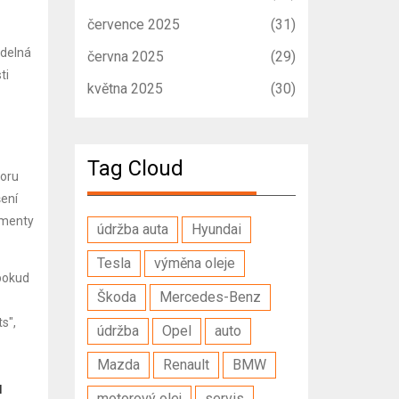
července 2025
(31)
idelná
června 2025
(29)
ti
května 2025
(30)
Tag Cloud
toru
šení
rimenty
údržba auta
Hyundai
Tesla
výměna oleje
pokud
Škoda
Mercedes-Benz
s",
údržba
Opel
auto
Mazda
Renault
BMW
u
motorový olej
servis