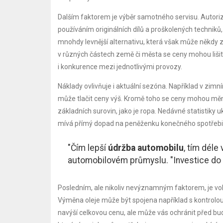
Dalším faktorem je výběr samotného servisu. Autori
používáním originálních dílů a proškolených techniků,
mnohdy levnější alternativu, která však může někdy
v různých částech země či města se ceny mohou lišit v
i konkurence mezi jednotlivými provozy.
Náklady ovlivňuje i aktuální sezóna. Například v zim
může tlačit ceny výš. Kromě toho se ceny mohou měni
základních surovin, jako je ropa. Nedávné statistiky u
mívá přímý dopad na peněženku konečného spotřebit
"Čím lepší
údržba automobilu
, tím déle
automobilovém průmyslu. "Investice do k
Posledním, ale nikoliv nevýznamným faktorem, je vol
Výměna oleje může být spojena například s kontrolou 
navýší celkovou cenu, ale může vás ochránit před bud