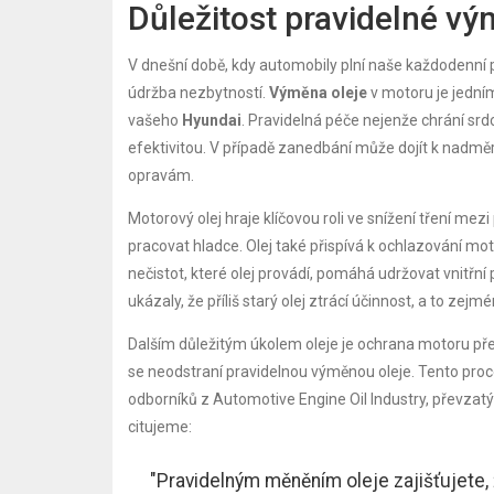
Důležitost pravidelné vý
V dnešní době, kdy automobily plní naše každodenní p
údržba nezbytností.
Výměna oleje
v motoru je jedním 
vašeho
Hyundai
. Pravidelná péče nejenže chrání srd
efektivitou. V případě zanedbání může dojít k nadm
opravám.
Motorový olej hraje klíčovou roli ve snížení tření m
pracovat hladce. Olej také přispívá k ochlazování m
nečistot, které olej provádí, pomáhá udržovat vnitřní
ukázaly, že příliš starý olej ztrácí účinnost, a to 
Dalším důležitým úkolem oleje je ochrana motoru p
se neodstraní pravidelnou výměnou oleje. Tento proce
odborníků z Automotive Engine Oil Industry, převza
citujeme:
"Pravidelným měněním oleje zajišťujete,