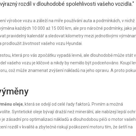
ýrazný rozdíl v dlouhodobé spolehlivosti vašeho vozidla."
čení výrobce vozu a záleží na míře používání auta a podmínkách, v nichž
výměna každých 10 000 až 15 000 km, ale pro náročné podmínky, jako je
ovat pravidelný kalendář a sledovat kilometry mezi jednotlivými výměna
prodloužit životnost vašeho vozu Hyundai.
cestou, která pro vás zpočátku vypadá levně, ale dlouhodobě může stát v
odel vašeho vozu je klíčové a nikdy by nemělo být podceňováno. Koupí l
 motoru, což může znamenat zvýšení nákladů na jeho opravu. A proto poku
 výměny
ýměnu oleje
, která se odvíjí od celé řady faktorů. Prvním a možná
zvolíte. Syntetické oleje bývají dražší než minerální, ale nabízejí lepší och
e je zásadní pro optimalizaci nákladů a dlouhodobou péči o motor vaše
ní rozdíl v kvalitě a zbytečně riskují poškození motoru tím, že šetří na