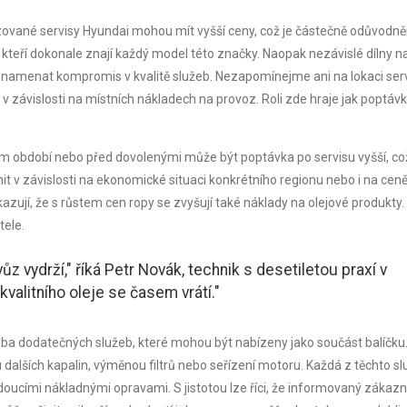
zované servisy Hyundai mohou mít vyšší ceny, což je částečně odůvodn
 kteří dokonale znají každý model této značky. Naopak nezávislé dílny n
 znamenat kompromis v kvalitě služeb. Nezapomínejme ani na lokaci ser
 závislosti na místních nákladech na provoz. Roli zde hraje jak poptávk
ním období nebo před dovolenými může být poptávka po servisu vyšší, co
t v závislosti na ekonomické situaci konkrétního regionu nebo i na cen
kazují, že s růstem cen ropy se zvyšují také náklady na olejové produkty.
ele.
 vůz vydrží," říká Petr Novák, technik s desetiletou praxí v
valitního oleje se časem vrátí."
ba dodatečných služeb, které mohou být nabízeny jako součást balíčku
dalších kapalin, výměnou filtrů nebo seřízení motoru. Každá z těchto s
oucími nákladnými opravami. S jistotou lze říci, že informovaný zákazn