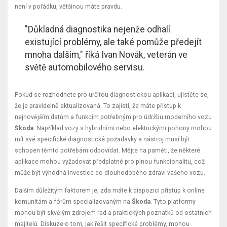
není v pořádku, většinou máte pravdu.
"Důkladná diagnostika nejenže odhalí
existující problémy, ale také pomůže předejít
mnoha dalším," říká Ivan Novák, veterán ve
světě automobilového servisu.
Pokud se rozhodnete pro určitou diagnostickou aplikaci, ujistěte se,
že je pravidelně aktualizovaná. To zajistí, že máte přístup k
nejnovějším datům a funkcím potřebným pro údržbu moderního vozu
Škoda
. Například vozy s hybridními nebo elektrickými pohony mohou
mít své specifické diagnostické požadavky a nástroj musí být
schopen těmto potřebám odpovídat. Mějte na paměti, že některé
aplikace mohou vyžadovat předplatné pro plnou funkcionalitu, což
může být výhodná investice do dlouhodobého zdraví vašeho vozu.
Dalším důležitým faktorem je, zda máte k dispozici přístup k online
komunitám a fórům specializovaným na
Škoda
. Tyto platformy
mohou být skvělým zdrojem rad a praktických poznatků od ostatních
majitelů. Diskuze o tom, jak řešit specifické problémy, mohou