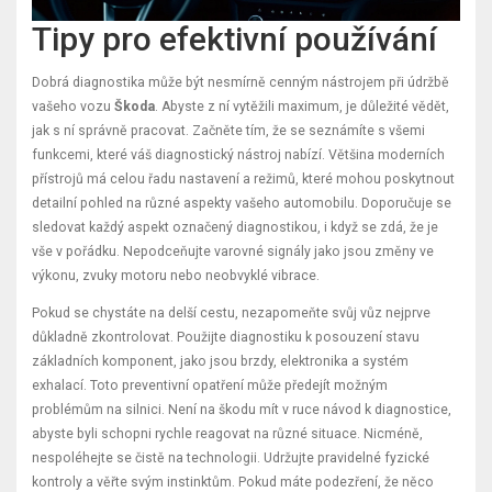
Tipy pro efektivní používání
Dobrá diagnostika může být nesmírně cenným nástrojem při údržbě
vašeho vozu
Škoda
. Abyste z ní vytěžili maximum, je důležité vědět,
jak s ní správně pracovat. Začněte tím, že se seznámíte s všemi
funkcemi, které váš diagnostický nástroj nabízí. Většina moderních
přístrojů má celou řadu nastavení a režimů, které mohou poskytnout
detailní pohled na různé aspekty vašeho automobilu. Doporučuje se
sledovat každý aspekt označený diagnostikou, i když se zdá, že je
vše v pořádku. Nepodceňujte varovné signály jako jsou změny ve
výkonu, zvuky motoru nebo neobvyklé vibrace.
Pokud se chystáte na delší cestu, nezapomeňte svůj vůz nejprve
důkladně zkontrolovat. Použijte diagnostiku k posouzení stavu
základních komponent, jako jsou brzdy, elektronika a systém
exhalací. Toto preventivní opatření může předejít možným
problémům na silnici. Není na škodu mít v ruce návod k diagnostice,
abyste byli schopni rychle reagovat na různé situace. Nicméně,
nespoléhejte se čistě na technologii. Udržujte pravidelné fyzické
kontroly a věřte svým instinktům. Pokud máte podezření, že něco