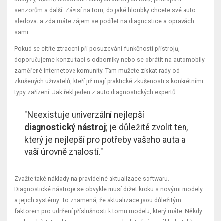
senzorům a další. Závisí na tom, do jaké hloubky chcete své auto
sledovat a zda máte zájem se podílet na diagnostice a opravách
sami.
Pokud se cítíte ztraceni při posuzování funkčností přístrojů,
doporučujeme konzultaci s odborníky nebo se obrátit na automobily
zaměřené internetové komunity. Tam můžete získat rady od
zkušených uživatelů, kteří již mají praktické zkušenosti s konkrétními
typy zařízení. Jak řekl jeden z auto diagnostických expertů:
"Neexistuje univerzální nejlepší
diagnostický nástroj
; je důležité zvolit ten,
který je nejlepší pro potřeby vašeho auta a
vaší úrovně znalostí."
Zvažte také náklady na pravidelné aktualizace softwaru.
Diagnostické nástroje se obvykle musí držet kroku s novými modely
a jejich systémy. To znamená, že aktualizace jsou důležitým
faktorem pro udržení příslušnosti k tomu modelu, který máte. Někdy