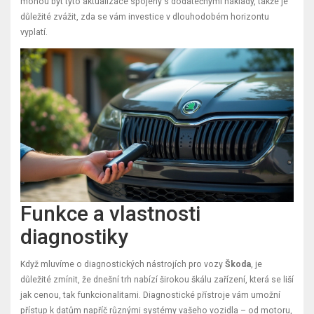
mohou být tyto aktualizace spojeny s dodatečnými náklady, takže je
důležité zvážit, zda se vám investice v dlouhodobém horizontu
vyplatí.
Funkce a vlastnosti
diagnostiky
Když mluvíme o diagnostických nástrojích pro vozy
Škoda
, je
důležité zmínit, že dnešní trh nabízí širokou škálu zařízení, která se liší
jak cenou, tak funkcionalitami. Diagnostické přístroje vám umožní
přístup k datům napříč různými systémy vašeho vozidla – od motoru,