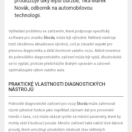
prodlužuje díky lepší údržbě," říká Marek
Novák, odborník na automobilovou
technologii.
Vyhledání problému se zařízením, které podporuje specifický
software pro značku
Škoda
, může být výhodné. Některé nástroje
totiž obsáhnou aktualizace výrobců, což je zásadní aspekt pro
přesnou diagnostiku a delší životnost vašeho vozu. Ačkoli investice
do pokročilého diagnostického zařízení může být vyšší, dlouhodobě
se to vyplatí, protože předcházíte drahým opravám a zároveň
optimalizujete výkon vašeho auta.
PRAKTICKÉ VLASTNOSTI DIAGNOSTICKÝCH
NÁSTROJŮ
Pokročilé diagnostické zařízení pro vozy
Škoda
může zahrnovat
různé užitečné funkce jako například záznam dat pro porovnání
trendů v čase, což může ukázat rychle se měnící parametry, které by
mohly vést k budoucí poruše. Mnoho zařízení také nabízí živé datové
proudy, které umožňují uživatelům sledovat stav některých