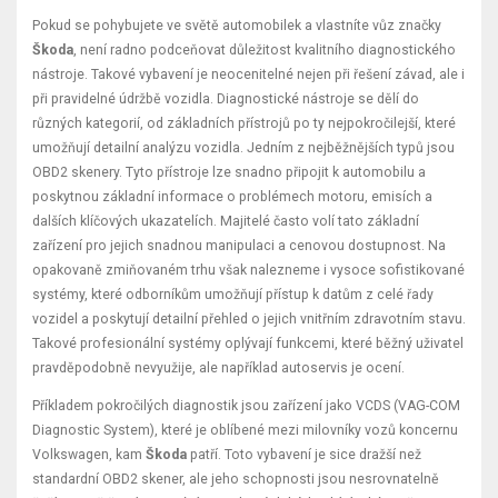
Pokud se pohybujete ve světě automobilek a vlastníte vůz značky
Škoda
, není radno podceňovat důležitost kvalitního diagnostického
nástroje. Takové vybavení je neocenitelné nejen při řešení závad, ale i
při pravidelné údržbě vozidla. Diagnostické nástroje se dělí do
různých kategorií, od základních přístrojů po ty nejpokročilejší, které
umožňují detailní analýzu vozidla. Jedním z nejběžnějších typů jsou
OBD2 skenery. Tyto přístroje lze snadno připojit k automobilu a
poskytnou základní informace o problémech motoru, emisích a
dalších klíčových ukazatelích. Majitelé často volí tato základní
zařízení pro jejich snadnou manipulaci a cenovou dostupnost. Na
opakovaně zmiňovaném trhu však nalezneme i vysoce sofistikované
systémy, které odborníkům umožňují přístup k datům z celé řady
vozidel a poskytují detailní přehled o jejich vnitřním zdravotním stavu.
Takové profesionální systémy oplývají funkcemi, které běžný uživatel
pravděpodobně nevyužije, ale například autoservis je ocení.
Příkladem pokročilých diagnostik jsou zařízení jako VCDS (VAG-COM
Diagnostic System), které je oblíbené mezi milovníky vozů koncernu
Volkswagen, kam
Škoda
patří. Toto vybavení je sice dražší než
standardní OBD2 skener, ale jeho schopnosti jsou nesrovnatelně