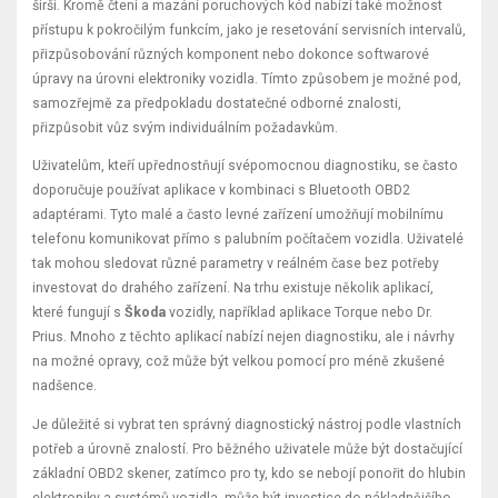
širší. Kromě čtení a mazání poruchových kód nabízí také možnost
přístupu k pokročilým funkcím, jako je resetování servisních intervalů,
přizpůsobování různých komponent nebo dokonce softwarové
úpravy na úrovni elektroniky vozidla. Tímto způsobem je možné pod,
samozřejmě za předpokladu dostatečné odborné znalosti,
přizpůsobit vůz svým individuálním požadavkům.
Uživatelům, kteří upřednostňují svépomocnou diagnostiku, se často
doporučuje používat aplikace v kombinaci s Bluetooth OBD2
adaptérami. Tyto malé a často levné zařízení umožňují mobilnímu
telefonu komunikovat přímo s palubním počítačem vozidla. Uživatelé
tak mohou sledovat různé parametry v reálném čase bez potřeby
investovat do drahého zařízení. Na trhu existuje několik aplikací,
které fungují s
Škoda
vozidly, například aplikace Torque nebo Dr.
Prius. Mnoho z těchto aplikací nabízí nejen diagnostiku, ale i návrhy
na možné opravy, což může být velkou pomocí pro méně zkušené
nadšence.
Je důležité si vybrat ten správný diagnostický nástroj podle vlastních
potřeb a úrovně znalostí. Pro běžného uživatele může být dostačující
základní OBD2 skener, zatímco pro ty, kdo se nebojí ponořit do hlubin
elektroniky a systémů vozidla, může být investice do nákladnějšího