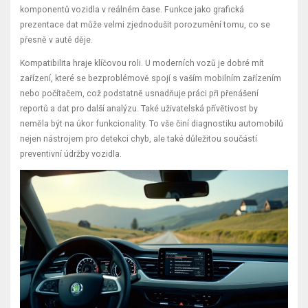
komponentů vozidla v reálném čase. Funkce jako grafická
prezentace dat může velmi zjednodušit porozumění tomu, co se
přesně v autě děje.
Kompatibilita hraje klíčovou roli. U moderních vozů je dobré mít
zařízení, které se bezproblémově spojí s vaším mobilním zařízením
nebo počítačem, což podstatně usnadňuje práci při přenášení
reportů a dat pro další analýzu. Také uživatelská přívětivost by
neměla být na úkor funkcionality. To vše činí diagnostiku automobilů
nejen nástrojem pro detekci chyb, ale také důležitou součástí
preventivní údržby vozidla.