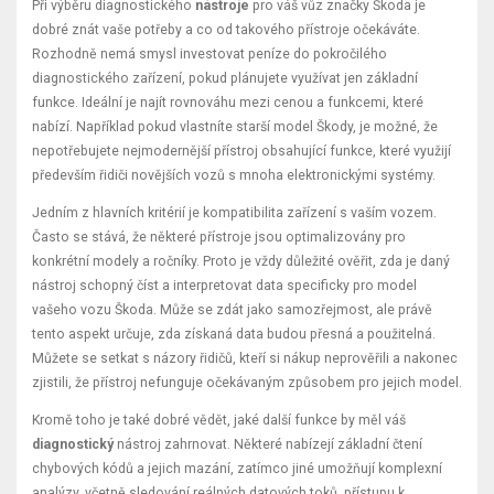
Při výběru diagnostického
nástroje
pro váš vůz značky Škoda je
dobré znát vaše potřeby a co od takového přístroje očekáváte.
Rozhodně nemá smysl investovat peníze do pokročilého
diagnostického zařízení, pokud plánujete využívat jen základní
funkce. Ideální je najít rovnováhu mezi cenou a funkcemi, které
nabízí. Například pokud vlastníte starší model Škody, je možné, že
nepotřebujete nejmodernější přístroj obsahující funkce, které využijí
především řidiči novějších vozů s mnoha elektronickými systémy.
Jedním z hlavních kritérií je kompatibilita zařízení s vaším vozem.
Často se stává, že některé přístroje jsou optimalizovány pro
konkrétní modely a ročníky. Proto je vždy důležité ověřit, zda je daný
nástroj schopný číst a interpretovat data specificky pro model
vašeho vozu Škoda. Může se zdát jako samozřejmost, ale právě
tento aspekt určuje, zda získaná data budou přesná a použitelná.
Můžete se setkat s názory řidičů, kteří si nákup neprověřili a nakonec
zjistili, že přístroj nefunguje očekávaným způsobem pro jejich model.
Kromě toho je také dobré vědět, jaké další funkce by měl váš
diagnostický
nástroj zahrnovat. Některé nabízejí základní čtení
chybových kódů a jejich mazání, zatímco jiné umožňují komplexní
analýzy, včetně sledování reálných datových toků, přístupu k