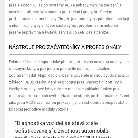
přes elektroniku, až po systémy ABS a airbagy. Většina zařízení je
navržena tak, aby byla snadno použitelná i pro ty, kteří nejsou
profesionálními mechaniky. Tím, že jednoduchým způsobem detekují
a identifikují chyby, můžete často vyřešit problém sami nebo se
přesně připravit na návštěvu servisu. To šetří čas a peníze.
NÁSTROJE PRO ZAČÁTEČNÍKY A PROFESIONÁLY
Existují základní diagnostické přístroje, které vás navedou na chybu s
obecnými kódy, a pak jsou tu pokročilé nástroje s detailním
zobrazením dat. Například pro běžné uživatele mohou být dostačující
základní OBD2 čtečky, které se připojují přes univerzální port. Tyto
čtečky čtou chybové kódy a často mají také základní funkce pro
resetování kontrolních světel. Na druhé straně, profesionální zařízení
jako jsou VCDS vás mohou překvapit jejich schopností přizpůsobit a
kódovat jednotlivé moduly vozidla.
"Diagnostika vozidel se stává stále
sofistikovanější a životnost automobilů