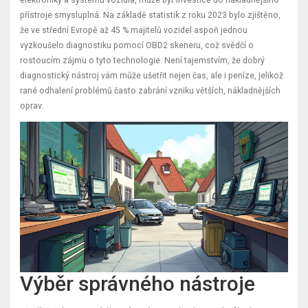
přístroje smysluplná. Na základě statistik z roku 2023 bylo zjištěno,
že ve střední Evropě až 45 % majitelů vozidel aspoň jednou
vyzkoušelo diagnostiku pomocí OBD2 skeneru, což svědčí o
rostoucím zájmu o tyto technologie. Není tajemstvím, že dobrý
diagnostický nástroj vám může ušetřit nejen čas, ale i peníze, jelikož
rané odhalení problémů často zabrání vzniku větších, nákladnějších
oprav.
Výběr správného nástroje