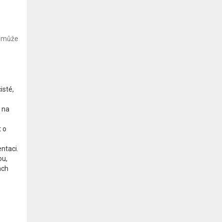
a může
isté,
e na
t o
ntaci.
ou,
ách