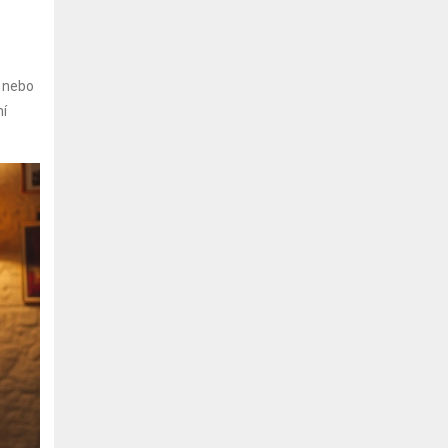
l nebo
mí