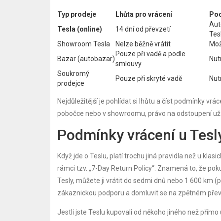
Typ prodeje
Lhůta pro vrácení
Po
Aut
Tesla (online)
14 dní od převzetí
Tes
Showroom Tesla
Nelze běžně vrátit
Mož
Pouze při vadě a podle
Bazar (autobazar)
Nut
smlouvy
Soukromý
Pouze při skryté vadě
Nut
prodejce
Nejdůležitější je pohlídat si lhůtu a číst podmínky 
pobočce nebo v showroomu, právo na odstoupení už
Podmínky vrácení u Tesl
Když jde o Teslu, platí trochu jiná pravidla než u kla
rámci tzv. „7-Day Return Policy“. Znamená to, že pokud 
Tesly, můžete ji vrátit do sedmi dnů nebo 1 600 km (p
zákaznickou podporu a domluvit se na zpětném přev
Jestli jste Teslu kupovali od někoho jiného než přímo