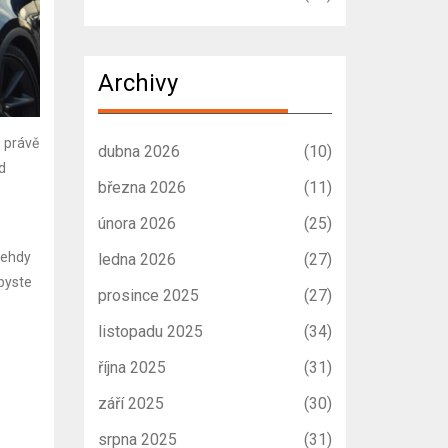
Archivy
é právě
dubna 2026
(10)
d
března 2026
(11)
února 2026
(25)
 tehdy
ledna 2026
(27)
byste
prosince 2025
(27)
listopadu 2025
(34)
října 2025
(31)
září 2025
(30)
srpna 2025
(31)