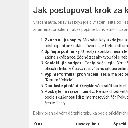
Jak postupovat krok za
Vrácení auta, obzvlášť když jde o
vrácení auta
od Tes
znamenat problém. Takže pojďme konkrétně – co př
Zkontrolujte papíry.
Mrkněte, kdy a kde jste au
odstoupení bez udání důvodu. Je třeba mít smlo
Splňujte podmínky.
U Tesly například nesmíte 
žádné škrábance, žádné zásahy typu fólie neb
Kontaktujte podporu Tesly.
Nečekejte. Čím dří
oficiální linku: v Česku řeší většinu situací onl
Vyplňte formulář pro vrácení.
Tesla má pro ten
"Return Vehicle".
Domluvte předání.
Obvykle vám sdělí konkrétn
Počkejte na vrácení peněz.
Peníze chodí větši
podle zkušeností lidí z internetových fór. Pokud 
české Tesly.
Dobrý přehled vám dá tahle tabulka podle oficiálníc
Krok
Časový limit
Speciál