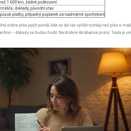
 než 1 600 km, žádné poškození
í klíče, doklady, původní stav
způsob platby, případný poplatek za nadměrné opotřebení
 online přes jejich portál, kde se dá vše vyřídit rychleji než přes e-mai
šechno – důkazy se budou hodit. Na drobné škrábance pozor, Tesla je u