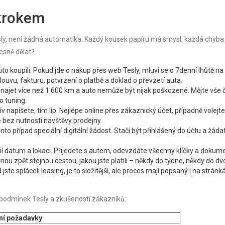
 krokem
ly, není žádná automatika. Každý kousek papíru má smysl, každá chyb
esně dělat?
to koupili. Pokud jde o nákup přes web Tesly, mluví se o 7denní lhůtě na
uvu, fakturu, potvrzení o platbě a doklad o převzetí auta.
najet více než 1 600 km a auto nemůže být nijak poškozené. Mějte vše č
o tuning.
v napíšete, tím líp. Nejlépe online přes zákaznický účet, případně volejt
ine bez nutnosti návštěvy prodejny.
to případ speciální digitální žádost. Stačí být přihlášený do účtu a žáda
í datum a lokaci. Přijedete s autem, odevzdáte všechny klíčky a dokume
nou zpět stejnou cestou, jakou jste platili – někdy do týdne, někdy do dv
jste spláceli leasing, je to složitější, ale proces mají popsaný i na stránk
h podmínek Tesly a zkušeností zákazníků:
ní požadavky