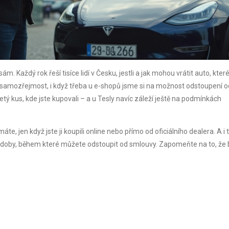
sám. Každý rok řeší tisíce lidí v Česku, jestli a jak mohou vrátit auto, kter
ení samozřejmost, i když třeba u e-shopů jsme si na možnost odstoupení o
 ojetý kus, kde jste kupovali – a u Tesly navíc záleží ještě na podmínkách
áte, jen když jste ji koupili online nebo přímo od oficiálního dealera. A i
o doby, během které můžete odstoupit od smlouvy. Zapomeňte na to, že 