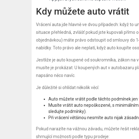
Kdy můžete auto vrátit
Vrácení auta jde hlavně ve dvou případech: když to u
situace přehledná, zvlášť pokud jste kupovali přímo od
objednávkou) máte právo odstoupit od smlouvy do 14 dn
nabídky. Toto právo ale neplatí, když auto koupíte 
Jestliže je auto koupené od soukromníka, zákon na va
musíte je prokázat. U koupených aut v autobazaru pla
napsáno něco navíc.
Je důležité si ohlídat několik věcí:
Auto můžete vrátit podle těchto podmínek jen v
Musíte vrátit auto nepoškozené, s minimálním
sledujte podmínky).
Při vrácení většinou nesmíte auto nijak zásadně
Pokud narazíte na vážnou závadu, můžete řešit rekla
shrnující možnosti podle typu prodeje: