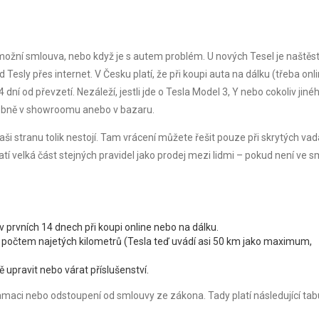
možní smlouva, nebo když je s autem problém. U nových Tesel je naštěst
 Tesly přes internet. V Česku platí, že při koupi auta na dálku (třeba onl
í od převzetí. Nezáleží, jestli jde o Tesla Model 3, Y nebo cokoliv jiné
osobně v showroomu anebo v bazaru.
ši stranu tolik nestojí. Tam vrácení můžete řešit pouze při skrytých vad
tí velká část stejných pravidel jako prodej mezi lidmi – pokud není ve 
 prvních 14 dnech při koupi online nebo na dálku.
 počtem najetých kilometrů (Tesla teď uvádí asi 50 km jako maximum,
 upravit nebo várat příslušenství.
maci nebo odstoupení od smlouvy ze zákona. Tady platí následující tab