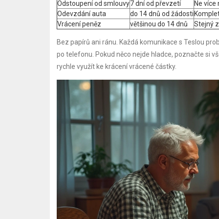
Odstoupení od smlouvy
7 dní od převzetí
Ne více
Odevzdání auta
do 14 dnů od žádosti
Kompletn
Vrácení peněz
většinou do 14 dnů
Stejný 
Bez papírů ani ránu. Každá komunikace s Teslou probíhá
po telefonu. Pokud něco nejde hladce, poznačte si v
rychle využít ke krácení vrácené částky.