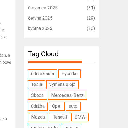
července 2025
(31)
června 2025
(29)
í
května 2025
(30)
ine
ho z
Tag Cloud
ách, a
smlouvě
údržba auta
Hyundai
Tesla
výměna oleje
Škoda
Mercedes-Benz
údržba
Opel
auto
Mazda
Renault
BMW
ulka
motorový olej
servis