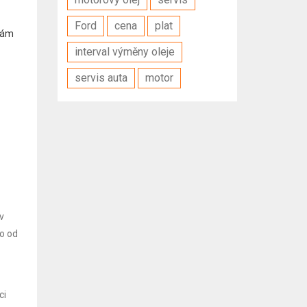
Ford
cena
plat
nkám
interval výměny oleje
servis auta
motor
v
mo od
ci