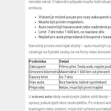
nemáte nárok. V takovém případě musíte řešit situa
smlouvy.
Vrácení je možné pouze pro vozy zakoupené on
Musíte být prvním majitelem.
Auto nesmí být havarované nebo nadměrně p
Limit: 7 dní nebo 1 600 km, co nastane dřív.
Neplatí pro auta přeprodaná či koupená v baza
Samotný proces není nijak složitý – auto musí být v
vztahuje na fyzické osoby, ne na firmy nebo živnostníky
Podmínka
Detail
Zakoupení
Přímo přes Tesla web, nejste pod
Omezení kilometrů
Maximálně 1 600 km od převzetí
Časový limit
Do 7 dnů
Stav auta
Bez havárie, běžné opotřebení
Přeprodej
Nelze, musí být první majitel
U
vrácení auta
nikdy neskrývejte žádné větší škody – 
opravy, pokud zjistí něco neobvyklého. Po vrácení aut
leasingem nebo úvěrem, může být vyřízení pomalejší, 