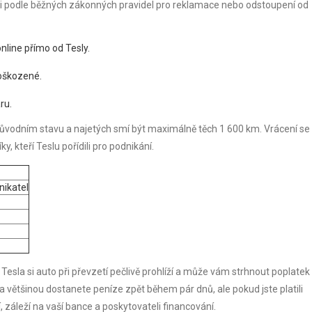
ci podle běžných zákonných pravidel pro reklamace nebo odstoupení od
line přímo od Tesly.
oškozené.
ru.
 původním stavu a najetých smí být maximálně těch 1 600 km. Vrácení se
, kteří Teslu pořídili pro podnikání.
nikatel
Tesla si auto při převzetí pečlivě prohlíží a může vám strhnout poplatek
a většinou dostanete peníze zpět během pár dnů, ale pokud jste platili
záleží na vaší bance a poskytovateli financování.