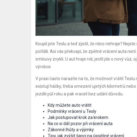
Koupil jste Teslu a teď zjistil, že něco nehraje? Nejste 
pořídili. Asi vás překvapí, že zpětné vrácení auta n
smlouvy zvykli. U aut hraje roli, jestli jde o nový vůz,
výrobce.
V praxi často narazíte na to, že možnost vrátit Teslu m
existují háčky, třeba omezení ujetých kilometrů neb
jezdili půl roku a pak vraceli bez udání důvodu.
Kdy můžete auto vrátit
Podmínky vrácení u Tesly
Jak postupovat krok za krokem
Na co si dát pozor při vrácení auta
Zákonné lhůty a výjimky
Tipy, jak zvýšit šanci na úspěšné vrácení