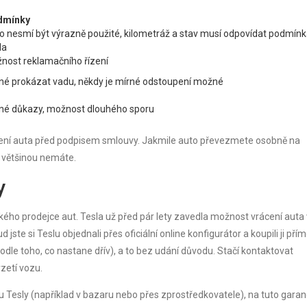
dmínky
o nesmí být výrazně použité, kilometráž a stav musí odpovídat podmí
la
nost reklamačního řízení
né prokázat vadu, někdy je mírné odstoupení možné
né důkazy, možnost dlouhého sporu
vrácení auta před podpisem smlouvy. Jakmile auto převezmete osobně na
 většinou nemáte.
y
sického prodejce aut. Tesla už před pár lety zavedla možnost vrácení auta 
jste si Teslu objednali přes oficiální online konfigurátor a koupili ji pří
odle toho, co nastane dřív), a to bez udání důvodu. Stačí kontaktovat
zetí vozu.
 u Tesly (například v bazaru nebo přes zprostředkovatele), na tuto garan