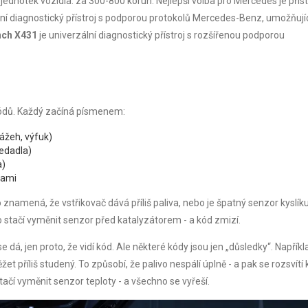
 jednotek vozidla
.
za 300-800 korun. Nejlepší volba pro Mercedes je příst
ní diagnostický přístroj s podporou protokolů Mercedes-Benz, umožňují
nch X431
je
univerzální diagnostický přístroj s rozšířenou podporou
 kódů. Každý začíná písmenem:
ážeh, výfuk)
sedadla)
a)
kami
namená, že vstřikovač dává příliš paliva, nebo je špatný senzor kyslík
o stačí vyměnit senzor před katalyzátorem - a kód zmizí.
e dá, jen proto, že vidí kód. Ale některé kódy jsou jen „důsledky“. Napříkl
 příliš studený. To způsobí, že palivo nespálí úplně - a pak se rozsvítí
tačí vyměnit senzor teploty - a všechno se vyřeší.