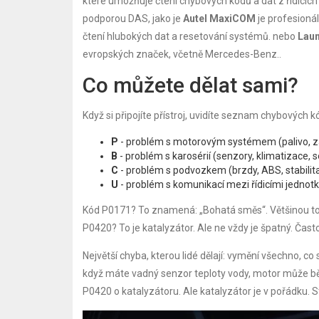
které umožňuje čtení chybových kódů a dat z řídicích
podporou DAS, jako je
Autel MaxiCOM
je
profesionál
čtení hlubokých dat a resetování systémů
.
nebo
Lau
evropských značek, včetně Mercedes-Benz
.
.
Co můžete dělat sami?
Když si připojíte přístroj, uvidíte seznam chybových
P
- problém s motorovým systémem (palivo, z
B
- problém s karosérií (senzory, klimatizace, 
C
- problém s podvozkem (brzdy, ABS, stabilit
U
- problém s komunikací mezi řídicími jednot
Kód P0171? To znamená: „Bohatá směs“. Většinou to z
P0420? To je katalyzátor. Ale ne vždy je špatný. Čast
Největší chyba, kterou lidé dělají: vymění všechno, co s
když máte vadný senzor teploty vody, motor může běžet
P0420 o katalyzátoru. Ale katalyzátor je v pořádku. S