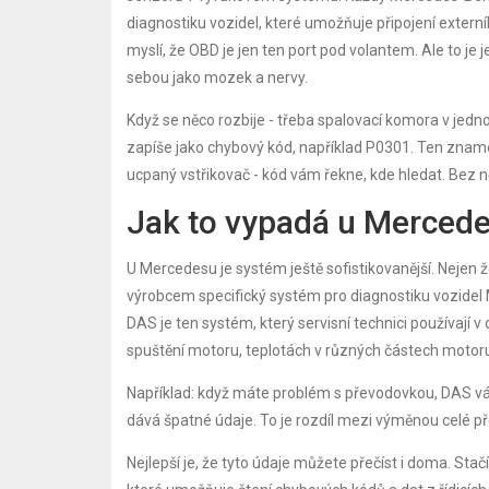
diagnostiku vozidel, které umožňuje připojení externíh
myslí, že OBD je jen ten port pod volantem. Ale to je j
sebou jako mozek a nervy.
Když se něco rozbije - třeba spalovací komora v jedn
zapíše jako chybový kód, například P0301. Ten znamená
ucpaný vstřikovač - kód vám řekne, kde hledat. Bez ně
Jak to vypadá u Merced
U Mercedesu je systém ještě sofistikovanější. Nejen ž
výrobcem specifický systém pro diagnostiku vozidel
DAS je ten systém, který servisní technici používají 
spuštění motoru, teplotách v různých částech motoru,
Například: když máte problém s převodovkou, DAS vá
dává špatné údaje. To je rozdíl mezi výměnou celé 
Nejlepší je, že tyto údaje můžete přečíst i doma. Stačí