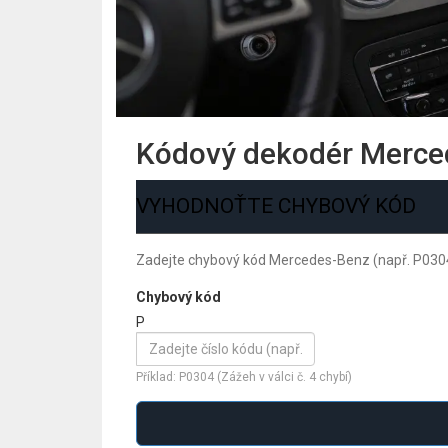
Kódový dekodér Merce
VYHODNOŤTE CHYBOVÝ KÓD
Zadejte chybový kód Mercedes-Benz (např. P0304) 
Chybový kód
P
Příklad: P0304 (Zážeh v válci č. 4 chybí)