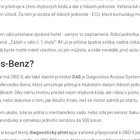
o přístroje k čtení chybových kódů a dat z řídicích jednotek
.
Většina lidí 
en vchod. Za ním je složitá síť řídicích jednotek - ECU, které komunikují m
om válci přestane správně hořet - senzor to zaznamená. Řídicí jednotka s
: „Zážeh v válci č. 1 chybí“. Ať už je příčina špatná svíčka, vadná cívk
j byste mohli měnit všechno, co jen můžete, a stále nevěděli, proč auto
es-Benz?
e má OBD-II, ale také vlastní protokol
DAS
je
Diagnostics Access System
 Mercedes-Benz, který umožňuje přístup k hlubokým datům řídicích jedn
v dílnách. Díky němu mohou přečíst nejen chybové kódy, ale i data o počtu
 nebo dokonce o tom, jak dlouho trvalo, než se motor zahřál po startu.
m ukáže, zda se jedná o mechanickou vadu, nebo zda jen senzor tlaku 
převodovky a výměnou jednoho senzoru za 500 korun.
 si koupit levný
diagnostický přístroj
je
zařízení připojované k OBD-II po