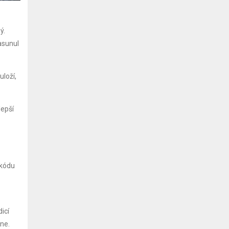
ý.
zasunul
uloží,
lepší
 kódu
icí
ne.