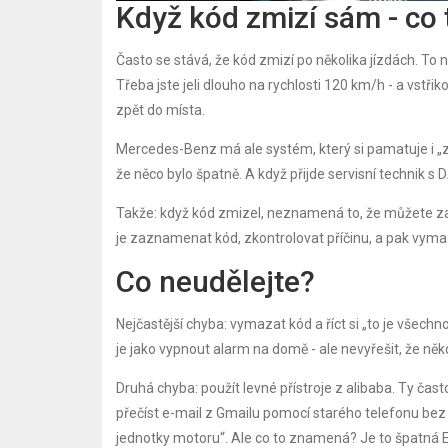
Když kód zmizí sám - co
Často se stává, že kód zmizí po několika jízdách. T
Třeba jste jeli dlouho na rychlosti 120 km/h - a vstřik
zpět do místa.
Mercedes-Benz má ale systém, který si pamatuje i „z
že něco bylo špatně. A když přijde servisní technik 
Takže: když kód zmizel, neznamená to, že můžete za
je zaznamenat kód, zkontrolovat příčinu, a pak vymaza
Co neudělejte?
Nejčastější chyba: vymazat kód a říct si „to je všechn
je jako vypnout alarm na domě - ale nevyřešit, že někd
Druhá chyba: použít levné přístroje z alibaba. Ty čas
přečíst e-mail z Gmailu pomocí starého telefonu bez 
jednotky motoru“. Ale co to znamená? Je to špatná E