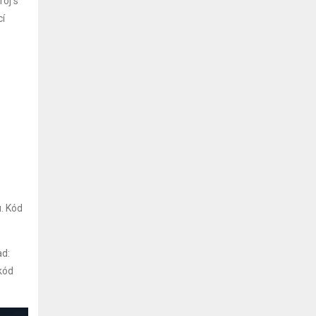
roj s
cí
u. Kód
ad:
 kód