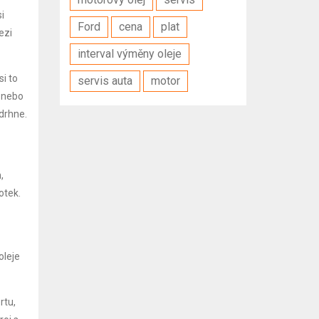
si
Ford
cena
plat
ezi
interval výměny oleje
i to
servis auta
motor
a nebo
 drhne.
,
otek
.
oleje
rtu,