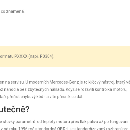
, co znamená.
 formátu PXXXX (např. P0304).
jen na servisu. U moderních Mercedes-Benz je to klíčový nástroj, který 
ez náhod a bez zbytečných nákladů. Když se rozsvítí kontrolka motoru,
čí přečíst chybový kód - a víte přesně, co dál.
kutečně?
e stovky parametrů: od teploty motoru přes tlak paliva až po fungování
z od roku 1996 má standardně
OBD-II
je
standardizovaný rozhraní pro