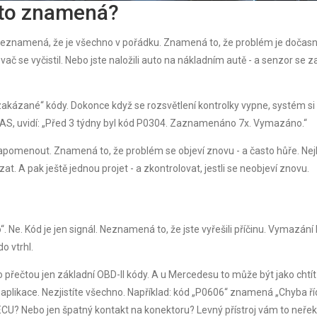
 to znamená?
o neznamená, že je všechno v pořádku. Znamená to, že problém je dočasn
ovač se vyčistil. Nebo jste naložili auto na nákladním autě - a senzor se 
akázané“ kódy. Dokonce když se rozsvětlení kontrolky vypne, systém si 
s DAS, uvidí: „Před 3 týdny byl kód P0304. Zaznamenáno 7x. Vymazáno.“
pomenout. Znamená to, že problém se objeví znovu - a často hůře. Nej
t. A pak ještě jednou projet - a zkontrolovat, jestli se neobjeví znovu.
o“. Ne. Kód je jen signál. Neznamená to, že jste vyřešili příčinu. Vymazání
o vtrhl.
to přečtou jen základní OBD-II kódy. A u Mercedesu to může být jako chtít
aplikace. Nezjistíte všechno. Například: kód „P0606“ znamená „Chyba říd
CU? Nebo jen špatný kontakt na konektoru? Levný přístroj vám to neřek