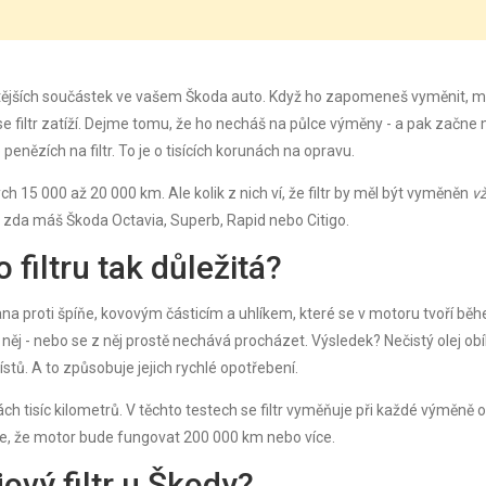
žitějších součástek ve vašem Škoda auto. Když ho zapomeneš vyměnit, 
e se filtr zatíží. Dejme tomu, že ho necháš na půlce výměny - a pak začne
penězích na filtr. To je o tisících korunách na opravu.
ch 15 000 až 20 000 km. Ale kolik z nich ví, že filtr by měl být vyměněn
v
m, zda máš Škoda Octavia, Superb, Rapid nebo Citigo.
filtru tak důležitá?
brana proti špíňe, kovovým částicím a uhlíkem, které se v motoru tvoří bě
em něj - nebo se z něj prostě nechává procházet. Výsledek? Nečistý olej ob
pístů. A to způsobuje jejich rychlé opotřebení.
h tisíc kilometrů. V těchto testech se filtr vyměňuje při každé výměně o
uje, že motor bude fungovat 200 000 km nebo více.
ový filtr u Škody?