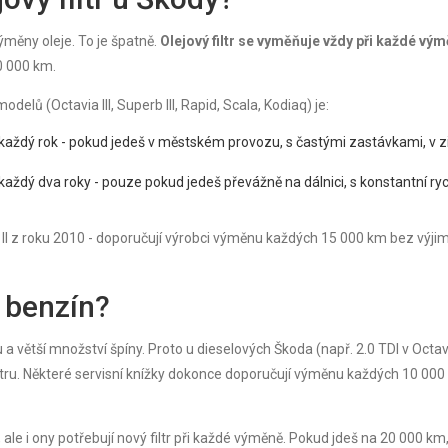
výměny oleje. To je špatně.
Olejový filtr se vyměňuje vždy při každé vý
30 000 km.
elů (Octavia III, Superb III, Rapid, Scala, Kodiaq) je:
 každý rok - pokud jedeš v městském provozu, s častými zastávkami, v 
aždý dva roky - pouze pokud jedeš převážně na dálnici, s konstantní ryc
I z roku 2010 - doporučují výrobci výměnu každých 15 000 km bez výjim
 benzín?
u a větší množství špíny. Proto u dieselových Škoda (např. 2.0 TDI v Octav
filtru. Některé servisní knížky dokonce doporučují výměnu každých 10 000
, ale i ony potřebují nový filtr při každé výměně. Pokud jdeš na 20 000 km