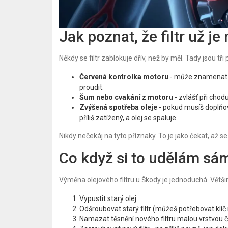
Jak poznat, že filtr už je
Někdy se filtr zablokuje dřív, než by měl. Tady jsou tř
Červená kontrolka motoru
- může znamenat ní
proudit.
Šum nebo cvakání z motoru
- zvlášť při cho
Zvýšená spotřeba oleje
- pokud musíš doplňov
příliš zatížený, a olej se spaluje.
Nikdy nečekáj na tyto příznaky. To je jako čekat, až se
Co když si to udělám sá
Výměna olejového filtru u Škody je jednoduchá. Větši
Vypustit starý olej.
Odšroubovat starý filtr (můžeš potřebovat klíč na
Namazat těsnění nového filtru malou vrstvou č