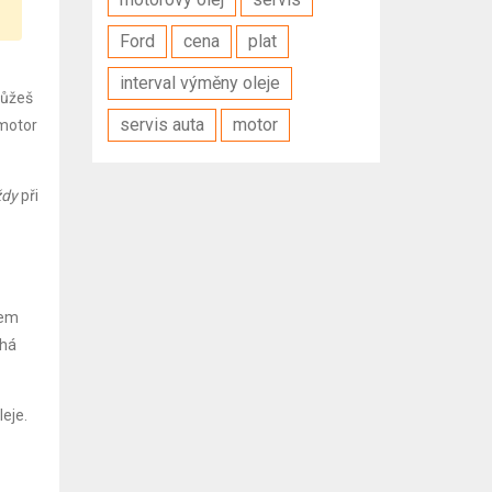
Ford
cena
plat
interval výměny oleje
můžeš
servis auta
motor
 motor
ždy
při
hem
íhá
leje.