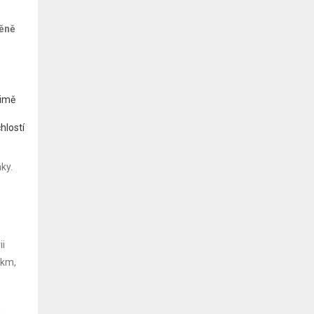
měně
zimě
hlostí
ky.
ii
 km,
,