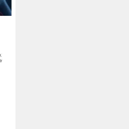
k.
tr