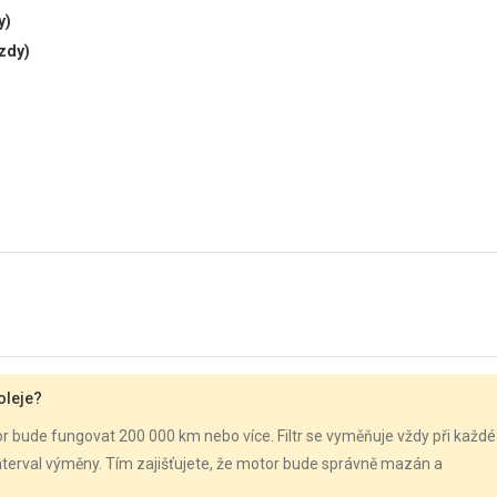
y)
ízdy)
 oleje?
tor bude fungovat 200 000 km nebo více. Filtr se vyměňuje vždy při každé
interval výměny. Tím zajišťujete, že motor bude správně mazán a