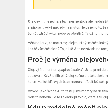
Olejový filtr
je jedna z těch nejmenších, ale nejdůle
si připravit velké náklady na motor. Nejde jen o to, ž
šumět, ztrácí výkon nebo se přehřívá. To už není jen o 
Většina lidí ví, že motorový olej musí být měněn každý
každé výměně oleje? To je klíč. A to nezávisle na to
Proč je výměna olejového 
Olejový filtr není jen „papírová sáčka“. Je to první o
spalování. Když je filtr plný, olej začne protékat kol
kolem vašich klíčových částí motoru: hřídelí, ložisek, 
Výrobci jako Škoda Auto testují své motory na desítkác
Není to náhoda. Je to základní pravidlo, které zaruč
Kdy pravidelně měnit olej