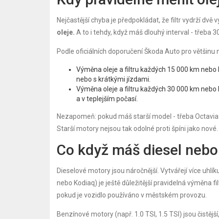
Nejčastější chyba je předpokládat, že filtr vydrží dvě 
oleje.
A to i tehdy, když máš dlouhý interval - třeba 
Podle oficiálních doporučení Škoda Auto pro většinu mod
Výměna oleje a filtru každých 15 000 km nebo
nebo s krátkými jízdami.
Výměna oleje a filtru každých 30 000 km nebo k
a v teplejším počasí.
Nezapomeň: pokud máš starší model - třeba Octavia I
Starší motory nejsou tak odolné proti špíni jako nové.
Co když máš diesel nebo
Dieselové motory jsou náročnější. Vytvářejí více uhlík
nebo Kodiaq) je ještě důležitější pravidelná výměna 
pokud je vozidlo používáno v městském provozu.
Benzínové motory (např. 1.0 TSI, 1.5 TSI) jsou čistější