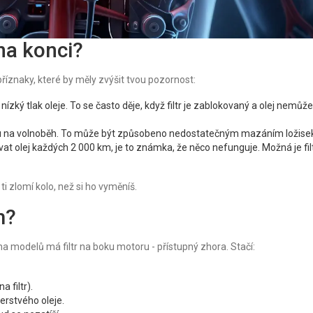
 na konci?
i příznaky, které by měly zvýšit tvou pozornost:
zký tlak oleje. To se často děje, když filtr je zablokovaný a olej nemůže
du na volnoběh. To může být způsobeno nedostatečným mazáním ložise
at olej každých 2 000 km, je to známka, že něco nefunguje. Možná je fil
 ti zlomí kolo, než si ho vyměníš.
m?
na modelů má filtr na boku motoru - přístupný zhora. Stačí:
 filtr).
erstvého oleje.