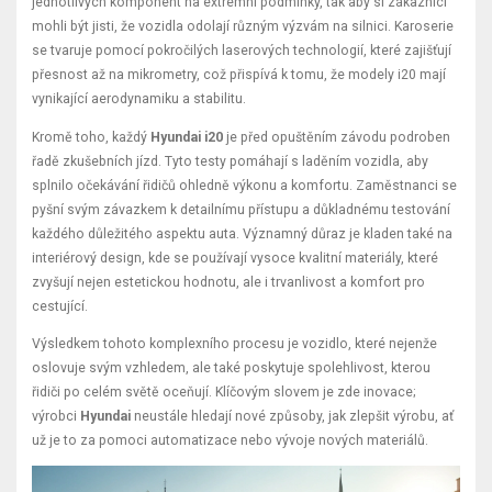
jednotlivých komponent na extrémní podmínky, tak aby si zákazníci
mohli být jisti, že vozidla odolají různým výzvám na silnici. Karoserie
se tvaruje pomocí pokročilých laserových technologií, které zajišťují
přesnost až na mikrometry, což přispívá k tomu, že modely i20 mají
vynikající aerodynamiku a stabilitu.
Kromě toho, každý
Hyundai i20
je před opuštěním závodu podroben
řadě zkušebních jízd. Tyto testy pomáhají s laděním vozidla, aby
splnilo očekávání řidičů ohledně výkonu a komfortu. Zaměstnanci se
pyšní svým závazkem k detailnímu přístupu a důkladnému testování
každého důležitého aspektu auta. Významný důraz je kladen také na
interiérový design, kde se používají vysoce kvalitní materiály, které
zvyšují nejen estetickou hodnotu, ale i trvanlivost a komfort pro
cestující.
Výsledkem tohoto komplexního procesu je vozidlo, které nejenže
oslovuje svým vzhledem, ale také poskytuje spolehlivost, kterou
řidiči po celém světě oceňují. Klíčovým slovem je zde inovace;
výrobci
Hyundai
neustále hledají nové způsoby, jak zlepšit výrobu, ať
už je to za pomoci automatizace nebo vývoje nových materiálů.