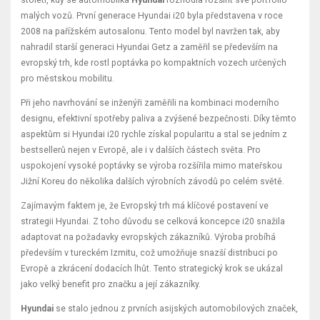
malých vozů. První generace Hyundai i20 byla představena v roce
2008 na pařížském autosalonu. Tento model byl navržen tak, aby
nahradil starší generaci Hyundai Getz a zaměřil se především na
evropský trh, kde rostl poptávka po kompaktních vozech určených
pro městskou mobilitu.
Při jeho navrhování se inženýři zaměřili na kombinaci moderního
designu, efektivní spotřeby paliva a zvýšené bezpečnosti. Díky těmto
aspektům si Hyundai i20 rychle získal popularitu a stal se jedním z
bestsellerů nejen v Evropě, ale i v dalších částech světa. Pro
uspokojení vysoké poptávky se výroba rozšířila mimo mateřskou
Jižní Koreu do několika dalších výrobních závodů po celém světě.
Zajímavým faktem je, že Evropský trh má klíčové postavení ve
strategii Hyundai. Z toho důvodu se celková koncepce i20 snažila
adaptovat na požadavky evropských zákazníků. Výroba probíhá
především v tureckém Izmitu, což umožňuje snazší distribuci po
Evropě a zkrácení dodacích lhůt. Tento strategický krok se ukázal
jako velký benefit pro značku a její zákazníky.
Hyundai
se stalo jednou z prvních asijských automobilových značek,