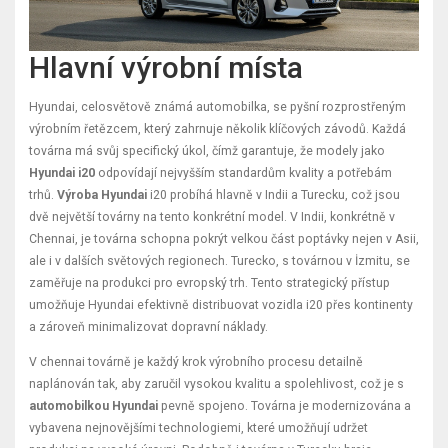
Hlavní výrobní místa
Hyundai, celosvětově známá automobilka, se pyšní rozprostřeným
výrobním řetězcem, který zahrnuje několik klíčových závodů. Každá
továrna má svůj specifický úkol, čímž garantuje, že modely jako
Hyundai i20
odpovídají nejvyšším standardům kvality a potřebám
trhů.
Výroba Hyundai
i20 probíhá hlavně v Indii a Turecku, což jsou
dvě největší továrny na tento konkrétní model. V Indii, konkrétně v
Chennai, je továrna schopna pokrýt velkou část poptávky nejen v Asii,
ale i v dalších světových regionech. Turecko, s továrnou v İzmitu, se
zaměřuje na produkci pro evropský trh. Tento strategický přístup
umožňuje Hyundai efektivně distribuovat vozidla i20 přes kontinenty
a zároveň minimalizovat dopravní náklady.
V chennai továrně je každý krok výrobního procesu detailně
naplánován tak, aby zaručil vysokou kvalitu a spolehlivost, což je s
automobilkou Hyundai
pevně spojeno. Továrna je modernizována a
vybavena nejnovějšími technologiemi, které umožňují udržet