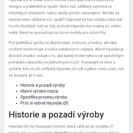
designu a praktickému využití. Tento vůz, oblíbený zejména ve
městských oblastech, nabízí skvělý poměr cena/výkon. Ale kde se
vlastně tento oblíbený vůz vyrábí? Odpověď na tuto otázku může být
trochu složitější, než se zdá, protože Hyundai má továrny po celém
světě, které se specializují na různé modely pro různé trhy.
Pod pokličkou výroby se skrývá nejen zručnost a tradice, ale také
moderní technologie a touha nabídnout to nejlepší. Ačkoli Hyundai je
globální značka, usiluje o to, aby každý model vyhovoval specifickým
potřebám zákazníků na jednotlivých trzích. Pokračujte ve čtení a
zjistěte, kde se váš oblíbený Hyundai i20 rodí a jakou cestu urazí, než
se dostane až k vám.
Historie a pozadí výroby
Hlavní výrobní místa
Specifika procesu výroby
Proč si vybrat Hyundai i20
Historie a pozadí výroby
Hyundai i20 má fascinující historii, která sahá až do počátku 21.
století, kdy se automobilka
Hyundai
rozhodla rozšířit své portfolio