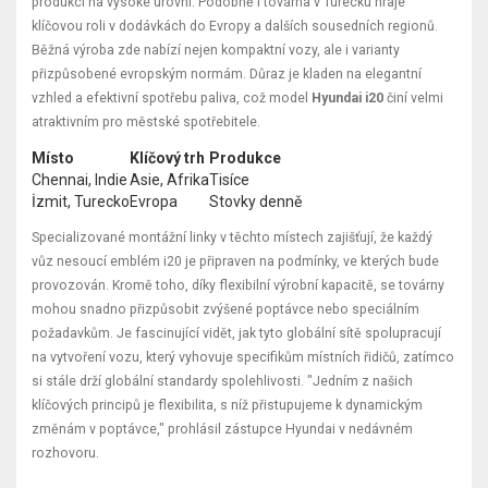
produkci na vysoké úrovni. Podobně i továrna v Turecku hraje
klíčovou roli v dodávkách do Evropy a dalších sousedních regionů.
Běžná výroba zde nabízí nejen kompaktní vozy, ale i varianty
přizpůsobené evropským normám. Důraz je kladen na elegantní
vzhled a efektivní spotřebu paliva, což model
Hyundai i20
činí velmi
atraktivním pro městské spotřebitele.
Místo
Klíčový trh
Produkce
Chennai, Indie
Asie, Afrika
Tisíce
İzmit, Turecko
Evropa
Stovky denně
Specializované montážní linky v těchto místech zajišťují, že každý
vůz nesoucí emblém i20 je připraven na podmínky, ve kterých bude
provozován. Kromě toho, díky flexibilní výrobní kapacitě, se továrny
mohou snadno přizpůsobit zvýšené poptávce nebo speciálním
požadavkům. Je fascinující vidět, jak tyto globální sítě spolupracují
na vytvoření vozu, který vyhovuje specifikům místních řidičů, zatímco
si stále drží globální standardy spolehlivosti. "Jedním z našich
klíčových principů je flexibilita, s níž přistupujeme k dynamickým
změnám v poptávce," prohlásil zástupce Hyundai v nedávném
rozhovoru.