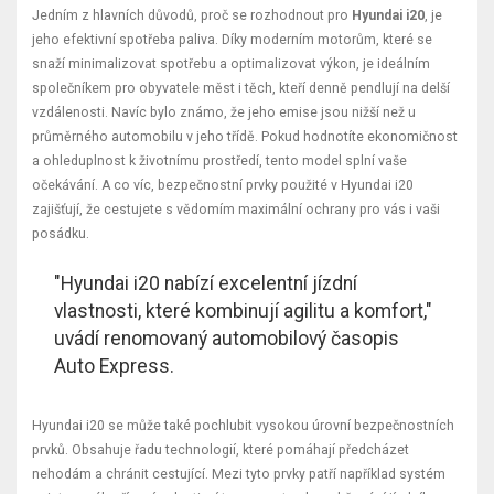
Jedním z hlavních důvodů, proč se rozhodnout pro
Hyundai i20
, je
jeho efektivní spotřeba paliva. Díky moderním motorům, které se
snaží minimalizovat spotřebu a optimalizovat výkon, je ideálním
společníkem pro obyvatele měst i těch, kteří denně pendlují na delší
vzdálenosti. Navíc bylo známo, že jeho emise jsou nižší než u
průměrného automobilu v jeho třídě. Pokud hodnotíte ekonomičnost
a ohleduplnost k životnímu prostředí, tento model splní vaše
očekávání. A co víc, bezpečnostní prvky použité v Hyundai i20
zajišťují, že cestujete s vědomím maximální ochrany pro vás i vaši
posádku.
"Hyundai i20 nabízí excelentní jízdní
vlastnosti, které kombinují agilitu a komfort,"
uvádí renomovaný automobilový časopis
Auto Express.
Hyundai i20 se může také pochlubit vysokou úrovní bezpečnostních
prvků. Obsahuje řadu technologií, které pomáhají předcházet
nehodám a chránit cestující. Mezi tyto prvky patří například systém