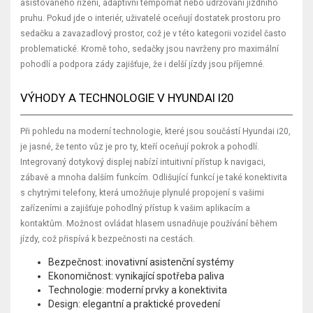
asistovaného řízení, adaptivní tempomat nebo udržování jízdního
pruhu. Pokud jde o interiér, uživatelé oceňují dostatek prostoru pro
sedačku a zavazadlový prostor, což je v této kategorii vozidel často
problematické. Kromě toho, sedačky jsou navrženy pro maximální
pohodlí a podpora zády zajišťuje, že i delší jízdy jsou příjemné.
VÝHODY A TECHNOLOGIE V HYUNDAI I20
Při pohledu na moderní technologie, které jsou součástí Hyundai i20,
je jasné, že tento vůz je pro ty, kteří oceňují pokrok a pohodlí.
Integrovaný dotykový displej nabízí intuitivní přístup k navigaci,
zábavě a mnoha dalším funkcím. Odlišující funkcí je také konektivita
s chytrými telefony, která umožňuje plynulé propojení s vašimi
zařízeními a zajišťuje pohodlný přístup k vašim aplikacím a
kontaktům. Možnost ovládat hlasem usnadňuje používání během
jízdy, což přispívá k bezpečnosti na cestách.
Bezpečnost: inovativní asistenční systémy
Ekonomičnost: vynikající spotřeba paliva
Technologie: moderní prvky a konektivita
Design: elegantní a praktické provedení