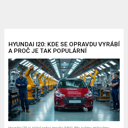
HYUNDAI I20: KDE SE OPRAVDU VYRÁBÍ
A PROČ JE TAK POPULÁRNÍ
Hyundai i20 si získal srdce mnoha řidičů díky svému stylovému