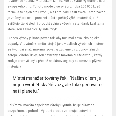
továren se nachází v tureckém Izmitu, kde se vyrábí významná část
evropského trhu. Tohoto modelu se vyrábí zhruba 200 000 kusů
ročně, a to nejen pro Evropu, ale i pro další části světa. Tento závod
je známý pro svou precizní práci a pečlivý výběr materiálů, což
zajišťuje, že výsledný produkt splňuje všechny standardy kvality, na
které jsou zákazníci Hyundai zvyklí.
Proces výroby je koncipován tak, aby minimalizoval ekologické
dopady. V továrně v Izmitu, stejně jako v dalších výrobních místech,
se Hyundai snaží maximalizovat využití energií z obnovitelných
zdrojů. Výrobní linky jsou navrženy s maximální efektivitou, každý
krok je promyšlený a přesně naplánovaný, aby se omezilo plýtvání
materiály.
Místní manažer továrny řekl: "Naším cílem je
nejen vyrábět skvělé vozy, ale také pečovat o
naši planetu."
Dalším zajímavým aspektem výroby
Hyundai i20
je důraz na
bezpečnost a pohodlí. Výrobní proces zahrnuje testování