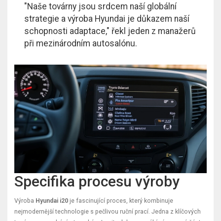
"Naše továrny jsou srdcem naší globální
strategie a výroba Hyundai je důkazem naší
schopnosti adaptace," řekl jeden z manažerů
při mezinárodním autosalónu.
Specifika procesu výroby
Výroba
Hyundai i20
je fascinující proces, který kombinuje
nejmodernější technologie s pečlivou ruční prací. Jedna z klíčových