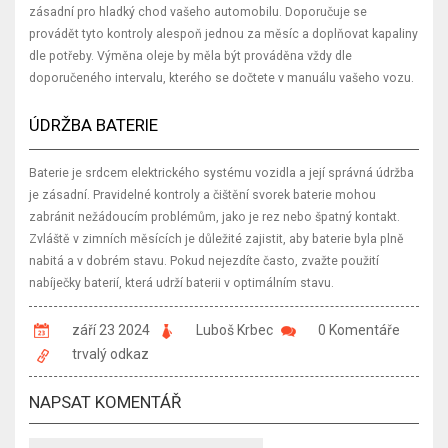
zásadní pro hladký chod vašeho automobilu. Doporučuje se
provádět tyto kontroly alespoň jednou za měsíc a doplňovat kapaliny
dle potřeby. Výměna oleje by měla být prováděna vždy dle
doporučeného intervalu, kterého se dočtete v manuálu vašeho vozu.
ÚDRŽBA BATERIE
Baterie je srdcem elektrického systému vozidla a její správná údržba
je zásadní. Pravidelné kontroly a čištění svorek baterie mohou
zabránit nežádoucím problémům, jako je rez nebo špatný kontakt.
Zvláště v zimních měsících je důležité zajistit, aby baterie byla plně
nabitá a v dobrém stavu. Pokud nejezdíte často, zvažte použití
nabíječky baterií, která udrží baterii v optimálním stavu.
září 23 2024
Luboš Krbec
0 Komentáře
trvalý odkaz
NAPSAT KOMENTÁŘ