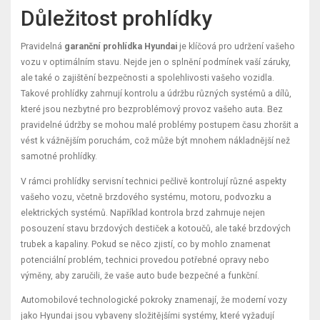
Důležitost prohlídky
Pravidelná
garanční prohlídka Hyundai
je klíčová pro udržení vašeho
vozu v optimálním stavu. Nejde jen o splnění podmínek vaší záruky,
ale také o zajištění bezpečnosti a spolehlivosti vašeho vozidla.
Takové prohlídky zahrnují kontrolu a údržbu různých systémů a dílů,
které jsou nezbytné pro bezproblémový provoz vašeho auta. Bez
pravidelné údržby se mohou malé problémy postupem času zhoršit a
vést k vážnějším poruchám, což může být mnohem nákladnější než
samotné prohlídky.
V rámci prohlídky servisní technici pečlivě kontrolují různé aspekty
vašeho vozu, včetně brzdového systému, motoru, podvozku a
elektrických systémů. Například kontrola brzd zahrnuje nejen
posouzení stavu brzdových destiček a kotoučů, ale také brzdových
trubek a kapaliny. Pokud se něco zjistí, co by mohlo znamenat
potenciální problém, technici provedou potřebné opravy nebo
výměny, aby zaručili, že vaše auto bude bezpečné a funkční.
Automobilové technologické pokroky znamenají, že moderní vozy
jako Hyundai jsou vybaveny složitějšími systémy, které vyžadují