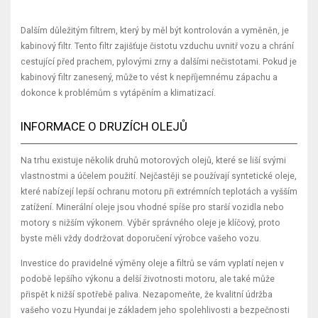
Dalším důležitým filtrem, který by měl být kontrolován a vyměněn, je
kabinový filtr. Tento filtr zajišťuje čistotu vzduchu uvnitř vozu a chrání
cestující před prachem, pylovými zrny a dalšími nečistotami. Pokud je
kabinový filtr zanesený, může to vést k nepříjemnému zápachu a
dokonce k problémům s vytápěním a klimatizací.
INFORMACE O DRUZÍCH OLEJŮ
Na trhu existuje několik druhů motorových olejů, které se liší svými
vlastnostmi a účelem použití. Nejčastěji se používají syntetické oleje,
které nabízejí lepší ochranu motoru při extrémních teplotách a vyšším
zatížení. Minerální oleje jsou vhodné spíše pro starší vozidla nebo
motory s nižším výkonem. Výběr správného oleje je klíčový, proto
byste měli vždy dodržovat doporučení výrobce vašeho vozu.
Investice do pravidelné výměny oleje a filtrů se vám vyplatí nejen v
podobě lepšího výkonu a delší životnosti motoru, ale také může
přispět k nižší spotřebě paliva. Nezapomeňte, že kvalitní údržba
vašeho vozu Hyundai je základem jeho spolehlivosti a bezpečnosti