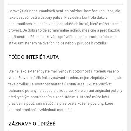
Správný tlak v pneumatikách není jen otázkou komfortu při jízdě, ale
také bezpečnosti a úspory paliva. Pravidelná kontrola tlaku v
pneumatikách je jedním z nejjednodušších kroků, které můžete sami
provést. Je dobré to dělat minimálně jednou měsíčně a před každou
delší cestou. Při specifikování správného tlaku pomohou údaje na
štítku umístěném na dveřích řidiče nebo v příručce k vozidlu.
PÉČE O INTERIÉR AUTA
Stejně jako exteriér byste měli věnovat pozornost i interiéru vašeho
vozu. Pravidelné čištění a vysávání interiéru nejen zlepšuje vzhled, ale
také prodlužuje životnost materiálů uvnitř auta. Zkuste využívat
ochranné potahy na sedadla a koberce, které chrání originální potahy
před rychlým opotřebením a znečištěním. Užitečné může být i
pravidelné používání čističů na plastové a kožené povrchy, které
zabrání praskání a vyblednutí materiálů.
ZÁZNAMY O ÚDRŽBĚ