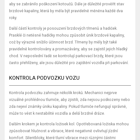
aby se zabránilo poškození kotoučů. Dále je důležité prověřit stav
brzdové kapaliny, která by měla být pravidelně měněna každé dva
roky.
Další částí kontroly je posouzení brzdových třmenů a hadiček.
Prasklé či netěsné hadičky mohou způsobit únik brzdové kapaliny,
což by výrazně snížilo účinnost brzd. Třmeny by měly být také
pravidelně kontrolovány a promazávány, aby se zajistil jejich hladký
chod. V neposlední řadě se kontrolují parkovací brzdy, které jsou
často přehlíženy, ale jsou důležité pro zajištění vozidla při parkování.
KONTROLA PODVOZKU VOZU
Kontrola podvozku zahrnuje několik kroků. Mechanici nejprve
vizuálně prohlédnou tlumiče, aby zjistili, zda nejsou poškozeny nebo
zda nejeví známky úniku kapaliny. Pokud tlumiče nefungují správně,
může to vést k nestabilitě vozidla a delší brzdné dráze.
Dalším krokem je kontrola ložisek kol. Opotřebovaná ložiska mohou
způsobovat hlučnost a vibrace, které negativně ovlivňují jízdní
komfort. Silentbloky, které tlumí vibrace mezi různými částmi