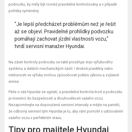
podvozku, by měly být rovněž pravidelně kontrolovány a v případě
potřeby vyměněny.
"Je lepší předcházet problémům než je řešit
až se objeví. Pravidelné prohlídky podvozku
pomáhají zachovat jízdní vlastnosti vozu,"
tvrdí servisní manažer Hyundai.
Na závěr kontroly podvozku se také prověřuje stav výfukového
systému a dalších mechanických částí. I drobné praskliny nebo
netěsnosti ve výfuku mohou způsobovat pokles výkonu a zvýšené
emise.
Péče o váš Hyundai se vyplatí, a pravidelná kontrola brzd a podvozku
je investicí do bezpečnosti a dlouhověkosti vašeho vozu.
Nezapomínejte na doporučené servisní intervaly a mějte na paměti,
že odborný servisní tým Hyundai je tu, aby vám pomohl s udržováním
vašeho vozu v perfektním stavu.
Tipy pro majitele Hyundai