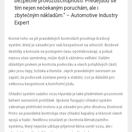
bezpečné provozuschopnosti. Předejdou se
tím nejen nečekaným poruchám, ale i
zbytečným nákladům." – Automotive Industry
Expert
Kromě toho se při pravidelných kontrolách prověřuje brzdový
systém, který je zásadní pro vaši bezpečnost na silnicích. Brzdové
destičky a kotouče se postupem času opotřebovávají, a pokud
nejsou včas vyměněny, může dojít k vážnému selhání. Dalším
důležitým prvkem je kontrola podvozku a všech pohyblivých částí,
jako jsou čepy, ložiska a tlumiče. Jejich pravidelným servisem se
zajistí, že podvozek zůstane pevný a stabilní, což je důležité pro
celkovou bezpečnost a komfortní jízdu.
Chladicí systém vašeho vozu Hyundai je také předmětem pozornosti
během servisních prohlídek. Správně fungující chladicí systém
zabraňuje přehřívání motoru a je zásadní pro jeho dlouhou životnost.
Proto se pravidelně kontroluje stav chladicí kapaliny a těsnost všech
spojů a hadic. Nedílnou součástí je i kontrola klimatizačního
systému, který nejenže udržuje příjemné klima uvnitř vozu, ale i