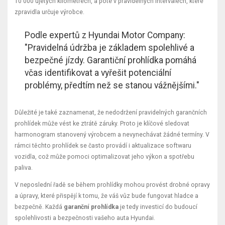
10 000 ujetých kilometrech, a poté v pravidelných intervalech, které
zpravidla určuje výrobce.
Podle expertů z Hyundai Motor Company:
"Pravidelná údržba je základem spolehlivé a
bezpečné jízdy. Garantiční prohlídka pomáhá
včas identifikovat a vyřešit potenciální
problémy, předtím než se stanou vážnějšími."
Důležité je také zaznamenat, že nedodržení pravidelných garančních
prohlídek může vést ke ztrátě záruky. Proto je klíčové sledovat
harmonogram stanovený výrobcem a nevynechávat žádné termíny. V
rámci těchto prohlídek se často provádí i aktualizace softwaru
vozidla, což může pomoci optimalizovat jeho výkon a spotřebu
paliva.
V neposlední řadě se během prohlídky mohou provést drobné opravy
a úpravy, které přispějí k tomu, že váš vůz bude fungovat hladce a
bezpečně. Každá
garanční prohlídka
je tedy investicí do budoucí
spolehlivosti a bezpečnosti vašeho auta Hyundai.