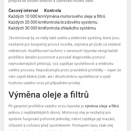
přispívá ke snížení vlhkosti a zamezení mlžení oken.
Časový interval
Kontrola
Každých 10 000 km
Výměna motorového oleje a filtrů
Každých 20 000 km
Kontrola brzdového systému
Každých 30 000 km
Kontrola chladicího systému
Zkontrolovat by se měly také světla a elektrické systémy, které jsou
nezbytné pro bezpečný provoz vozidla, zejména při jízdě za snížené
viditelnosti. Kvalifikovaní technici v servisech Hyundai věnují každé
prohlídce detailní pozornost a provádí diagnostiku pomocí
nejmodernějších přístrojů, což zajišťuje spolehlivost a efektivitu
celého procesu. Nepodceňujte proto pravidelné prohlídky – nejen že
vám zajistí klidné jízdě, ale i dlouhodobou spolehlivost a vyšší
hodnotu vašeho vozu při případném prodeji.
Výměna oleje a filtrů
Při garanční prohlídce vašeho vozu Hyundai je
výměna oleje a filtrů
jednou z nejdůležitějších úkonů. Motorový olej je nezbytný pro
správné fungování pohonné jednotky, neboť zajišťuje její mazání,
chlazení a ochranu před opotřebením. Postupem času však olej