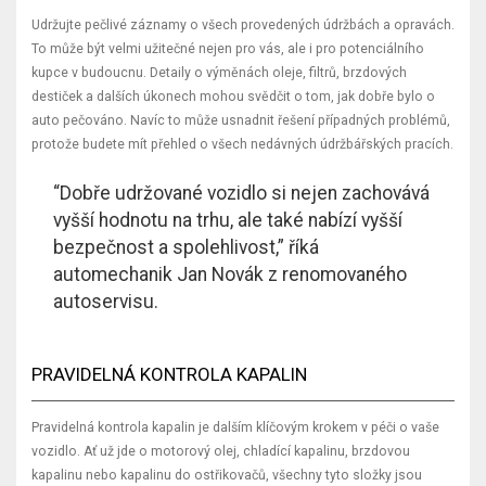
Udržujte pečlivé záznamy o všech provedených údržbách a opravách.
To může být velmi užitečné nejen pro vás, ale i pro potenciálního
kupce v budoucnu. Detaily o výměnách oleje, filtrů, brzdových
destiček a dalších úkonech mohou svědčit o tom, jak dobře bylo o
auto pečováno. Navíc to může usnadnit řešení případných problémů,
protože budete mít přehled o všech nedávných údržbářských pracích.
“Dobře udržované vozidlo si nejen zachovává
vyšší hodnotu na trhu, ale také nabízí vyšší
bezpečnost a spolehlivost,” říká
automechanik Jan Novák z renomovaného
autoservisu.
PRAVIDELNÁ KONTROLA KAPALIN
Pravidelná kontrola kapalin je dalším klíčovým krokem v péči o vaše
vozidlo. Ať už jde o motorový olej, chladící kapalinu, brzdovou
kapalinu nebo kapalinu do ostřikovačů, všechny tyto složky jsou