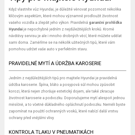
Když vlastníte vůz Hyundai, je důležité věnovat pozornost několika
klíčovým aspektům, které mohou významně prodloužit životnost
vašeho vozidla a zlepšit jeho výkon. Pravidelná
garanční prohlídka
Hyundai
je nepochybně jedním z nejdůležitějších kroků. Kromě
návštěvy servisu je ale i mnoho drobných věcí, které můžete udělat
sami doma. Zaměříme se na několik užitečných tipů, které vám
pomohou udržet vaše auto v perfektním stavu.
PRAVIDELNÉ MYTÍ A ÚDRŽBA KAROSERIE
Jedním z nejdůležitějších tipů pro majitele Hyundai je pravidelná
údržba karoserie. Špína, bláto a posypová sůl mohou způsobit
korozi, která nejen zhoršuje estetický dojem, ale také zkracuje
životnost karoserie a podvozku. Doporučujeme mytí alespoň jednou
měsíčně, a to včetně důkladného opláchnutí podvozku. Neměli byste
zapomínat na použití ochranných vosků, které nabízí další vrstvu
ochrany před vnějšími vlivy.
KONTROLA TLAKU V PNEUMATIKÁCH