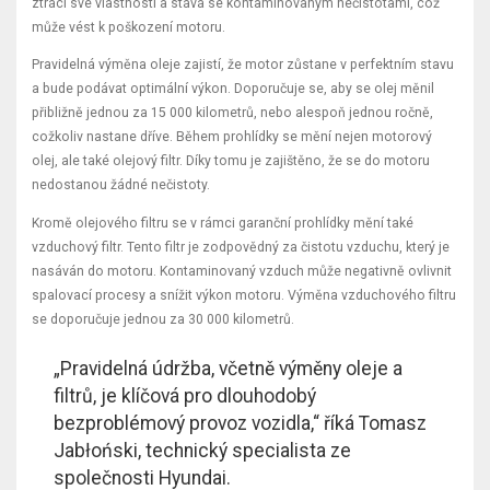
ztrácí své vlastnosti a stává se kontaminovaným nečistotami, což
může vést k poškození motoru.
Pravidelná výměna oleje zajistí, že motor zůstane v perfektním stavu
a bude podávat optimální výkon. Doporučuje se, aby se olej měnil
přibližně jednou za 15 000 kilometrů, nebo alespoň jednou ročně,
cožkoliv nastane dříve. Během prohlídky se mění nejen motorový
olej, ale také olejový filtr. Díky tomu je zajištěno, že se do motoru
nedostanou žádné nečistoty.
Kromě olejového filtru se v rámci garanční prohlídky mění také
vzduchový filtr. Tento filtr je zodpovědný za čistotu vzduchu, který je
nasáván do motoru. Kontaminovaný vzduch může negativně ovlivnit
spalovací procesy a snížit výkon motoru. Výměna vzduchového filtru
se doporučuje jednou za 30 000 kilometrů.
„Pravidelná údržba, včetně výměny oleje a
filtrů, je klíčová pro dlouhodobý
bezproblémový provoz vozidla,“ říká Tomasz
Jabłoński, technický specialista ze
společnosti Hyundai.