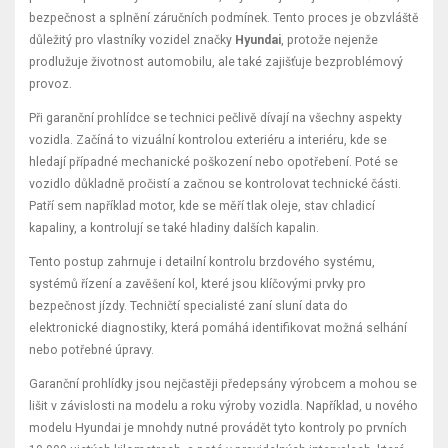
bezpečnost a splnění záručních podmínek. Tento proces je obzvláště
důležitý pro vlastníky vozidel značky
Hyundai
, protože nejenže
prodlužuje životnost automobilu, ale také zajišťuje bezproblémový
provoz.
Při garanční prohlídce se technici pečlivě dívají na všechny aspekty
vozidla. Začíná to vizuální kontrolou exteriéru a interiéru, kde se
hledají případné mechanické poškození nebo opotřebení. Poté se
vozidlo důkladně pročistí a začnou se kontrolovat technické části.
Patří sem například motor, kde se měří tlak oleje, stav chladicí
kapaliny, a kontrolují se také hladiny dalších kapalin.
Tento postup zahrnuje i detailní kontrolu brzdového systému,
systémů řízení a zavěšení kol, které jsou klíčovými prvky pro
bezpečnost jízdy. Techničtí specialisté zaní sluní data do
elektronické diagnostiky, která pomáhá identifikovat možná selhání
nebo potřebné úpravy.
Garanční prohlídky jsou nejčastěji předepsány výrobcem a mohou se
lišit v závislosti na modelu a roku výroby vozidla. Například, u nového
modelu Hyundai je mnohdy nutné provádět tyto kontroly po prvních