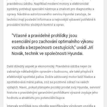
pravidelnou údržbu. Například moderní motory a elektronické
systémy potřebují speciální nástroje a znalosti pro diagnostiku a
opravy. Návštěva autorizovaného servisu Hyundai zaručuje, že
technici mají poslední informace a nejnovější vybavení potřebné k
provádění těchto složitých kontrol a oprav.
"Včasné a pravidelné prohlídky jsou
esenciální pro zachování optimalního výkonu
vozidla a bezpečnosti cestujících," uvádí Jiří
Novák, technik ve společnosti Hyundai.
Další důležitý aspekt je ekonomický. Pravidelná údržba nejen že
zabraňuje nákladnějším opravám v budoucnu, ale také přispívá k
efektivnější spotřebě paliva. Dobře udržovaný motor běží hladce a
spotřebovává méně paliva, což se pozitivně odrazí na vašich
výdajích. Navíc, pokud plánujete později prodat svůj Hyundai, servisní
historie s pravidelnými garančními prohlídkami výrazně zvyšuje jeho
hodnotu a atraktivitu pro potenciální kupce.
Intervaly prohlídek jsou obvykle specifikovány výrobcem vozidla a