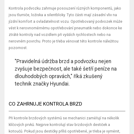
Kontrola podvozku zahrnuje posouzení různých komponentů, jako
jsou tlumiče, ložiska a silentbloky. Tyto části mají zásadní vliv na
jízdní komfort a ovladatelnost vozu. Opotřebovaný podvozek může
vést k nerovnoměrnému opotřebování pneumatik nebo dokonce ke
ztrátě kontroly nad vozidlem při vyšších rychlostech nebo na
nerovném povrchu. Proto je třeba věnovat této kontrole náležitou
pozornost.
"Pravidelná údržba brzd a podvozku nejen
zvyšuje bezpečnost, ale také šetří peníze na
dlouhodobých opravách," říká zkušený
technik značky Hyundai.
CO ZAHRNUJE KONTROLA BRZD
Při kontrole brzdových systémů se mechanici zaměřují na několik
klíčových prvků. Nejprve kontrolují stav brzdových destiček a
kotoučů. Pokud jsou destičky příliš opotřebené, je třeba je vyměnit,