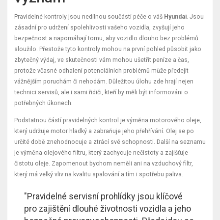
Pravidelné kontroly jsou nedílnou součástí péče o váš
Hyundai
. Jsou
zásadní pro udržení spolehlivosti vašeho vozidla, zvyšují jeho
bezpečnost a napomáhají tomu, aby vozidlo dlouho bez problémů
sloužilo. Přestože tyto kontroly mohou na první pohled působit jako
zbytečný výdaj, ve skutečnosti vám mohou ušetřit peníze a čas,
protože včasné odhalení potenciálních problémů může předejít
vážnějším poruchám či nehodám. Důležitou úlohu zde hrají nejen
technici servisů, ale i sami řidiči, kteří by měli být informováni o
potřebných úkonech.
Podstatnou částí pravidelných kontrol je výměna motorového oleje,
který udržuje motor hladký a zabraňuje jeho přehřívání. Olej se po
určité době znehodnocuje a ztrácí své schopnosti. Další na seznamu
je výměna olejového filtru, který zachycuje nečistoty a zajišťuje
čistotu oleje. Zapomenout bychom neměli ani na vzduchový filtr,
který má velký vliv na kvalitu spalování a tím i spotřebu paliva.
"Pravidelné servisní prohlídky jsou klíčové
pro zajištění dlouhé životnosti vozidla a jeho