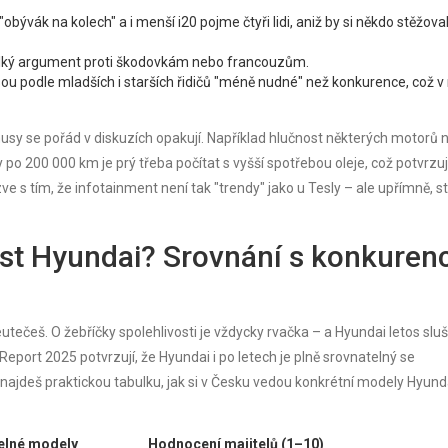
e "obývák na kolech" a i menší i20 pojme čtyři lidi, aniž by si někdo stěžova
velký argument proti škodovkám nebo francouzům.
ou podle mladších i starších řidičů "méně nudné" než konkurence, což v
sy se pořád v diskuzích opakují. Například hlučnost některých motorů 
ly po 200 000 km je prý třeba počítat s vyšší spotřebou oleje, což potvrzuj
 s tím, že infotainment není tak "trendy" jako u Tesly – ale upřímně, st
ost Hyundai? Srovnání s konkurenc
tečeš. O žebříčky spolehlivosti je vždycky rvačka – a Hyundai letos slu
ort 2025 potvrzují, že Hyundai i po letech je plně srovnatelný se
ajdeš praktickou tabulku, jak si v Česku vedou konkrétní modely Hyund
elné modely
Hodnocení majitelů (1–10)