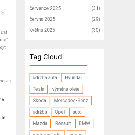
července 2025
(31)
íc
června 2025
(29)
května 2025
(30)
ožná
uta".
ojít
Tag Cloud
údržba auta
Hyundai
nejvíc,
Tesla
výměna oleje
dné
Škoda
Mercedes-Benz
údržba
Opel
auto
 tě
Mazda
Renault
BMW
motorový olej
servis