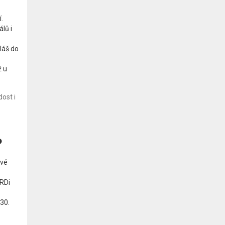
.
lů i
láš do
ž u
ost i
?
ové
CRDi
i30.