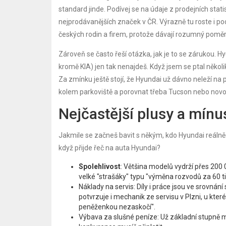
standard jinde. Podívej se na údaje z prodejních stati
nejprodávanějších značek v ČR. Výrazně tu roste i podí
českých rodin a firem, protože dávají rozumný poměr 
Zároveň se často řeší otázka, jak je to se zárukou. 
kromě KIA) jen tak nenajdeš. Když jsem se ptal několik
Za zmínku ještě stojí, že Hyundai už dávno neleží na 
kolem parkoviště a porovnat třeba Tucson nebo novo
Nejčastější plusy a mínu
Jakmile se začneš bavit s někým, kdo Hyundai reálně j
když přijde řeč na auta Hyundai?
Spolehlivost
: Většina modelů vydrží přes 200
velké "strašáky" typu "výměna rozvodů za 60 ti
Náklady na servis: Díly i práce jsou ve srovn
potvrzuje i mechanik ze servisu v Plzni, u kter
peněženkou nezaskočí".
Výbava za slušné peníze: Už základní stupně ma