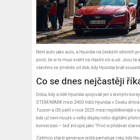
Není auto jako auto, a Hyundai na českých silnicích p
pocit, že si to musí ověřit na vlastní oči a uši. Jsou 
všechno se změnilo od dob, kdy Hyundai brali soused
Co se dnes nejčastěji řík
Doba, kdy si lidé Hyundai spojovali jen s levnými kor
STEM/MARK mezi 2400 řidiči Hyundai v Česku drtivá v
Tucson a i30 patří v roce 2025 mezi nejoblíbenější v
kde už není nouze o velký displej nebo digitální přís
konverzaci – teď zní spíš jako "Proč si přidávat staros
Zatímco starší generace ještě pamatuje roky, kdy Hy