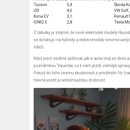
Tucson
5,4
Škoda Ka
i30
4,6
VW Golf,
Kona EV
3,1
Renault 
IONIQ 5
2,8
Tesla Mo
Z tabulky je zřejmé, že nové elektrické modely Hyundai
se dotahují i na hybridy a elektromobily renomovan
řidičů.
Když jsem osobně zjišťoval, jak si auta stojí po dvo
poznámkou "Hyundai, co k nám jezdí, vážnější opravy 
Pokud do toho vezmu zkušenosti z privátních fór (nap
hlavně jezdit a neřešit každou drobnost.