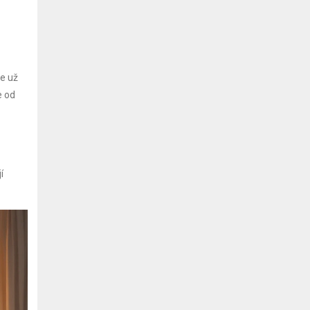
le už
e od
í