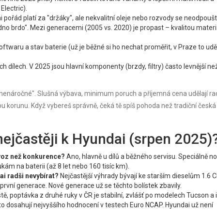
lectric).
i pořád platí za "držáky", ale nekvalitní oleje nebo rozvody se neodpouští
dno brdo". Mezi generacemi (2005 vs. 2020) je propast – kvalitou materiá
oftwaru a stav baterie (už je běžné si ho nechat proměřit, v Praze to udě
 dílech. V 2025 jsou hlavní komponenty (brzdy, filtry) často levnější ne
"nenáročné". Slušná výbava, minimum poruch a příjemná cena udělají rad
u korunu. Když vybereš správně, čeká tě spíš pohoda než tradiční česká
nejčastěji k Hyundai (srpen 2025)
ovoz než konkurence?
Ano, hlavně u dílů a běžného servisu. Speciálně n
ám na baterii (až 8 let nebo 160 tisíc km).
ai radši nevybírat?
Nejčastější výhrady bývají ke starším dieselům 1.6 
vní generace. Nové generace už se těchto bolístek zbavily.
tě, poptávka z druhé ruky v ČR je stabilní, zvlášť po modelech Tucson a 
o dosahují nejvyššího hodnocení v testech Euro NCAP. Hyundai už není