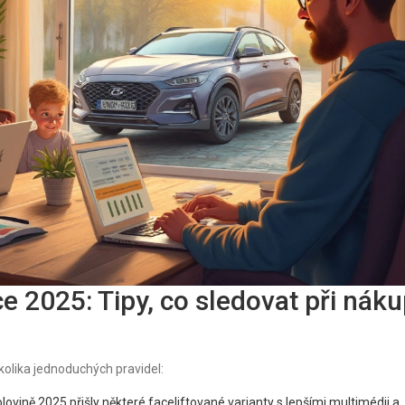
e 2025: Tipy, co sledovat při náku
kolika jednoduchých pravidel:
ovině 2025 přišly některé faceliftované varianty s lepšími multimédii a