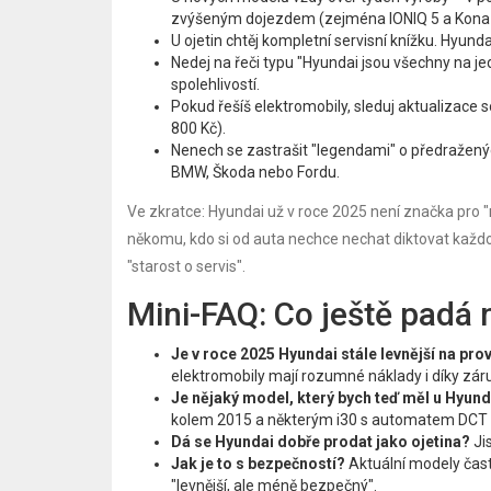
zvýšeným dojezdem (zejména IONIQ 5 a Kona E
U ojetin chtěj kompletní servisní knížku. Hyunda
Nedej na řeči typu "Hyundai jsou všechny na je
spolehlivostí.
Pokud řešíš elektromobily, sleduj aktualizace s
800 Kč).
Nenech se zastrašit "legendami" o předražených
BMW, Škoda nebo Fordu.
Ve zkratce: Hyundai už v roce 2025 není značka pro 
někomu, kdo si od auta nechce nechat diktovat každo
"starost o servis".
Mini-FAQ: Co ještě padá 
Je v roce 2025 Hyundai stále levnější na pr
elektromobily mají rozumné náklady i díky záruk
Je nějaký model, který bych teď měl u Hyund
kolem 2015 a některým i30 s automatem DCT pr
Dá se Hyundai dobře prodat jako ojetina?
Jis
Jak je to s bezpečností?
Aktuální modely čast
"levnější, ale méně bezpečný".