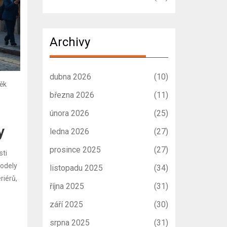
Archivy
dubna 2026
(10)
věk
března 2026
(11)
února 2026
(25)
y
ledna 2026
(27)
prosince 2025
(27)
sti
Modely
listopadu 2025
(34)
riérů,
října 2025
(31)
září 2025
(30)
srpna 2025
(31)