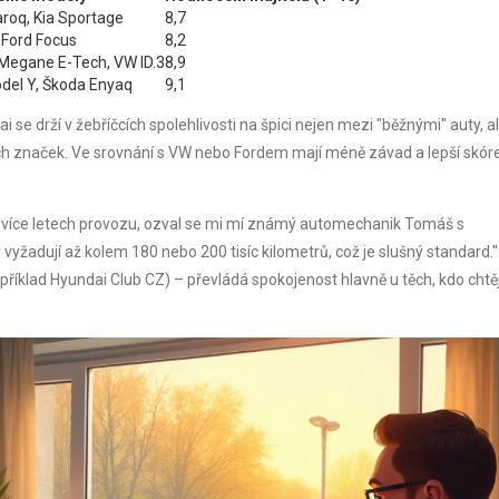
roq, Kia Sportage
8,7
 Ford Focus
8,2
Megane E-Tech, VW ID.3
8,9
del Y, Škoda Enyaq
9,1
 se drží v žebříčcích spolehlivosti na špici nejen mezi "běžnými" auty, a
ých značek. Ve srovnání s VW nebo Fordem mají méně závad a lepší skór
u a více letech provozu, ozval se mi mí známý automechanik Tomáš s
vyžadují až kolem 180 nebo 200 tisíc kilometrů, což je slušný standard."
říklad Hyundai Club CZ) – převládá spokojenost hlavně u těch, kdo chtěj