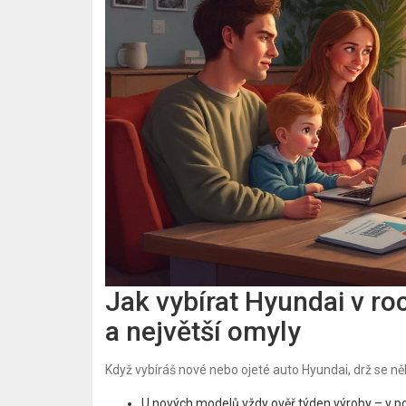
Jak vybírat Hyundai v roc
a největší omyly
Když vybíráš nové nebo ojeté auto Hyundai, drž se ně
U nových modelů vždy ověř týden výroby – v pol