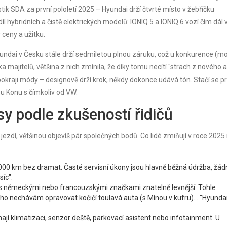
stik SDA za první pololetí 2025 – Hyundai drží čtvrté místo v žebříčku
l hybridních a čistě elektrických modelů: IONIQ 5 a IONIQ 6 vozí čím dál v
ceny a užitku.
Hyundai v Česku stále drží sedmiletou plnou záruku, což u konkurence (m
a majitelů, většina z nich zmínila, že díky tomu necítí "strach z nového a
pokraji módy – designově drží krok, někdy dokonce udává tón. Stačí se pr
u Konu s čímkoliv od VW.
sy podle zkušeností řidičů
ezdí, většinou objevíš pár společných bodů. Co lidé zmiňují v roce 2025 
 000 km bez dramat. Časté servisní úkony jsou hlavně běžná údržba, žá
síc".
ání s německými nebo francouzskými značkami znatelně levnější. Tohle
ého nechávám opravovat kočičí toulavá auta (s Mínou v kufru)... "Hyundai
jí klimatizaci, senzor deště, parkovací asistent nebo infotainment. U