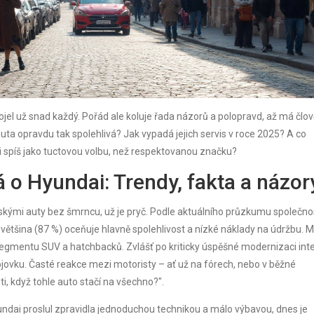
rojel už snad každý. Pořád ale koluje řada názorů a polopravd, až má člo
ta auta opravdu tak spolehlivá? Jak vypadá jejich servis v roce 2025? A co
i spíš jako tuctovou volbu, než respektovanou značku?
á o Hyundai: Trendy, fakta a názor
ejskými auty bez šmrncu, už je pryč. Podle aktuálního průzkumu společno
ětšina (87 %) oceňuje hlavně spolehlivost a nízké náklady na údržbu. 
 segmentu SUV a hatchbacků. Zvlášť po kriticky úspěšné modernizaci inte
trojovku. Časté reakce mezi motoristy – ať už na fórech, nebo v běžné
ti, když tohle auto stačí na všechno?".
undai proslul zpravidla jednoduchou technikou a málo výbavou, dnes je