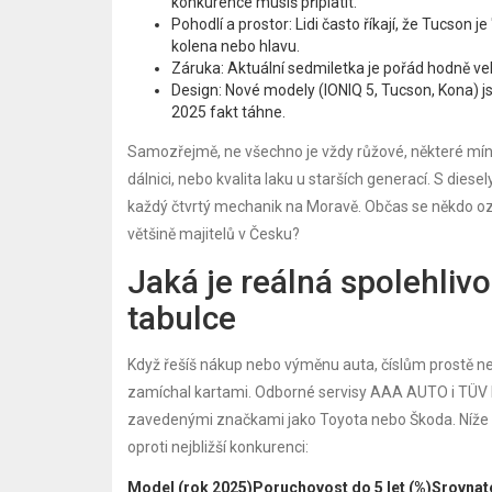
konkurence musíš připlatit.
Pohodlí a prostor: Lidi často říkají, že Tucson j
kolena nebo hlavu.
Záruka: Aktuální sedmiletka je pořád hodně 
Design: Nové modely (IONIQ 5, Tucson, Kona) js
2025 fakt táhne.
Samozřejmě, ne všechno je vždy růžové, některé mínu
dálnici, nebo kvalita laku u starších generací. S diese
každý čtvrtý mechanik na Moravě. Občas se někdo ozve
většině majitelů v Česku?
Jaká je reálná spolehliv
tabulce
Když řešíš nákup nebo výměnu auta, číslům prostě neu
zamíchal kartami. Odborné servisy AAA AUTO i TÜV Rep
zavedenými značkami jako Toyota nebo Škoda. Níže n
oproti nejbližší konkurenci:
Model (rok 2025)
Poruchovost do 5 let (%)
Srovnat