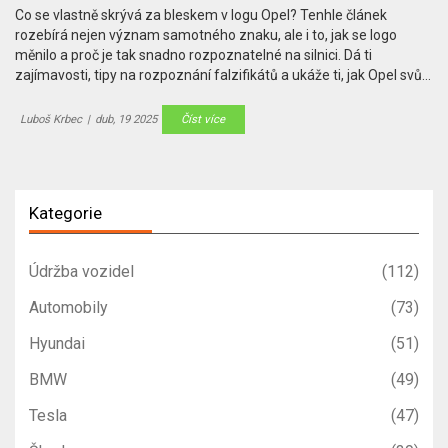
Co se vlastně skrývá za bleskem v logu Opel? Tenhle článek
rozebírá nejen význam samotného znaku, ale i to, jak se logo
měnilo a proč je tak snadno rozpoznatelné na silnici. Dá ti
zajímavosti, tipy na rozpoznání falzifikátů a ukáže ti, jak Opel svůj
znak používá v marketingu. Žádná nudná fakta, jen užitečné
informace z praxe. Pokud jsi milovník aut nebo jen zvědavý, tady
Luboš Krbec
|
dub, 19 2025
Číst více
najdeš všechno, co tě kolem znaku Opel může zajímat.
Kategorie
Údržba vozidel
(112)
Automobily
(73)
Hyundai
(51)
BMW
(49)
Tesla
(47)