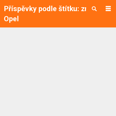
Příspěvky podle štítku: znak
Opel