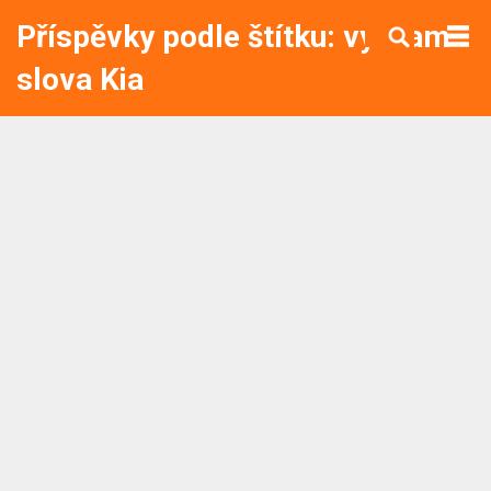
Příspěvky podle štítku: význam
slova Kia