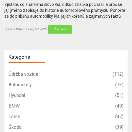
Zjistěte, co znamená slovo Kia, odkud značka pochází, a proč se
její jméno zapisuje do historie automobilového průmyslu. Ponořte
se do příběhu automobilky Kia, jejích kořenů a zajímavých faktů.
Luboš Krbec
|
čen, 27 2025
Číst více
Kategorie
Údržba vozidel
(112)
Automobily
(73)
Hyundai
(51)
BMW
(49)
Tesla
(47)
Škoda
(39)