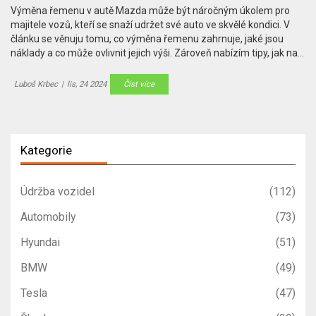
Výměna řemenu v autě Mazda může být náročným úkolem pro
majitele vozů, kteří se snaží udržet své auto ve skvělé kondici. V
článku se věnuju tomu, co výměna řemenu zahrnuje, jaké jsou
náklady a co může ovlivnit jejich výši. Zároveň nabízím tipy, jak najít
spolehlivého mechanika a jak může pravidelná údržba prodloužit
životnost vašeho auta. Obsáhlý pohled přináší praktické rady a
Luboš Krbec
|
lis, 24 2024
Číst více
užitečné informace pro každého majitele Mazdy.
Kategorie
Údržba vozidel
(112)
Automobily
(73)
Hyundai
(51)
BMW
(49)
Tesla
(47)