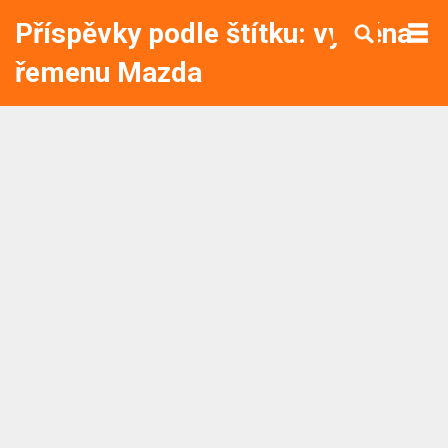
Příspěvky podle štítku: výměna
řemenu Mazda