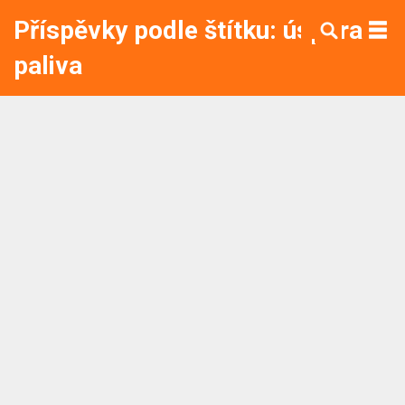
Příspěvky podle štítku: úspora
paliva