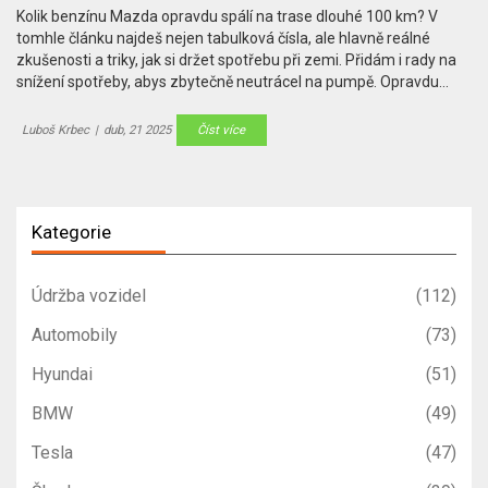
Kolik benzínu Mazda opravdu spálí na trase dlouhé 100 km? V
tomhle článku najdeš nejen tabulková čísla, ale hlavně reálné
zkušenosti a triky, jak si držet spotřebu při zemi. Přidám i rady na
snížení spotřeby, abys zbytečně neutrácel na pumpě. Opravdu
záleží víc na stylu jízdy než na roku výroby nebo typu motoru? A na
co si dát pozor, když chceš na jedno natankování dojet co nejdál?
Luboš Krbec
|
dub, 21 2025
Číst více
Čekej konkrétní příklady z českých silnic a pár překvapení.
Kategorie
Údržba vozidel
(112)
Automobily
(73)
Hyundai
(51)
BMW
(49)
Tesla
(47)