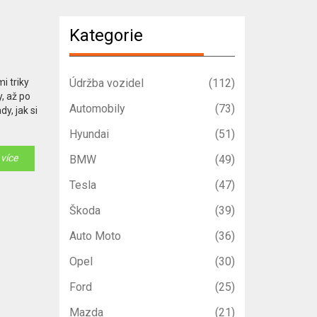
Kategorie
i triky
Údržba vozidel
(112)
, až po
Automobily
(73)
y, jak si
Hyundai
(51)
 více
BMW
(49)
Tesla
(47)
Škoda
(39)
Auto Moto
(36)
Opel
(30)
Ford
(25)
Mazda
(21)