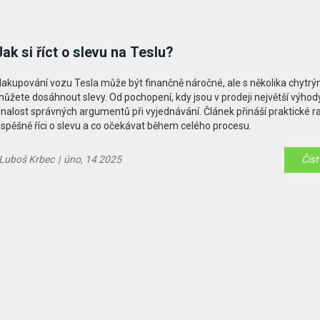
Jak si říct o slevu na Teslu?
akupování vozu Tesla může být finančně náročné, ale s několika chytrým
ůžete dosáhnout slevy. Od pochopení, kdy jsou v prodeji největší výhody
nalost správných argumentů při vyjednávání. Článek přináší praktické rad
spěšně říci o slevu a co očekávat během celého procesu.
Luboš Krbec
|
úno, 14 2025
Číst