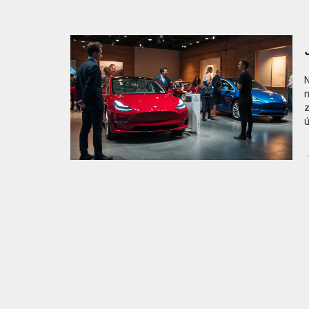
N
m
z
ú