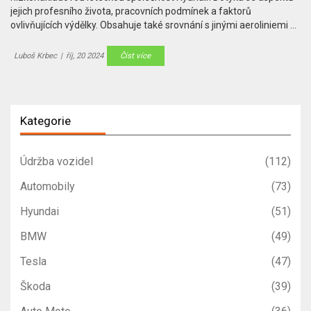
jejich profesního života, pracovních podmínek a faktorů
ovlivňujících výdělky. Obsahuje také srovnání s jinými aeroliniemi a
tipy pro ty, kteří uvažují o kariéře pilota. Čtenář získá komplexní
pohled na tuto atraktivní, ale náročnou profesi.
Luboš Krbec
|
říj, 20 2024
Číst více
Kategorie
Údržba vozidel
(112)
Automobily
(73)
Hyundai
(51)
BMW
(49)
Tesla
(47)
Škoda
(39)