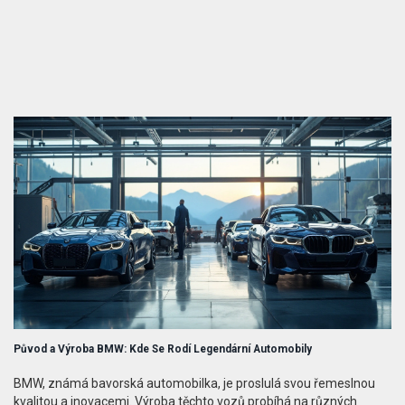
Původ a Výroba BMW: Kde Se Rodí Legendární Automobily
BMW, známá bavorská automobilka, je proslulá svou řemeslnou
kvalitou a inovacemi. Výroba těchto vozů probíhá na různých