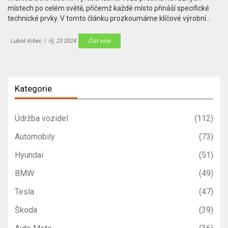
místech po celém světě, přičemž každé místo přináší specifické
technické prvky. V tomto článku prozkoumáme klíčové výrobní
závody BMW a způsoby, jakými jednotlivé regiony přispívají k
charakteristické podobě vozů BMW. Zajímavý pohled na historii a
Luboš Krbec
|
říj, 23 2024
Číst více
současný stav výroby rozšíří vaše znalosti o této renomované
značce.
Kategorie
Údržba vozidel
(112)
Automobily
(73)
Hyundai
(51)
BMW
(49)
Tesla
(47)
Škoda
(39)