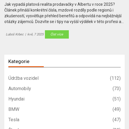
Jak vypadá platová realita prodavačky v Albertu v roce 2025?
Článek přináší konkrétní čísla, mzdové rozdíly podle regionů i
zkušeností, vysvětluje přehled benefitů a odpovídá na nejběžnější
otázky zájemců. Dozvíte se i tipy na vyšší výdělek v této profesi a
zjistíte, jak se liší platy oproti jiným supermarketům. Praktické rady
vám usnadní rozhodování o práci v obchodě.
Luboš Krbec
|
kvě, 7 2025
Číst více
Kategorie
Údržba vozidel
(112)
Automobily
(73)
Hyundai
(51)
BMW
(49)
Tesla
(47)