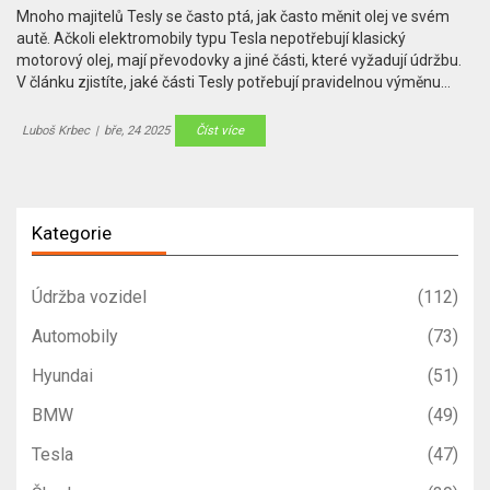
Mnoho majitelů Tesly se často ptá, jak často měnit olej ve svém
autě. Ačkoli elektromobily typu Tesla nepotřebují klasický
motorový olej, mají převodovky a jiné části, které vyžadují údržbu.
V článku zjistíte, jaké části Tesly potřebují pravidelnou výměnu
oleje a jak se o svůj elektromobil nejlépe starat. Navíc se podíváme
na několik zajímavých faktů o údržbě Tesel v českém podnebí.
Luboš Krbec
|
bře, 24 2025
Číst více
Kategorie
Údržba vozidel
(112)
Automobily
(73)
Hyundai
(51)
BMW
(49)
Tesla
(47)