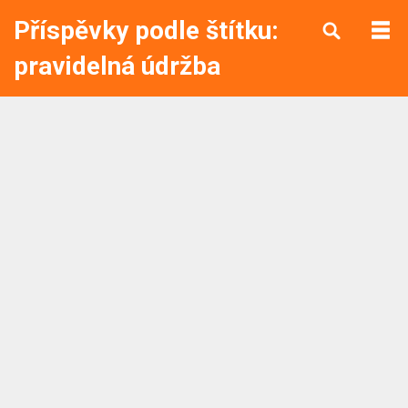
Příspěvky podle štítku:
pravidelná údržba