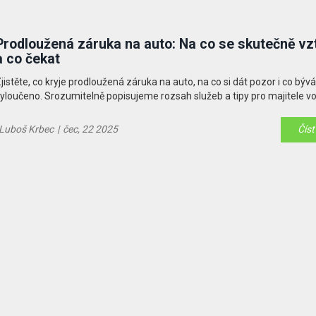
Prodloužená záruka na auto: Na co se skutečně vz
a co čekat
jistěte, co kryje prodloužená záruka na auto, na co si dát pozor i co bývá
yloučeno. Srozumitelně popisujeme rozsah služeb a tipy pro majitele vo
Luboš Krbec
|
čec, 22 2025
Číst