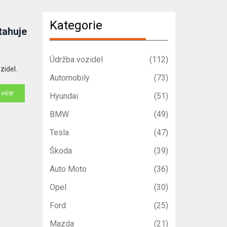
Kategorie
tahuje
Údržba vozidel
(112)
zidel.
Automobily
(73)
 více
Hyundai
(51)
BMW
(49)
Tesla
(47)
Škoda
(39)
Auto Moto
(36)
Opel
(30)
Ford
(25)
Mazda
(21)