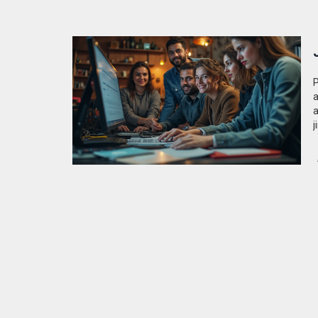
P
a
a
j
z
i