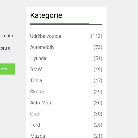
Kategorie
. Tento
Údržba vozidel
(112)
Automobily
(73)
toru a
Hyundai
(51)
 více
BMW
(49)
Tesla
(47)
Škoda
(39)
Auto Moto
(36)
Opel
(30)
Ford
(25)
Mazda
(21)