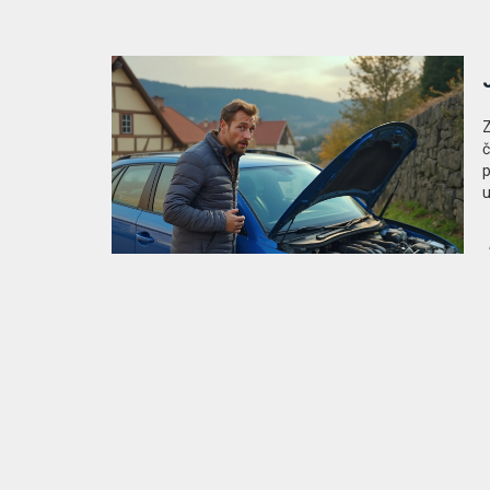
Z
č
p
u