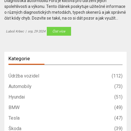
Diagnostika automobilů Ford je klíčová pro udržení jejich
spolehlivosti a výkonu. Tento článek poskytuje užitečné informace
o různých diagnostických metodách, typech skenerů a jak správně
číst kódy chyb. Dozvíte se také, na co si dát pozor a jak využít
diagnostiku pro udržení vašeho Fordu ve skvělém stavu.
Luboš Krbec
|
srp, 29 2024
Číst více
Kategorie
Údržba vozidel
(112)
Automobily
(73)
Hyundai
(51)
BMW
(49)
Tesla
(47)
Škoda
(39)