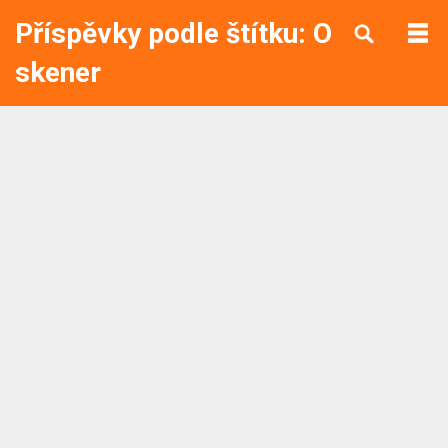
Příspěvky podle štítku: OBD
skener