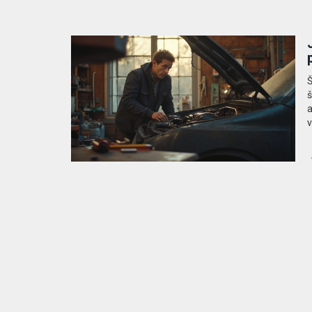
Š
š
a
v
s