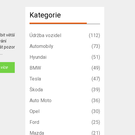
Kategorie
it větší
Údržba vozidel
(112)
vání
Automobily
(73)
dát pozor
Hyundai
(51)
 více
BMW
(49)
Tesla
(47)
Škoda
(39)
Auto Moto
(36)
Opel
(30)
Ford
(25)
Mazda
(21)