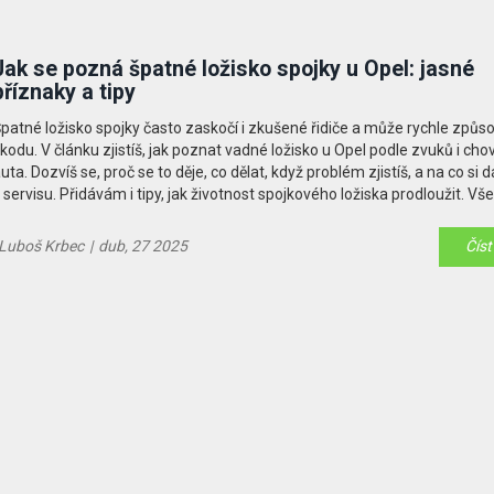
Jak se pozná špatné ložisko spojky u Opel: jasné
příznaky a tipy
patné ložisko spojky často zaskočí i zkušené řidiče a může rychle způsob
kodu. V článku zjistíš, jak poznat vadné ložisko u Opel podle zvuků i cho
uta. Dozvíš se, proč se to děje, co dělat, když problém zjistíš, a na co si 
 servisu. Přidávám i tipy, jak životnost spojkového ložiska prodloužit. Vše
rozumitelně a bez omáčky.
Luboš Krbec
|
dub, 27 2025
Číst