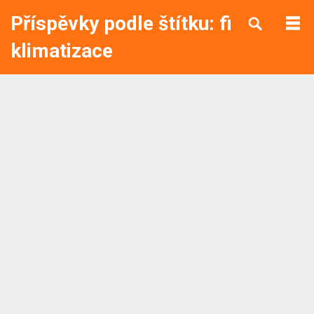
Příspěvky podle štítku: filtr
klimatizace