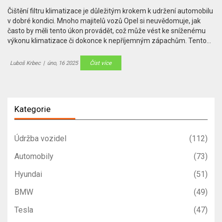
Čištění filtru klimatizace je důležitým krokem k udržení automobilu
v dobré kondici. Mnoho majitelů vozů Opel si neuvědomuje, jak
často by měli tento úkon provádět, což může vést ke sníženému
výkonu klimatizace či dokonce k nepříjemným zápachům. Tento
článek poskytne praktické tipy a triky, jak efektivně čistit filtry
klimatizace ve vozech Opel a prodloužit jejich životnost.
Luboš Krbec
|
úno, 16 2025
Číst více
Kategorie
Údržba vozidel
(112)
Automobily
(73)
Hyundai
(51)
BMW
(49)
Tesla
(47)