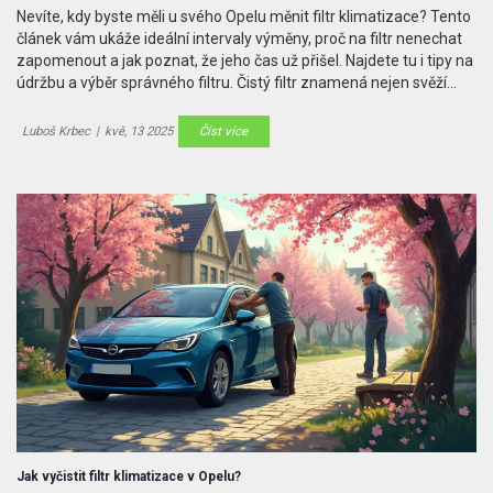
Nevíte, kdy byste měli u svého Opelu měnit filtr klimatizace? Tento
článek vám ukáže ideální intervaly výměny, proč na filtr nenechat
zapomenout a jak poznat, že jeho čas už přišel. Najdete tu i tipy na
údržbu a výběr správného filtru. Čistý filtr znamená nejen svěží
vzduch v autě, ale i ochranu zdraví posádky. Přečtěte si vše, co
potřebujete vědět.
Luboš Krbec
|
kvě, 13 2025
Číst více
Jak vyčistit filtr klimatizace v Opelu?