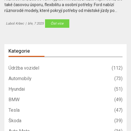
také časovou úsporu, flexibilitu a osobní potřeby. Ford nabízí
různorodé modely, které pokryjí potřeby od městské jízdy po
rodinné výlety. Důležitým faktorem jsou i náklady na údržbu a
aktuální nabídky na trhu.
Luboš Krbec
|
bře, 7 2025
Číst více
Kategorie
Údržba vozidel
(112)
Automobily
(73)
Hyundai
(51)
BMW
(49)
Tesla
(47)
Škoda
(39)