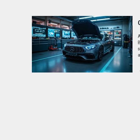
A
B
s
a
ú
z
t