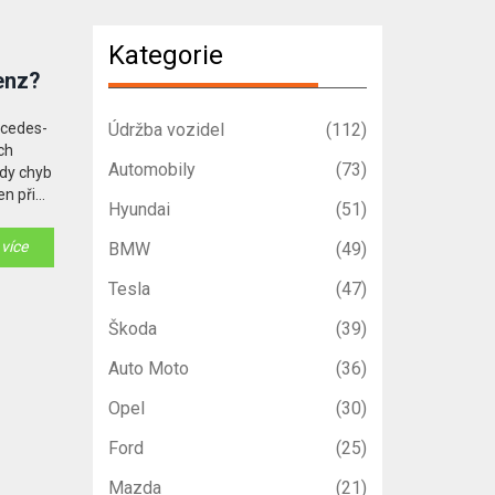
Kategorie
enz?
rcedes-
Údržba vozidel
(112)
ch
Automobily
(73)
ódy chyb
en při
Hyundai
(51)
 se
u být
 více
BMW
(49)
Tesla
(47)
Škoda
(39)
Auto Moto
(36)
Opel
(30)
Ford
(25)
Mazda
(21)