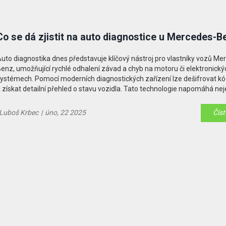
Co se dá zjistit na auto diagnostice u Mercedes-B
uto diagnostika dnes představuje klíčový nástroj pro vlastníky vozů Me
enz, umožňující rychlé odhalení závad a chyb na motoru či elektronický
ystémech. Pomocí moderních diagnostických zařízení lze dešifrovat k
 získat detailní přehled o stavu vozidla. Tato technologie napomáhá nej
držbě a servisu, ale také zvyšuje celkovou bezpečnost vozidla. V článku
aměříme na to, jaké informace můžete z diagnostiky získat a jak moho
Luboš Krbec
|
úno, 22 2025
Číst
yto poznatky užitečné pro váš vůz.