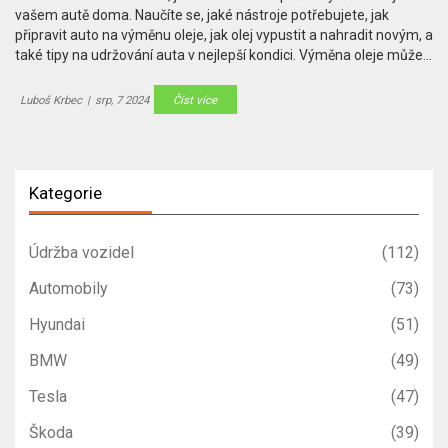
vašem autě doma. Naučíte se, jaké nástroje potřebujete, jak
připravit auto na výměnu oleje, jak olej vypustit a nahradit novým, a
také tipy na udržování auta v nejlepší kondici. Výměna oleje může
být snadná a zvládnete ji sami během chvíle.
Luboš Krbec
|
srp, 7 2024
Číst více
Kategorie
Údržba vozidel
(112)
Automobily
(73)
Hyundai
(51)
BMW
(49)
Tesla
(47)
Škoda
(39)