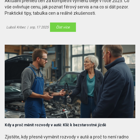
Aktuální přehled cen za kompletní výměnu oleje v roce 2025. Co
vše ovlivňuje cenu, jak poznat férový servis a na co si dát pozor.
Praktické tipy, tabulka cen a reálné zkušenosti.
Luboš Krbec
|
srp, 17 2025
Číst více
Kdy a proč měnit rozvody v autě: Klíč k bezstarostné jízdě
Zjistěte, kdy přesně vyměnit rozvody v autě a proč to není radno