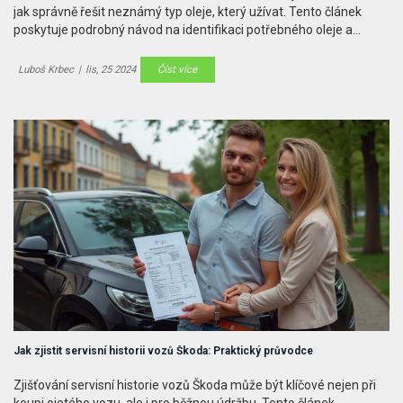
jak správně řešit neznámý typ oleje, který užívat. Tento článek
poskytuje podrobný návod na identifikaci potřebného oleje a
zahrnuje tipy pro údržbu. Vysvětluje také, proč je volba správného
oleje tak klíčová pro vás i vaše auto.
Luboš Krbec
|
lis, 25 2024
Číst více
Jak zjistit servisní historii vozů Škoda: Praktický průvodce
Zjišťování servisní historie vozů Škoda může být klíčové nejen při