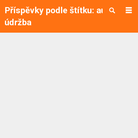
Příspěvky podle štítku: auto
údržba