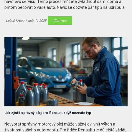
návštěvu servisu. Tento proces můžete zvládnout sami doma a
přitom pečovat o vaše auto. Navíc se dozvíte pár tipů na údržbu a
zajímavá fakta o oleji jako klíčové součásti motoru. Pokud si nejste
jisti, kde začít, tento článek vás provede jednotlivými kroky, abyste
Luboš Krbec
|
dub, 11 2025
Číst více
si byli jistí, že nic nepřehlédnete.
Jak zjistit správný olej pro Renault, když neznáte typ
Nevybrat správný motorový olej může vážně ovlivnit výkon a
životnost vašeho automobilu. Pro řidiče Renaultu je důležité vědět,