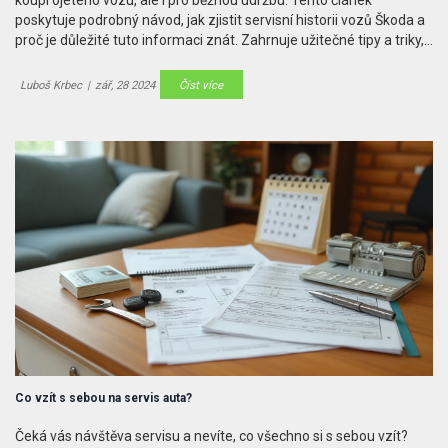
koupi ojetého vozu, ale i pro běžnou údržbu. Tento článek
poskytuje podrobný návod, jak zjistit servisní historii vozů Škoda a
proč je důležité tuto informaci znát. Zahrnuje užitečné tipy a triky,
jak se vyhnout podvodům a zajistit si spolehlivé informace.
Luboš Krbec
|
zář, 28 2024
Číst více
Co vzít s sebou na servis auta?
Čeká vás návštěva servisu a nevíte, co všechno si s sebou vzít?