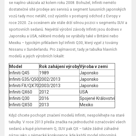
se naplno ukázala až kolem roku 2008. Bohužel, Infiniti nemělo
dostatečné sítě prodeje ani servisů a segment luxusních japonských
vozů tady moc netáhl, což vyústilo v postupný odchod z Evropy v
roce 2020. Za oceánem ale stále drží silnou pozici v segmentu SUV a
sportovních sedanů. Největší výrobní závody Infiniti jsou dodnes v
Japonsku a USA, některé modely se vyráběly také v Británii nebo
Mexiku – typickým příkladem byl Infiniti Q30, který vyjel z továrny
Nissanu v Sunderlandu. Pro zajímavost, tady je tabulka hlavních
modelů a jejich výrobních lokalit:
Model
Rok zahájení výroby
Výroba v zemi
Infiniti Q45
1989
Japonsko
Infiniti G35/Q50
2002/2013
Japonsko
Infiniti FX/QX70
2003/2013
Japonsko
Infiniti QX60
2012
USA
Infiniti Q30
2016
Spojené Království
Infiniti QX50
2013
Mexiko
Když chcete pochopit značení modelů Infiniti, nespoléhejte na staré
tabulky. V roce 2013 přešla značka na jednoduché označování všech
sedanů a kupé písmenem Q, SUV pak QX – takže žádné záhadné
názvy jako u německé konkurence, kde každý model připomíná