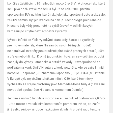
končily v žebříčcích „10 nejlepších motorů světa“. A chcete fakt, který
se u piva hodí? Právě model FX byl už od roku 2003 prvním
sportovním SUV na trhu, které fakt jelo jako sportovní auto a ukázalo,
že SUV nemusí být jen krabice na nákup. Technologie přebírané od
Nissanu byly vždy posunuté na vyšší úroveň – od hliníkových
karoserií po chytré bezpečnostní systémy.
Výroba Infiniti se řídila vysokými standardy, často se využívaly
prémiové materiály, které Nissan do svých běžných modelů
neinstaloval. Interiéry jsou tradičně plné ručně prošitých detailů, kůže
a dřeva nebo hliníku. Kromě japonských továren se v určitém období
zapojily do výroby i americké a britské závody. Pravděpodobně se
podíváte na konkrétní VIN auta a z kódu poznáte, kde se vaše Infiniti
narodilo – například „J“ znamená Japonsko, „5“ je USA a „S“ Británie.
V Evropě byla největším tahákem Infiniti Q30, které technicky
vycházelo ze stejné platformy jako Mercedes-Benz třídy A (navázání
novodobé spolupráce Nissanu s koncernem Daimler).
Jedním z unikátů Infiniti je motorizace – například přelomový 2,0l VC-
Turbo motor s variabilním kompresním poměrem. Něco, co zatím
jiný velkosériový výrobce nezkopíroval. Infiniti prostě rádo testuje