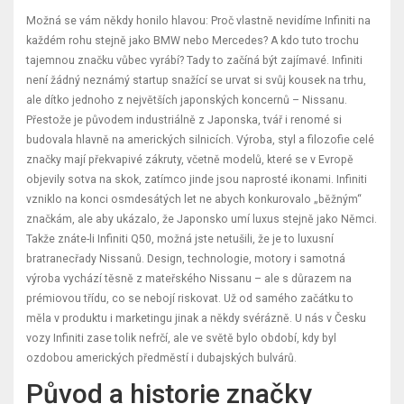
Možná se vám někdy honilo hlavou: Proč vlastně nevidíme Infiniti na
každém rohu stejně jako BMW nebo Mercedes? A kdo tuto trochu
tajemnou značku vůbec vyrábí? Tady to začíná být zajímavé. Infiniti
není žádný neznámý startup snažící se urvat si svůj kousek na trhu,
ale dítko jednoho z největších japonských koncernů – Nissanu.
Přestože je původem industriálně z Japonska, tvář i renomé si
budovala hlavně na amerických silnicích. Výroba, styl a filozofie celé
značky mají překvapivé zákruty, včetně modelů, které se v Evropě
objevily sotva na skok, zatímco jinde jsou naprosté ikonami. Infiniti
vzniklo na konci osmdesátých let ne abych konkurovalo „běžným“
značkám, ale aby ukázalo, že Japonsko umí luxus stejně jako Němci.
Takže znáte-li Infiniti Q50, možná jste netušili, že je to luxusní
bratranecřady Nissanů. Design, technologie, motory i samotná
výroba vychází těsně z mateřského Nissanu – ale s důrazem na
prémiovou třídu, co se nebojí riskovat. Už od samého začátku to
měla v produktu i marketingu jinak a někdy svérázně. U nás v Česku
vozy Infiniti zase tolik nefrčí, ale ve světě bylo období, kdy byl
ozdobou amerických předměstí i dubajských bulvárů.
Původ a historie značky