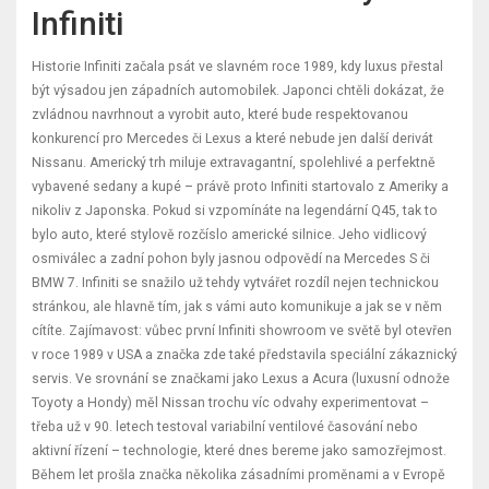
Infiniti
Historie Infiniti začala psát ve slavném roce 1989, kdy luxus přestal
být výsadou jen západních automobilek. Japonci chtěli dokázat, že
zvládnou navrhnout a vyrobit auto, které bude respektovanou
konkurencí pro Mercedes či Lexus a které nebude jen další derivát
Nissanu. Americký trh miluje extravagantní, spolehlivé a perfektně
vybavené sedany a kupé – právě proto Infiniti startovalo z Ameriky a
nikoliv z Japonska. Pokud si vzpomínáte na legendární Q45, tak to
bylo auto, které stylově rozčíslo americké silnice. Jeho vidlicový
osmiválec a zadní pohon byly jasnou odpovědí na Mercedes S či
BMW 7. Infiniti se snažilo už tehdy vytvářet rozdíl nejen technickou
stránkou, ale hlavně tím, jak s vámi auto komunikuje a jak se v něm
cítíte. Zajímavost: vůbec první Infiniti showroom ve světě byl otevřen
v roce 1989 v USA a značka zde také představila speciální zákaznický
servis. Ve srovnání se značkami jako Lexus a Acura (luxusní odnože
Toyoty a Hondy) měl Nissan trochu víc odvahy experimentovat –
třeba už v 90. letech testoval variabilní ventilové časování nebo
aktivní řízení – technologie, které dnes bereme jako samozřejmost.
Během let prošla značka několika zásadními proměnami a v Evropě