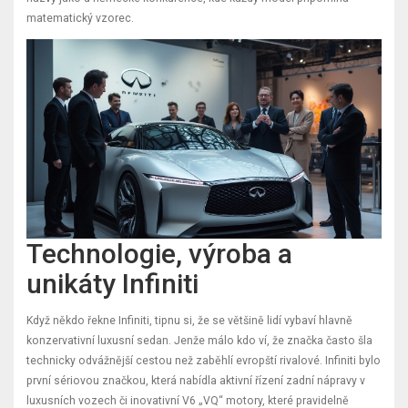
matematický vzorec.
Technologie, výroba a
unikáty Infiniti
Když někdo řekne Infiniti, tipnu si, že se většině lidí vybaví hlavně
konzervativní luxusní sedan. Jenže málo kdo ví, že značka často šla
technicky odvážnější cestou než zaběhlí evropští rivalové. Infiniti bylo
první sériovou značkou, která nabídla aktivní řízení zadní nápravy v
luxusních vozech či inovativní V6 „VQ“ motory, které pravidelně