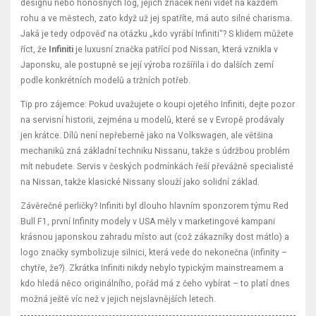
designu nebo honosných log, jejich znáček není vidět na každém
rohu a ve městech, zato když už jej spatříte, má auto silné charisma.
Jaká je tedy odpověď na otázku „kdo vyrábí Infiniti“? S klidem můžete
říct, že
Infiniti
je luxusní značka patřící pod Nissan, která vznikla v
Japonsku, ale postupně se její výroba rozšířila i do dalších zemí
podle konkrétních modelů a tržních potřeb.
Tip pro zájemce: Pokud uvažujete o koupi ojetého Infiniti, dejte pozor
na servisní historii, zejména u modelů, které se v Evropě prodávaly
jen krátce. Dílů není nepřeberně jako na Volkswagen, ale většina
mechaniků zná základní techniku Nissanu, takže s údržbou problém
mít nebudete. Servis v českých podmínkách řeší převážně specialisté
na Nissan, takže klasické Nissany slouží jako solidní základ.
Závěrečné perličky? Infiniti byl dlouho hlavním sponzorem týmu Red
Bull F1, první Infinity modely v USA měly v marketingové kampani
krásnou japonskou zahradu místo aut (což zákazníky dost mátlo) a
logo značky symbolizuje silnici, která vede do nekonečna (infinity –
chytře, že?). Zkrátka Infiniti nikdy nebylo typickým mainstreamem a
kdo hledá něco originálního, pořád má z čeho vybírat – to platí dnes
možná ještě víc než v jejich nejslavnějších letech.