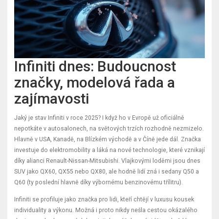
Infiniti dnes: Budoucnost
značky, modelová řada a
zajímavosti
Jaký je stav Infiniti v roce 2025? I když ho v Evropě už oficiálně
nepotkáte v autosalonech, na světových trzích rozhodně nezmizelo.
Hlavně v USA, Kanadě, na Blízkém východě a v Číně jede dál. Značka
investuje do elektromobility a láká na nové technologie, které vznikají
díky alianci Renault-Nissan-Mitsubishi. Vlajkovými loděmi jsou dnes
SUV jako QX60, QX55 nebo QX80, ale hodně lidí zná i sedany Q50 a
Q60 (ty poslední hlavně díky výbornému benzinovému třílitru).
Infiniti se profiluje jako značka pro lidi, kteří chtějí v luxusu kousek
individuality a výkonu. Možná i proto nikdy nešla cestou okázalého