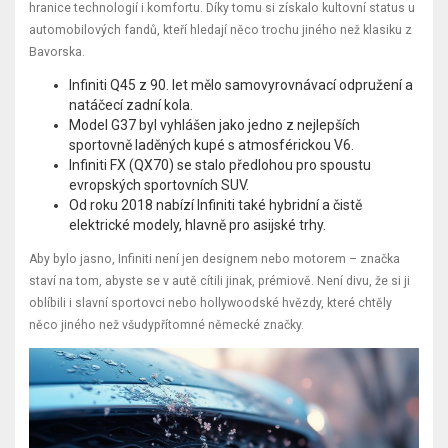
hranice technologií i komfortu. Díky tomu si získalo kultovní status u
automobilových fandů, kteří hledají něco trochu jiného než klasiku z
Bavorska.
Infiniti Q45 z 90. let mělo samovyrovnávací odpružení a
natáčecí zadní kola.
Model G37 byl vyhlášen jako jedno z nejlepších
sportovně laděných kupé s atmosférickou V6.
Infiniti FX (QX70) se stalo předlohou pro spoustu
evropských sportovních SUV.
Od roku 2018 nabízí Infiniti také hybridní a čistě
elektrické modely, hlavně pro asijské trhy.
Aby bylo jasno, Infiniti není jen designem nebo motorem – značka
staví na tom, abyste se v autě cítili jinak, prémiově. Není divu, že si ji
oblíbili i slavní sportovci nebo hollywoodské hvězdy, které chtěly
něco jiného než všudypřítomné německé značky.