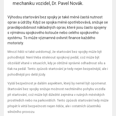
mechaniku vozidel, Dr. Pavel Novák.
Výhodou startování bez spojky je také méně častá nutnost
oprav a údržby. Když se spojka méně opotřebovává, snižuje se
pravděpodobnost nákladných oprav, které jsou často spojeny
s výměnou spojkového kotouče nebo celého spojkového
systému. To může významně ovlivnit finance každého
motoristy.
Mnozí řidiči si také uvědomují, že startování bez spojky může být
pohodlnější. Není třeba stisknout spojkový pedál, což může být
obzvlášť vítané v situacích, kdy je obtížné správně odhadnout sílu a
tlak na pedál. Tento způsob startování je tedy nejen bezpečnější, ale i
pohodlnější pro delší jízdy.
Vyšší bezpečnost je dalším aspektem, který by neměl být opomenut.
Startování bez spojky snižuje možnost nechtěného pohybu vozidla
při startování, což může být důležité zejména v rušných městských
prostředích nebo na parkovištích. Tento způsob startování tedy může
přispět k větší bezpečnosti nejen řidiče, ale i ostatních účastníků
silničního provozu.