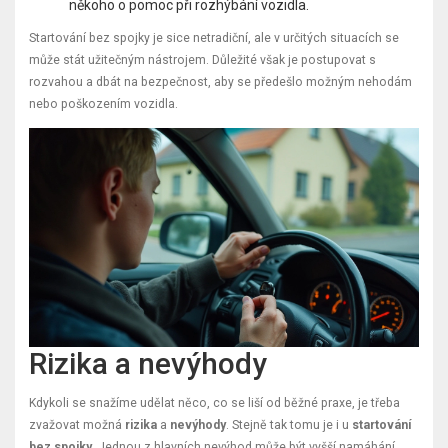
někoho o pomoc při rozhýbání vozidla.
Startování bez spojky je sice netradiční, ale v určitých situacích se
může stát užitečným nástrojem. Důležité však je postupovat s
rozvahou a dbát na bezpečnost, aby se předešlo možným nehodám
nebo poškozením vozidla.
Rizika a nevýhody
Kdykoli se snažíme udělat něco, co se liší od běžné praxe, je třeba
zvažovat možná
rizika
a
nevýhody
. Stejně tak tomu je i u
startování
bez spojky
. Jednou z hlavních nevýhod může být vyšší namáhání