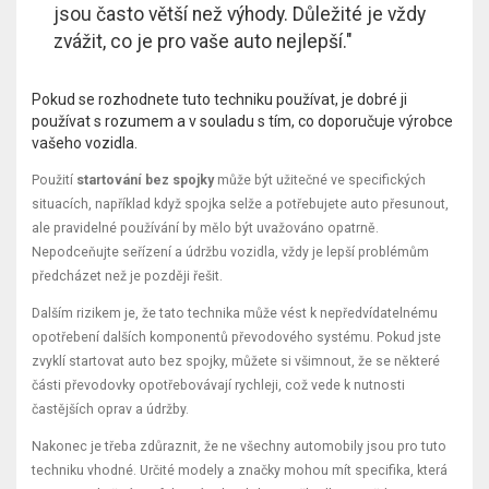
jsou často větší než výhody. Důležité je vždy
zvážit, co je pro vaše auto nejlepší."
Pokud se rozhodnete tuto techniku používat, je dobré ji
používat s rozumem a v souladu s tím, co doporučuje výrobce
vašeho vozidla.
Použití
startování bez spojky
může být užitečné ve specifických
situacích, například když spojka selže a potřebujete auto přesunout,
ale pravidelné používání by mělo být uvažováno opatrně.
Nepodceňujte seřízení a údržbu vozidla, vždy je lepší problémům
předcházet než je později řešit.
Dalším rizikem je, že tato technika může vést k nepředvídatelnému
opotřebení dalších komponentů převodového systému. Pokud jste
zvyklí startovat auto bez spojky, můžete si všimnout, že se některé
části převodovky opotřebovávají rychleji, což vede k nutnosti
častějších oprav a údržby.
Nakonec je třeba zdůraznit, že ne všechny automobily jsou pro tuto
techniku vhodné. Určité modely a značky mohou mít specifika, která