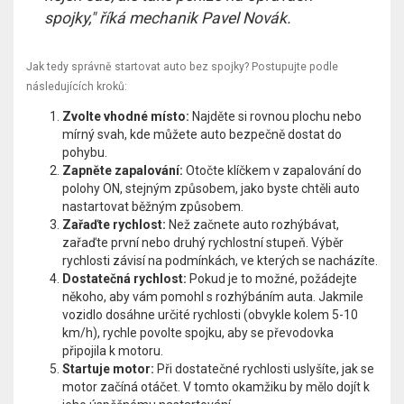
spojky," říká mechanik Pavel Novák.
Jak tedy správně startovat auto bez spojky? Postupujte podle
následujících kroků:
Zvolte vhodné místo:
Najděte si rovnou plochu nebo
mírný svah, kde můžete auto bezpečně dostat do
pohybu.
Zapněte zapalování:
Otočte klíčkem v zapalování do
polohy ON, stejným způsobem, jako byste chtěli auto
nastartovat běžným způsobem.
Zařaďte rychlost:
Než začnete auto rozhýbávat,
zařaďte první nebo druhý rychlostní stupeň. Výběr
rychlosti závisí na podmínkách, ve kterých se nacházíte.
Dostatečná rychlost:
Pokud je to možné, požádejte
někoho, aby vám pomohl s rozhýbáním auta. Jakmile
vozidlo dosáhne určité rychlosti (obvykle kolem 5-10
km/h), rychle povolte spojku, aby se převodovka
připojila k motoru.
Startuje motor:
Při dostatečné rychlosti uslyšíte, jak se
motor začíná otáčet. V tomto okamžiku by mělo dojít k