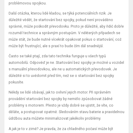
problémovou spojkou.
Další otázka, kterou lidé kladou, se týká potenciálních rizik. Je
důležité vědět, že startování bez spojky, pokud není prováděno
správně, může poškodit převodovku. Proto je důležité, aby řidič dobře
rozuměl technice a správným postupům. V některých případech se
může stát, že bude nutné vícekrát opakovat pokus o startování, což
může být frustrující, ale s praxí to bude čím dál snadnější.
Často se také ptají, zda tato technika funguje u všech typů
automobilů. Odpověď je ne. Startování bez spojky je možné u vozidel
s manuální převodovkou, ale ne u automatických převodovek. Je
důležité si to uvědomit před tím, než se o startování bez spojky
pokusíte.
Někdy se lidé obávají, jak to ovlivní jejich motor. Při správném
provádění startování bez spojky by nemělo způsobovat žádné
problémy s motorem. Přesto je vždy dobré se ujistit, že víte, co
děláte, a postupovat opatrně. Sledováním stavu baterie a pravidelnou
údržbou auta můžete minimalizovat jakékoliv problémy.
A jak je to v zimě? Je pravda, že za chladného počasí může být