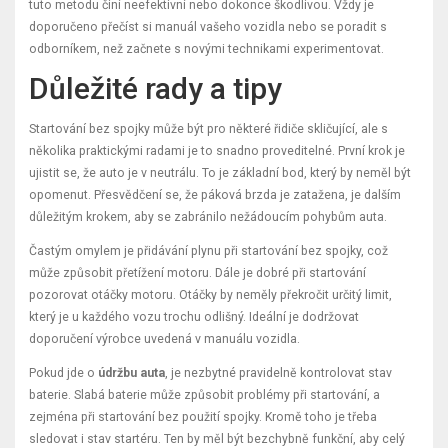
tuto metodu činí neefektivní nebo dokonce škodlivou. Vždy je
doporučeno přečíst si manuál vašeho vozidla nebo se poradit s
odborníkem, než začnete s novými technikami experimentovat.
Důležité rady a tipy
Startování bez spojky může být pro některé řidiče skličující, ale s
několika praktickými radami je to snadno proveditelné. První krok je
ujistit se, že auto je v neutrálu. To je základní bod, který by neměl být
opomenut. Přesvědčení se, že páková brzda je zatažena, je dalším
důležitým krokem, aby se zabránilo nežádoucím pohybům auta.
Častým omylem je přidávání plynu při startování bez spojky, což
může způsobit přetížení motoru. Dále je dobré při startování
pozorovat otáčky motoru. Otáčky by neměly překročit určitý limit,
který je u každého vozu trochu odlišný. Ideální je dodržovat
doporučení výrobce uvedená v manuálu vozidla.
Pokud jde o
údržbu auta
, je nezbytné pravidelně kontrolovat stav
baterie. Slabá baterie může způsobit problémy při startování, a
zejména při startování bez použití spojky. Kromě toho je třeba
sledovat i stav startéru. Ten by měl být bezchybně funkční, aby celý