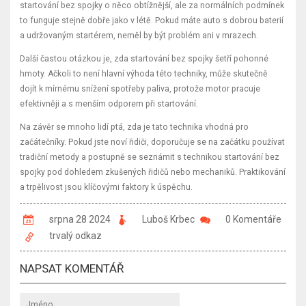
startování bez spojky o něco obtížnější, ale za normálních podmínek
to funguje stejně dobře jako v létě. Pokud máte auto s dobrou baterií
a udržovaným startérem, neměl by být problém ani v mrazech.
Další častou otázkou je, zda startování bez spojky šetří pohonné
hmoty. Ačkoli to není hlavní výhoda této techniky, může skutečně
dojít k mírnému snížení spotřeby paliva, protože motor pracuje
efektivněji a s menším odporem při startování.
Na závěr se mnoho lidí ptá, zda je tato technika vhodná pro
začátečníky. Pokud jste noví řidiči, doporučuje se na začátku používat
tradiční metody a postupně se seznámit s technikou startování bez
spojky pod dohledem zkušených řidičů nebo mechaniků. Praktikování
a trpělivost jsou klíčovými faktory k úspěchu.
srpna 28 2024
Luboš Krbec
0 Komentáře
trvalý odkaz
NAPSAT KOMENTÁŘ