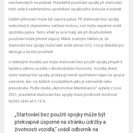
mechanických součástek. Pravidelné používání spojky při startování
totiž vede k nadměrnému opotřebení spojkového kotouče a ložisek.
Dalším přínosem může být úspora paliva. Při startování bez spojky
nedochází k zbytečnému zatížení motoru, což může nepatrně snížit
spotřebu paliva. Tento efekt je sice malý, ale při dlouhodobém
používání může přinést úspory. Méně známým faktem je, že
startování bez spojky může také snížit emise CO2, což je důležité pro
ekologii a životní prostředí.
U některých modelů aut může startování bez použití spojky přispět k
lepšímu výkonu vozidla v dlouhodobém horizontu. Vozidla, která
často startují bez spojky, prokazují menší opotřebení nejen na spojce
samotné, ale i na dalších součástkách jako je setrvačník nebo
převodovka. Podle studie „Automotive Maintenance“ vydané v roce
2021, pravidelné startování bez spojky může prodloužit životnost
těchto částí až o 15 %.
„Startování bez použití spojky může být
překvapivě úsporné na stránku údržby a
životnosti vozidla,“ uvádí odborník na