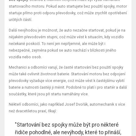
startovacího motoru. Pokud auto startujete bez použití spojky, motor
startuje přímo proti odporu převodovky, což může zrychlit opotřebení
určitých částí.
Další nevýhodou je možnost, že auto nezačne startovat, pokud je na
nějakém převodovém stupni, což může vést k situacím, kdy vozidlo
nečekaně poskočí. To není jen nepříjemné, ale může být i
nebezpečné, zejména pokud se auto nachází v blízkosti jiného
vozidla nebo osob.
Mechanici a odborníci varují, že časté startování bez použití spojky
může také ovlivnit životnost baterie. Startování motoru bez odpojení
převodovky vyžaduje více energie, což může vést k častějšímu vybití
baterie a nutnosti častěji ji měnit. Podobně to platí i pro startér a další
součástky, které jsou při startu namáhány více.
Někteří odborníci, jako například Josef Dvořák, automechanik s více
než dvacetiletou praxí, říkají:
"Startování bez spojky může být pro některé
řidiče pohodlné, ale nevýhody, které to přináší,