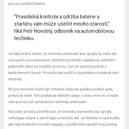
proces proběhl hladce.
"Pravidelná kontrola a údržba baterie a
startéru vám může ušetřit mnoho starostí,"
říká Petr Novotný, odborník na automobilovou
techniku.
Je také dobré zmínit, že technika startování bez spojky by měla být
osvojená a procvičovaná v klidném prostředí, nejlépe na odlehlém
parkovišti nebo za nízkého provozu, než se začne používat v
každodenním životě. Procvičování je klíč k úspěšnému ovládnutí této
techniky.
Při procvičování může být užitečné sledovat palubní počítač auta,
pokud jej máte. Ten poskytuje důležité údaje o stavu motoru a může
vám pomoci při optimalizaci techniky startování.
Na závěr je třeba podotknout, že technika startování bez spojky
nefunguje stejně u všech typů a modelů aut. Je důležité si vyzkoušet,
jak vaše konkrétní vozidlo reaguje, a podle toho upravit svůj postup.