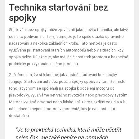
Technika startování bez
spojky
Startování bez spojky může zprvu znít jako složitá technika, ale když
se na to podíváme blíže, zjistíme, že je to spíše otázka správného
načasování a několika základních kroků. Tato metoda je často
využívána při startování starších automobilů nebo v situacích, kdy
spojka selže. Důležité je, aby měl řidič dostatek prostoru a bezpečné
podmínky pro vykonání celého procesu.
Začněme tím, že si řekneme, jak vlastně startování bez spojky
funguje. Startování auta bez použití spojky spočívá v tom, že místo
toho, abychom se spoléhali na spojku k oddělení motoru od
převodovky, využíváme setrvačnost vozidla nebo převodový systém.
Metoda využívá gravitaci nebo lidskou sílu k rozjezdění vozidla a k
následnému sepnutí motoru v momentě, kdy je rychlost auta
dostatečná.
"Je to praktická technika, která může ušetřit
nejen čas, ale také peníze na opravách