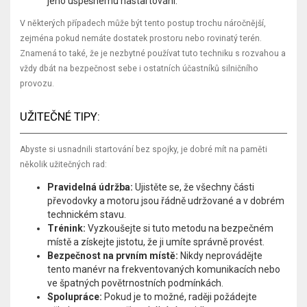
jeho úspěšnému nastartování.
V některých případech může být tento postup trochu náročnější,
zejména pokud nemáte dostatek prostoru nebo rovinatý terén.
Znamená to také, že je nezbytné používat tuto techniku s rozvahou a
vždy dbát na bezpečnost sebe i ostatních účastníků silničního
provozu.
UŽITEČNÉ TIPY:
Abyste si usnadnili startování bez spojky, je dobré mít na paměti
několik užitečných rad:
Pravidelná údržba:
Ujistěte se, že všechny části
převodovky a motoru jsou řádně udržované a v dobrém
technickém stavu.
Trénink:
Vyzkoušejte si tuto metodu na bezpečném
místě a získejte jistotu, že ji umíte správně provést.
Bezpečnost na prvním místě:
Nikdy neprovádějte
tento manévr na frekventovaných komunikacích nebo
ve špatných povětrnostních podmínkách.
Spolupráce:
Pokud je to možné, raději požádejte