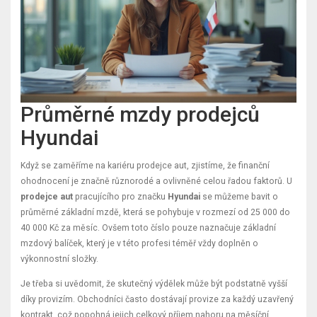
Průměrné mzdy prodejců
Hyundai
Když se zaměříme na kariéru prodejce aut, zjistíme, že finanční
ohodnocení je značně různorodé a ovlivněné celou řadou faktorů. U
prodejce aut
pracujícího pro značku
Hyundai
se můžeme bavit o
průměrné základní mzdě, která se pohybuje v rozmezí od 25 000 do
40 000 Kč za měsíc. Ovšem toto číslo pouze naznačuje základní
mzdový balíček, který je v této profesi téměř vždy doplněn o
výkonnostní složky.
Je třeba si uvědomit, že skutečný výdělek může být podstatně vyšší
díky provizím. Obchodníci často dostávají provize za každý uzavřený
kontrakt, což popohná jejich celkový příjem nahoru na měsíční