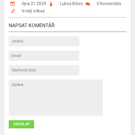
října 21 2024
Luboš Krbec
0 Komentáře
trvalý odkaz
NAPSAT KOMENTÁŘ