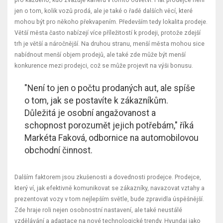
jen o tom, kolik vozů prodá, ale je také o řadě dalších věcí, které
mohou být pro někoho překvapením. Především tedy lokalita prodeje.
Větší města často nabízejí více příležitostí k prodeji, protože zdejší
trh je větší a náročnější. Na druhou stranu, menší města mohou sice
nabídnout menší objem prodejů, ale také zde může být menší
konkurence mezi prodejci, což se může projevit na výši bonusu.
"Není to jen o počtu prodaných aut, ale spíše
o tom, jak se postavíte k zákazníkům.
Důležitá je osobní angažovanost a
schopnost porozumět jejich potřebám," říká
Markéta Faková, odbornice na automobilovou
obchodní činnost.
Dalším faktorem jsou zkušenosti a dovednosti prodejce. Prodejce,
který ví, jak efektivně komunikovat se zákazníky, navazovat vztahy a
prezentovat vozy v tom nejlepším světle, bude zpravidla úspěšnější.
Zde hraje roli nejen osobnostní nastavení, ale také neustálé
vzdělávání a adaptace na nové technologické trendy. Hyundai jako