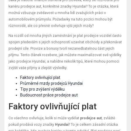
kariéru prodejce aut, konkrétně značky Hyundai? To je otázka, která
možná vzbuzuje zvědavost u mnoha lidí zvažujících práci v
automobilovém průmyslu. Požadavky na tuto pozici mohou být
různorodé, ale co přesně ovlivňuje výši jejich mzdy?
Na rozdíl od mnoha jiných zaměstnání je plat prodejce vozidel často
spojen především s jejich schopností uzavírat obchody a překonávat
prodejní cíle. Provize a bonusy tvoří nezanedbatelnou část jejich
příjmu. Tento článek rozebere, jak můžete maximalizovat své výdělky
jako prodejce Hyundai, a nabídne několik tipů, které mohou pomoci
zvýšit vaše příjmy a zlepšit výsledky.
Faktory ovlivňující plat
Průměrné mzdy prodejců Hyundai
Tipy pro zvýšení výdělku
Budoucnost práce prodejce aut
Faktory ovlivňující plat
Co všechno ovlivňuje, kolik si může vydělat
prodejce aut
, zvláště
pokud prodává vozy značky
Hyundai
? To je celkem zásadní otázka
pro každého, kdo zvažuje kariéru v tomto odvětví. Plat prodejce není