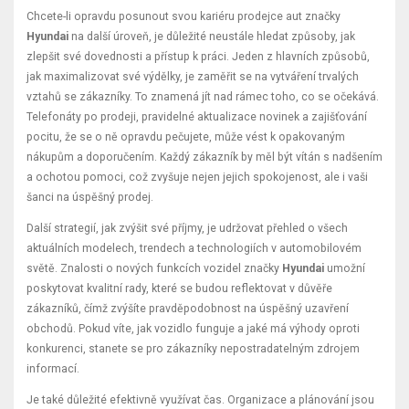
Chcete-li opravdu posunout svou kariéru prodejce aut značky
Hyundai
na další úroveň, je důležité neustále hledat způsoby, jak
zlepšit své dovednosti a přístup k práci. Jeden z hlavních způsobů,
jak maximalizovat své výdělky, je zaměřit se na vytváření trvalých
vztahů se zákazníky. To znamená jít nad rámec toho, co se očekává.
Telefonáty po prodeji, pravidelné aktualizace novinek a zajišťování
pocitu, že se o ně opravdu pečujete, může vést k opakovaným
nákupům a doporučením. Každý zákazník by měl být vítán s nadšením
a ochotou pomoci, což zvyšuje nejen jejich spokojenost, ale i vaši
šanci na úspěšný prodej.
Další strategií, jak zvýšit své příjmy, je udržovat přehled o všech
aktuálních modelech, trendech a technologiích v automobilovém
světě. Znalosti o nových funkcích vozidel značky
Hyundai
umožní
poskytovat kvalitní rady, které se budou reflektovat v důvěře
zákazníků, čímž zvýšíte pravděpodobnost na úspěšný uzavření
obchodů. Pokud víte, jak vozidlo funguje a jaké má výhody oproti
konkurenci, stanete se pro zákazníky nepostradatelným zdrojem
informací.
Je také důležité efektivně využívat čas. Organizace a plánování jsou