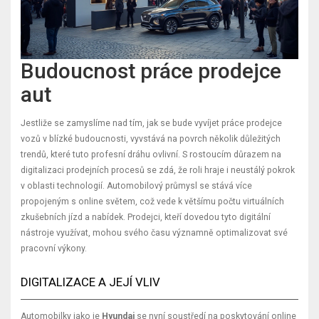
Budoucnost práce prodejce
aut
Jestliže se zamyslíme nad tím, jak se bude vyvíjet práce prodejce
vozů v blízké budoucnosti, vyvstává na povrch několik důležitých
trendů, které tuto profesní dráhu ovlivní. S rostoucím důrazem na
digitalizaci prodejních procesů se zdá, že roli hraje i neustálý pokrok
v oblasti technologií. Automobilový průmysl se stává více
propojeným s online světem, což vede k většímu počtu virtuálních
zkušebních jízd a nabídek. Prodejci, kteří dovedou tyto digitální
nástroje využívat, mohou svého času významně optimalizovat své
pracovní výkony.
DIGITALIZACE A JEJÍ VLIV
Automobilky jako je
Hyundai
se nyní soustředí na poskytování online