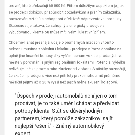
úrovně, které překračují 60 000 Kč. Přitom důležitým aspektem je, jak
se prodejci dokážou přizpůsobit požadavkům a přáním zákazníků,
navazování vztahů a schopnost efektivně odprezentovat produkty.
Skutečnost je taková, že schopný a energický prodejce s
vybudovanou klientelou může mít i velmi lukrativní příjem.
Chceme-li znát přesnější údaje o průměrných mzdách v tomto
sektoru, musíme zohlednit i lokalitu - prodejce v Praze dosáhne na
úplně jiné finanční bonusy díky vyšším cenám vozidel prodaných ve
městě v porovnání s jinými regionálními lokalitami. Potenciál výdělku
ovlivňuje i délka praxe a míra zkušeností v oboru. Statistiky naznačují,
že zkušení prodejci s více než pěti lety praxe mohou mít průměrné
měsíční příjmy až o 20 % vyšší než jejich méně zkušení kolegové.
"Úspěch v prodeji automobilů není jen o tom
prodávat, je to také umění chápat a předvídat
potřeby klienta. Stát se důvěryhodným
partnerem, který pomůže zákazníkovi najít
nejlepší řešení." - Známý automobilový
expert