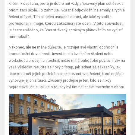
klíčem k úspěchu, proto je dobré mít vždy připravený plán schůzek a
prioritizaci úkolů. To zahrnuje i včasné odpovídání na emaily a rychlé
řešení otázek. Tím si nejen usnadníte práci, ale také vytvoříte
profesionální image, kterou zákazníci jistě ocení. V této souvislosti
je často uváděno, že "čas strávený správným plánováním se vyplatí
mnohokrát".
Nakonec, ale ne méně důležité, je rozvíjet své vlastní obchodní a
komunikační dovednosti. Investice do kvalitního školení nebo
workshopu prodejních technik může mít dlouhodobě pozitivní vliv na
vaše výsledky. Naučíte se nový přístup, jak jednat se zákazníky, jak
lépe rozumět jejich potřebám a jak prezentovat řešení, které nejlépe
vyhovuje jejich situaci. Zkušený prodejce je ten, kdo se nikdy
nepřestává učit a usiluje o to, aby byl tím nejlepším možným v oboru.