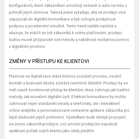
konfigurátorů, které zákazníkům umožňují sestavit si auto na míru z
pohodlí jejich domova. Taková praxe vyžaduje, aby se prodejci více
zapojovali do digitální komunikace a byli schopni poskytnout
podporu a poradenství virtuálně. Tento trend nadále narůstá a
ukazuje, že stáčí-li se tok zákazníků k online platfomám, prodejci
budou muset přizpůsobit své metody a nabídnout nezbytnou pomoc
v digitálním prostoru.
ZMĚNY V PŘÍSTUPU KE KLIENTOVI
Přestože se digitalizace stává běžnou součástí procesu, osobní
kontakt a budování důvěry zůstává nesmírně důležité. Prodejci by se
měli naučit kombinovat přístup ke klientům, který zahrnuje jak tradiční
metody, tak inovativní digitální úsilí. Efektivní komunikace by mohla
zahrnovat nejen standardní emaily a telefonáty, ale i interaktivní
online analytiku a personalizované vestavěné aplikace zákazníka pro
lepší sledování jejich preferencí. Výsledkem bude silnější propojení
na úrovni zákazník-prodejce, což umožní prodejcům uspokojit
spektrum potřeb svých klientů jako nikdy předtím.